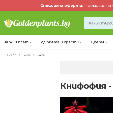
Специална оферта
:
Промоция на 4
За жив плет
Дървета и храсти
Цветя
Начало
Блог
Блог
Книфофия -