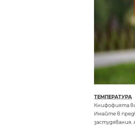
ТЕМПЕРАТУРА
Книфофията вир
Имайте в предв
застудявания. 