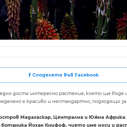
Споделете във Facebook
едно доста интересно растение, което ще бъде и
пределено е красиво и нестандартно, подходящо за
остров Мадагаскар, Централна и Южна Африка.
 ботаника Йохан Книфоф, чието име носи и ра