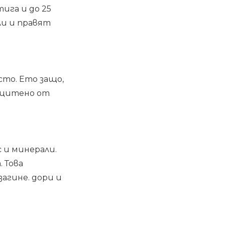
ига и до 25
ли и правят
сто. Ето защо,
защитено от
 и минерали.
 Това
загине. дори и