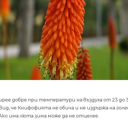
ее добре при температури на въздуха от 23 до 3
ид, че Книфофията не обича и не издържа на гол
Ако има люта зима може да не отцелее.