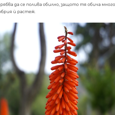
бва да се полива обилно, защото тя обича много 
обрия ѝ растеж.