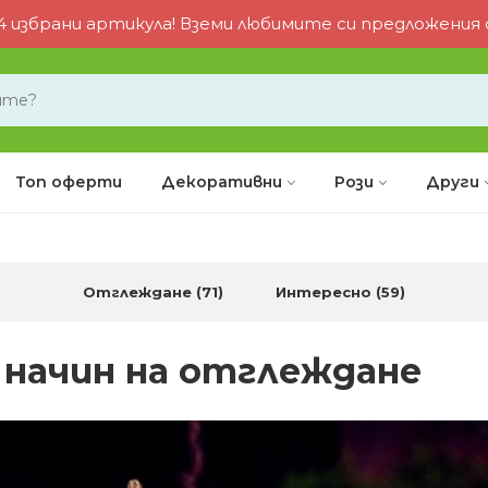
 избрани артикула! Вземи любимите си предложения от
Топ оферти
Декоративни
Рози
Други
Отглеждане (71)
Интересно (59)
 начин на отглеждане