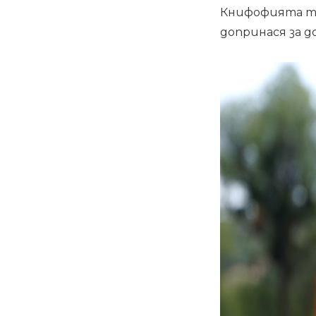
Книфофията тря
допринася за д