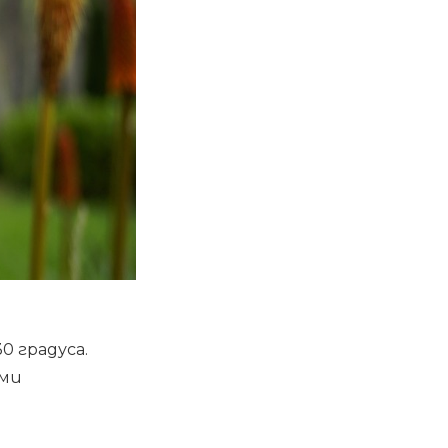
0 градуса.
еми