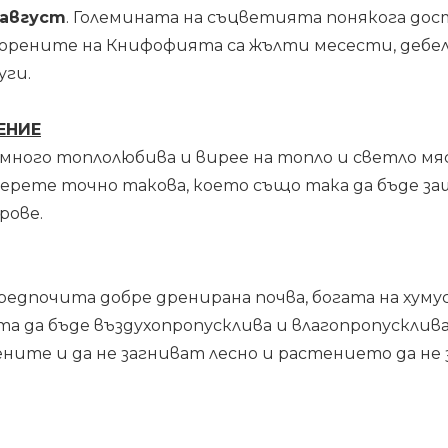
 август
. Големината на съцветията понякога дост
орените на Книфофията са жълти месести, дебе
ги.
ЕНИЕ
много топлолюбива и вирее на топло и светло мя
берете точно такова, което също така да бъде 
рове.
дпочита добре дренирана почва, богата на хумус
а да бъде въздухопропусклива и влагопропусклива.
ните и да не загниват лесно и растението да не 