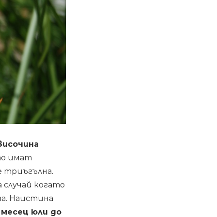
височина
то имат
е триъгълна.
 случай когато
та. Наистина
 месец юли до