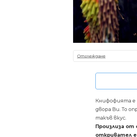
Отглеждане
Книфофията е 
двора Ви. То о
такъв вкус.
Произлиза от 
откривател е