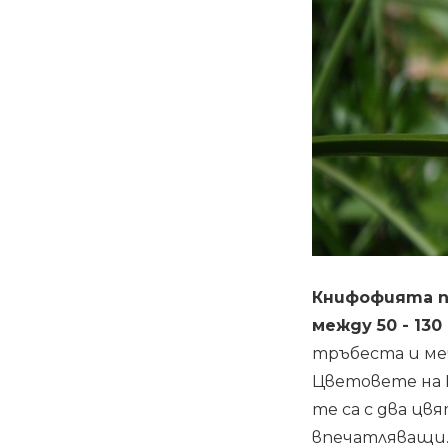
Книфофията п
между 50 - 13
тръбеста и ме
Цветовете на 
те са с два цв
впечатляващи