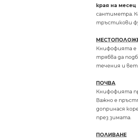
края на месец
сантиметра. К
тръстикови фу
МЕСТОПОЛОЖ
Книфофията е 
трябва да под
течения и вет
ПОЧВА
Книфофията пре
Важно е пръстт
допринася коре
през зимата.
ПОЛИВАНЕ