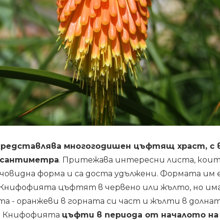
редставлява многогодишен цъфтящ храст, с 
0 сантиметра
. Притежава интересни листа, кои
човидна форма и са доста удължени. Формата им 
Книфофията цъфтят в червено или жълто, но има
ята - оранжеви в горната си част и жълти в долна
. Книфофията
цъфти в периода от началото на