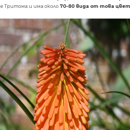
 е Тритома и има около
70-80 вида от това цве