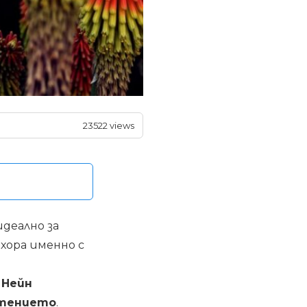
23522 views
деално за
 хора именно с
 Нейн
стението
.