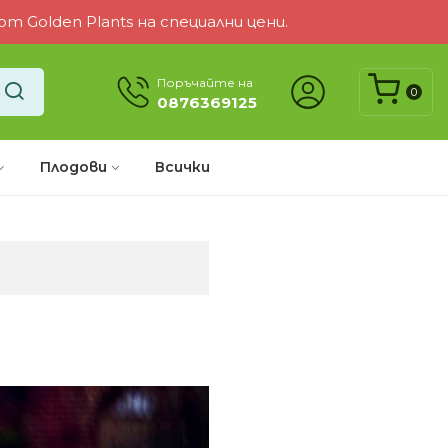
 Golden Plants на специални цени.
Поръчайте на
0
0876369125
Плодови
Всички