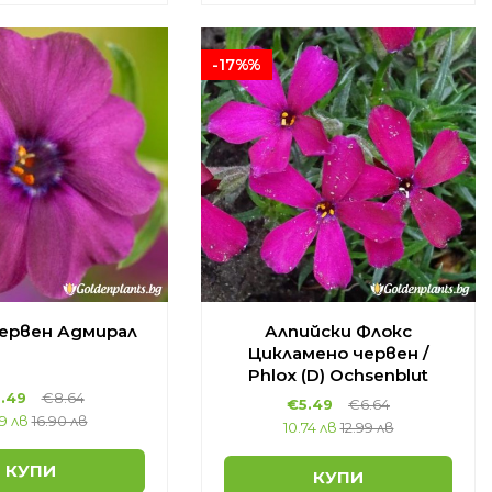
-17%%
ервен Адмирал
Алпийски Флокс
Цикламено червен /
Phlox (D) Ochsenblut
.49
€8.64
€5.49
€6.64
69 лв
16.90 лв
10.74 лв
12.99 лв
КУПИ
КУПИ