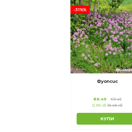
-31%%
Фуопсис
€6.49
€9.45
12.69 лв
18.48 лв
КУПИ