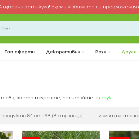
 избрани артикула! Вземи любимите си предложения от
Топ оферти
Декоративни
Рози
Други
те това, което търсите, попитайте ни
тук
.
, продукти 84 от 198 (8 страници)
лимит на стран