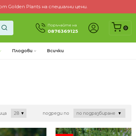
 Golden Plants на специални цени.
Поръчайте на
0
0876369125
Плодови
Всички
ица
подреди по