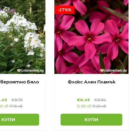
-27%%
евероятно Бяло
Флокс Ален Пламък
.49
€8.79
€6.49
€8.84
69 лв
17.19 лв
12.69 лв
17.29 лв
КУПИ
КУПИ