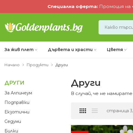
Специална оферта
:
Промоция на 4
За жив плет
Дървета и храсти
Цветя
Начало
Продукти
Други
Други
ДРУГИ
За Алпинеум
В случай, че не намира
Подправки
страница 3
Екзотични
Седуми
Билки