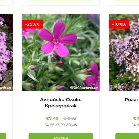
-25%%
-10%%
Алпийски Флокс
Рига
Крекерджак
€7.49
€10.02
€7
14.65 лв
19.60 лв
14.
КУПИ