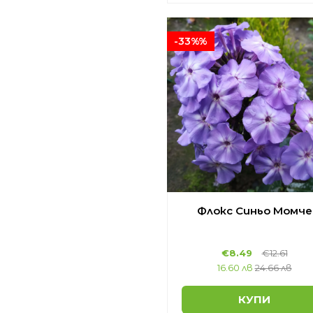
-33%%
Флокс Синьо Момче
€8.49
€12.61
16.60 лв
24.66 лв
КУПИ