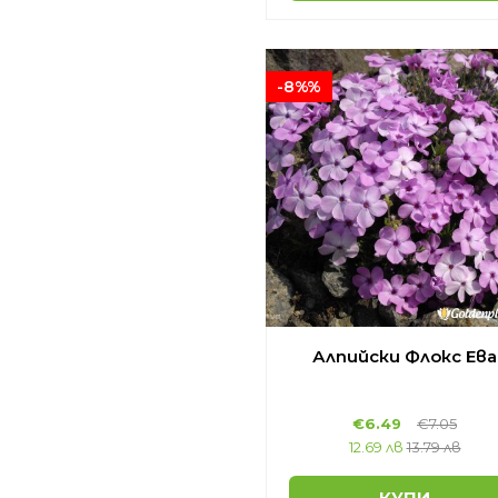
-8%%
Алпийски Флокс Ева
€6.49
€7.05
12.69 лв
13.79 лв
КУПИ