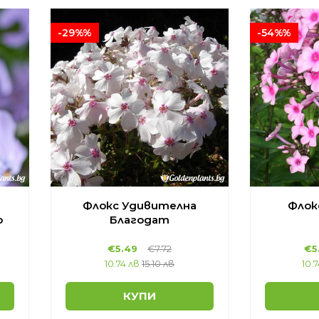
-29%%
-54%%
Флокс Удивителна
Флок
о
Благодат
€5.49
€7.72
€5
10.74 лв
15.10 лв
10.
КУПИ