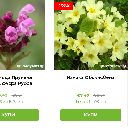
-13%%
ица Прунела
Иглика Обикновена
ифлора Рубра
.49
€8.31
€7.49
€8.64
69 лв
16.25 лв
14.65 лв
16.90 лв
КУПИ
КУПИ