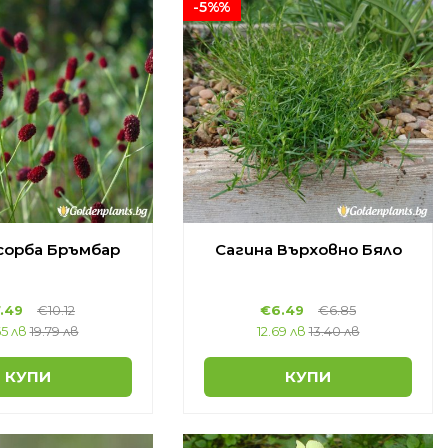
-5%%
сорба Бръмбар
Сагина Върховно Бяло
.49
€10.12
€6.49
€6.85
65 лв
19.79 лв
12.69 лв
13.40 лв
КУПИ
КУПИ