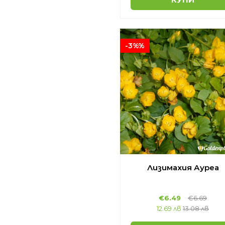
-3%%
Лизимахия Ауреа
€6.49
€6.69
12.69 лв
13.08 лв