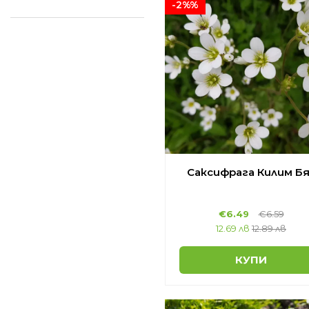
-2%%
Саксифрага Килим Б
€6.49
€6.59
12.69 лв
12.89 лв
КУПИ