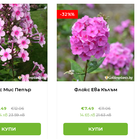
-32%%
с Мис Пепър
Флокс Ева Кълъм
.49
€12.06
€7.49
€11.06
74 лв
23.59 лв
14.65 лв
21.63 лв
КУПИ
КУПИ