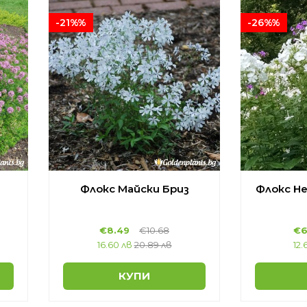
-21%%
-26%%
Флокс Майски Бриз
Флокс Н
€8.49
€10.68
€6
16.60 лв
20.89 лв
12.
КУПИ