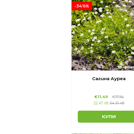
-34%%
Сагина Ауреа
€11.49
€17.54
22.47 лв
34.31 лв
КУПИ