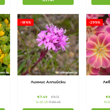
-18%%
-29%%
Лихнис Алпийски
Лев
€7.49
€9.13
€8
14.65 лв
17.86 лв
16.