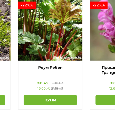
-22%%
-22%%
Реум Ревен
Пришн
Гранд
€8.49
€10.83
€6
16.60 лв
21.18 лв
12.
КУПИ