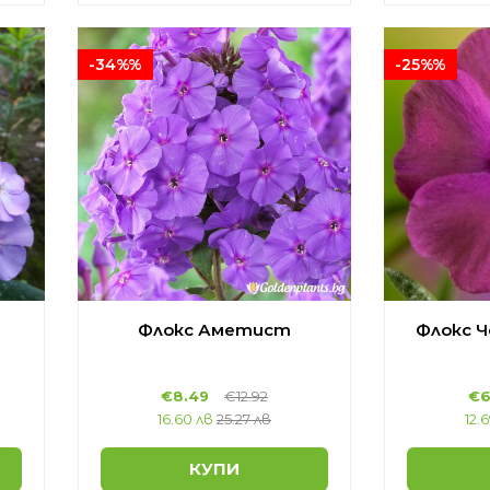
-34%%
-25%%
Флокс Аметист
Флокс Ч
€8.49
€12.92
€6
16.60 лв
25.27 лв
12.
КУПИ