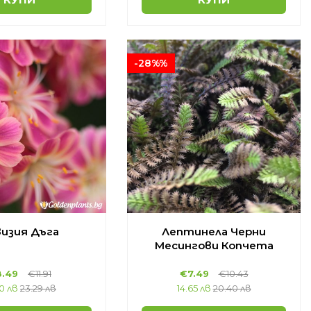
-28%%
изия Дъга
Лептинела Черни
Месингови Копчета
.49
€11.91
€7.49
€10.43
60 лв
23.29 лв
14.65 лв
20.40 лв