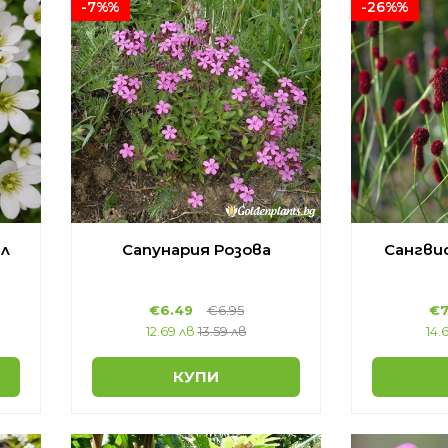
-7%%
-26%%
ял
Сапунария Розова
Сангви
€6.49
€6.95
€7
12.69 лв
13.59 лв
14.
КУПИ