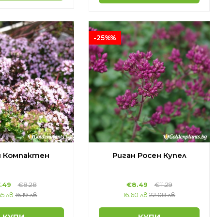
-25%%
н Компактен
Риган Росен Купел
.49
€8.28
€8.49
€11.29
65 лв
16.19 лв
16.60 лв
22.08 лв
КУПИ
КУПИ