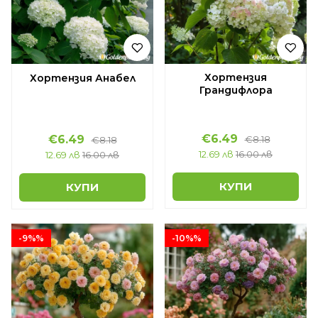
Хортензия
Хортензия Анабел
Грандифлора
€6.49
€6.49
€8.18
€8.18
12.69 лв
16.00 лв
12.69 лв
16.00 лв
КУПИ
КУПИ
-9%%
-10%%