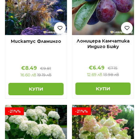
Лоницера Камчатика
Мискатус Фламинго
Индиго Бижу
€6.49
€8.49
€7.15
€9.81
12.69 лв
13.98 лв
16.60 лв
19.19 лв
КУПИ
КУПИ
-21%%
-21%%