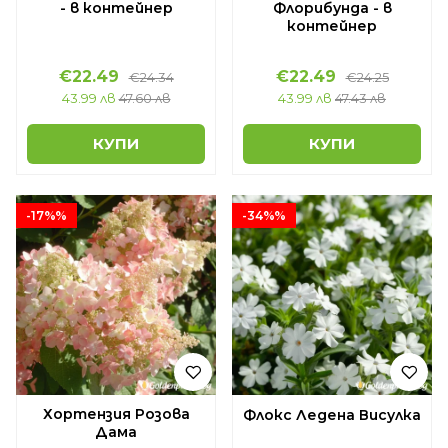
- в контейнер
Флорибунда - в
контейнер
€22.49
€22.49
€24.34
€24.25
43.99 лв
47.60 лв
43.99 лв
47.43 лв
КУПИ
КУПИ
-17%%
-34%%
Хортензия Розова
Флокс Ледена Висулка
Дама