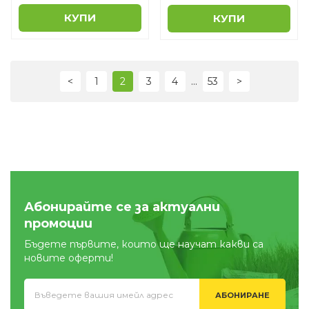
КУПИ
КУПИ
...
<
1
2
3
4
53
>
Абонирайте се за актуални
промоции
Бъдете първите, които ще научат какви са
новите оферти!
АБОНИРАНЕ