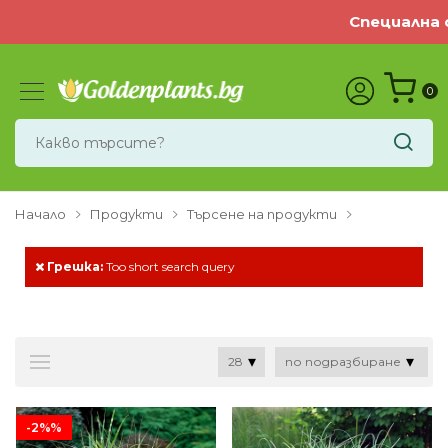
Специална офер
0
Начало
Продукти
Търсене на продукти
Грешка:
Too short search query
-2%%