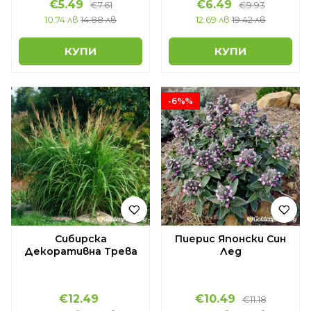
€5.49
€6.49
€7.61
€9.93
10.74 лв
14.88 лв
12.69 лв
19.42 лв
КУПИ
КУПИ
-6%%
Сибирска
Пиерис Японски Син
Декоративна Трева
Лед
€12.49
€10.49
€11.18