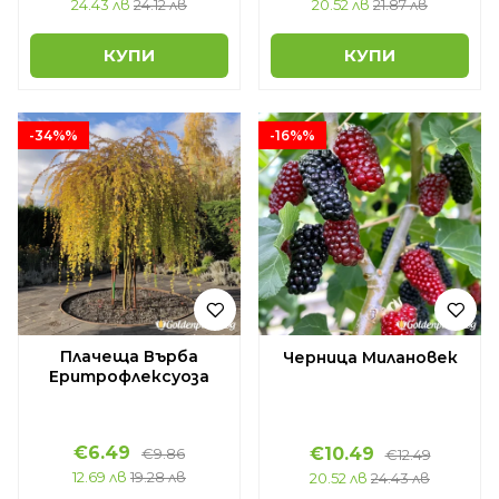
24.43 лв
24.12 лв
20.52 лв
21.87 лв
КУПИ
КУПИ
-34%%
-16%%
Плачеща Върба
Черница Милановек
Еритрофлексуоза
€6.49
€10.49
€9.86
€12.49
12.69 лв
19.28 лв
20.52 лв
24.43 лв