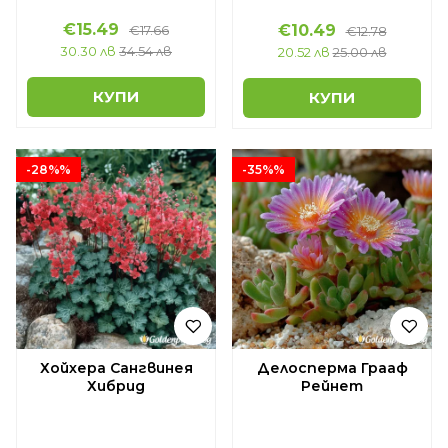
€15.49
€10.49
€17.66
€12.78
30.30 лв
34.54 лв
20.52 лв
25.00 лв
КУПИ
КУПИ
-28%%
-35%%
Хойхера Сангвинея
Делосперма Грааф
Хибрид
Рейнет