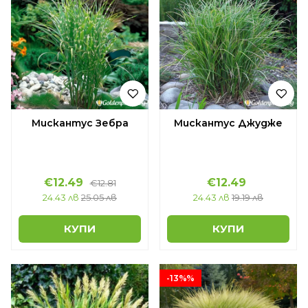
Мискантус Зебра
Мискантус Джудже
€12.49
€12.49
€12.81
24.43 лв
25.05 лв
24.43 лв
19.19 лв
КУПИ
КУПИ
-13%%