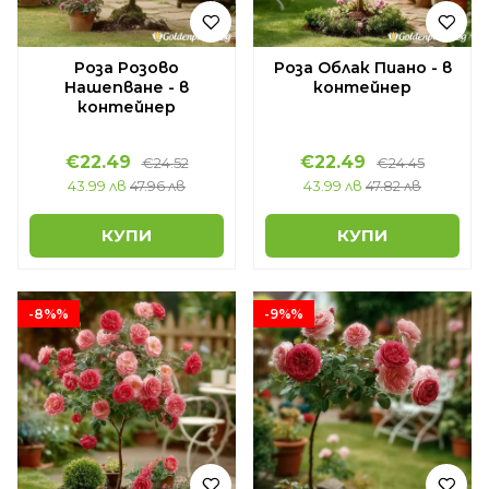
Роза Розово
Роза Облак Пиано - в
Нашепване - в
контейнер
контейнер
€22.49
€22.49
€24.52
€24.45
43.99 лв
47.96 лв
43.99 лв
47.82 лв
КУПИ
КУПИ
-8%%
-9%%