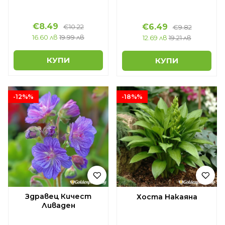
€8.49
€6.49
€10.22
€9.82
16.60 лв
19.99 лв
12.69 лв
19.21 лв
КУПИ
КУПИ
-12%%
-18%%
Здравец Кичест
Хоста Накаяна
Ливаден