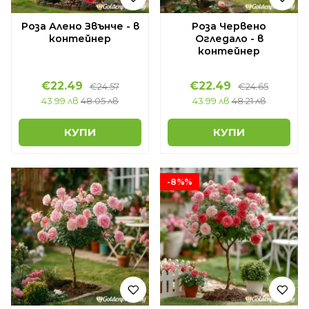
Роза Алено Звънче - в
Роза Червено
контейнер
Огледало - в
контейнер
€22.49
€22.49
€24.57
€24.65
43.99 лв
48.05 лв
43.99 лв
48.21 лв
КУПИ
КУПИ
-8%%