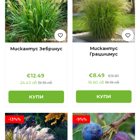
Мискантус
Мискантус Зебринус
Грацилимус
€8.49
€12.49
€9.81
16.60 лв
19.19 лв
24.43 лв
19.19 лв
КУПИ
КУПИ
-13%%
-9%%