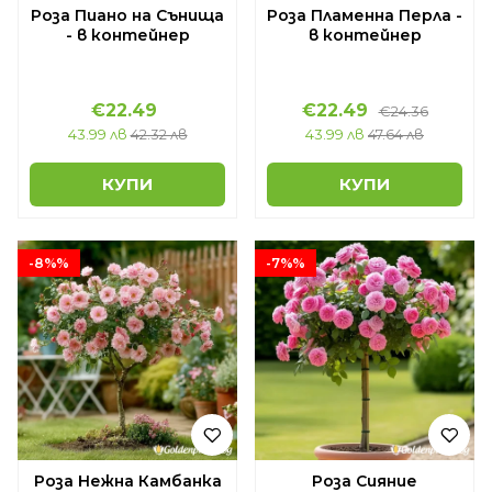
Роза Пиано на Сънища
Роза Пламенна Перла -
- в контейнер
в контейнер
€22.49
€22.49
€24.36
43.99 лв
42.32 лв
43.99 лв
47.64 лв
КУПИ
КУПИ
-8%%
-7%%
Роза Нежна Камбанка
Роза Сияние