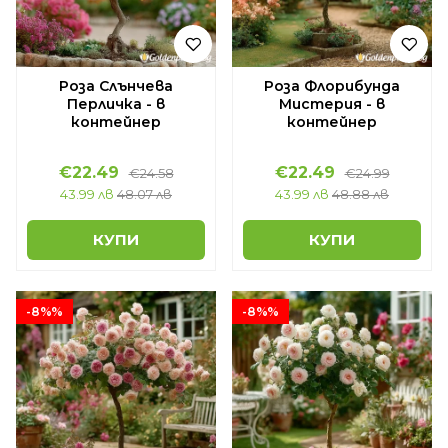
Роза Слънчева
Роза Флорибунда
Перличка - в
Мистерия - в
контейнер
контейнер
€22.49
€22.49
€24.58
€24.99
43.99 лв
48.07 лв
43.99 лв
48.88 лв
КУПИ
КУПИ
-8%%
-8%%