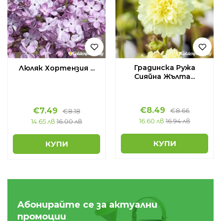
Градинска Ружа
Люляк Хортензия ...
Сияйна Жълта...
€
8.49
€
7.49
€
8.66
€
8.18
16.60 лв
16.94 лв
14.65 лв
16.00 лв
КУПИ
КУПИ
Абонирайте се за актуални
промоции