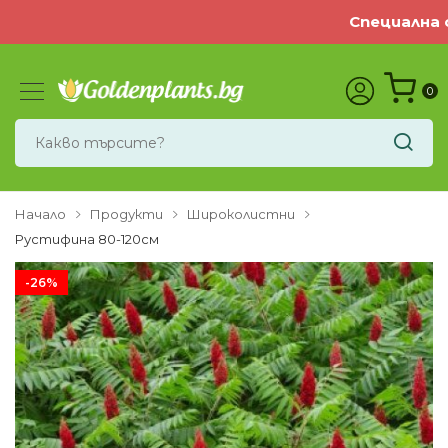
Специална оф
0
Начало
Продукти
Широколистни
Рустифина 80-120см
-26%