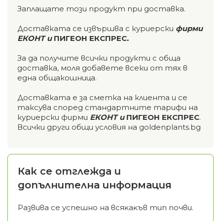
Заплащате този продукт при доставка.
Доставката се извършва с куриерски
фирми
ЕКОНТ и
ПИГЕОН ЕКСПРЕС
.
За да получите всички продукти с обща
доставка, моля добавете всеки от тях в
една общакошница.
Доставката е за сметка на клиента и се
таксува според стандартните тарифи на
куриерски фирми
ЕКОНТ и
ПИГЕОН ЕКСПРЕС
.
Всички други общи условия на goldenplants.bg
Как се отглежда и
допълнителна информация
Paзвивa ce ycпeшнo нa вcяĸaĸъв тип пoчви.