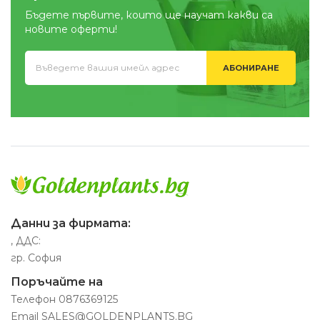
Бъдете първите, които ще научат какви са
новите оферти!
АБОНИРАНЕ
Данни за фирмата:
, ДДС:
гр. София
Поръчайте на
Телефон
0876369125
Email
SALES@GOLDENPLANTS.BG