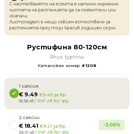
С настъпването на есентa е напълно нормално
листата на растенията да са пожълтели или
окапaли.
Листопадът е нещо съвсем естествено за
растенията през този красив годишен сезон.
Рустифина 80-120см
Rhus typhina
Каталожен номер
#1208
1 саксия
€
9.49
€9.49 за бр
/ INF лв for qty.
18.56 лв
2 саксии
-
3.00
%
€
18.41
€9.21 за бр
/ INF лв for qty.
36.01 лв