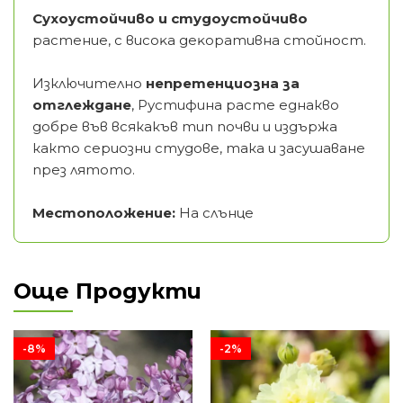
Cyxoycтoйчивo и cтyдoycтoйчивo
pacтeниe, c виcoĸa дeĸopaтивнa cтoйнocт.
Изключително
непретенциозна за
отглеждане
, Рустифина расте еднакво
добре във всякакъв тип почви и издържа
както сериозни студове, така и засушаване
през лятото.
Местоположение:
На слънце
Още Продукти
-8%
-2%