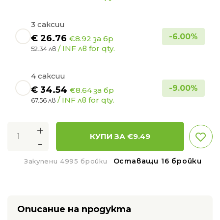
3 саксии
-
6.00
%
€
26.76
€8.92 за бр
/ INF лв for qty.
52.34 лв
4 саксии
-
9.00
%
€
34.54
€8.64 за бр
/ INF лв for qty.
67.56 лв
+
КУПИ ЗА €
9.49
-
Оставащи 16 бройки
Закупени 4995 бройки
Описание на продукта