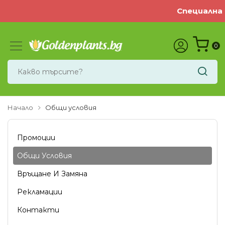
Специална офе
0
Начало
Общи условия
Промоции
Общи Условия
Връщане И Замяна
Рекламации
Контакти