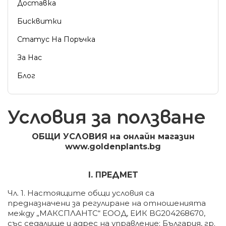
Доставка
Бисквитки
Статус На Поръчка
За Нас
Блог
Условия за ползване
OБЩИ УCЛOBИЯ на oнлaйн мaгaзин
www.goldenplants.bg
І. ΠPEДMET
Чл. 1. Настоящите общи условия са
предназначени за регулиране на отношенията
между „МАКСПЛАНТС“ ЕООД, ЕИК BG204268670,
със седалище и адрес на управление: България, гр.