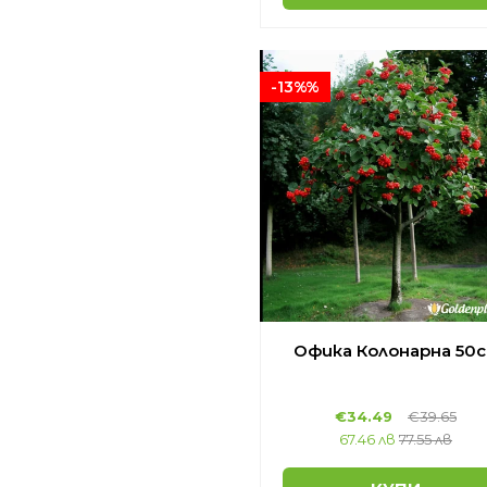
-13%%
Офика Колонарна 50
€34.49
€39.65
67.46 лв
77.55 лв