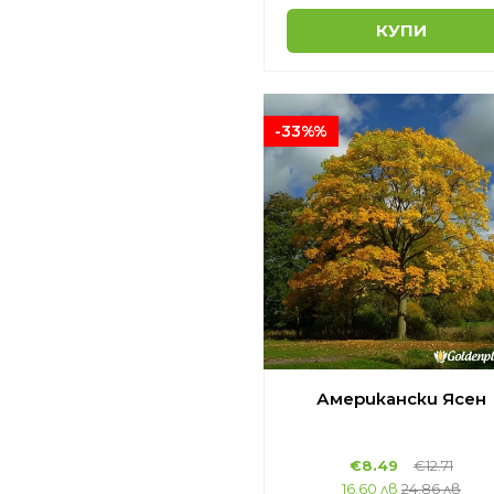
КУПИ
-33%%
Американски Ясен
€8.49
€12.71
16.60 лв
24.86 лв