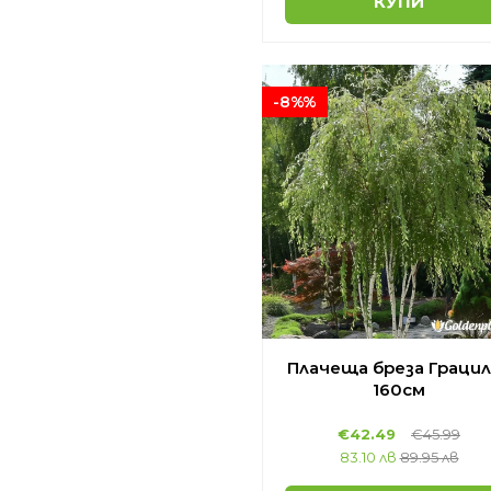
КУПИ
-8%%
Плачеща бреза Грацил
160см
€42.49
€45.99
83.10 лв
89.95 лв