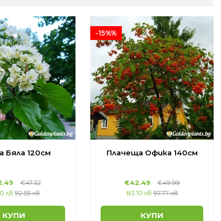
-15%%
а Бяла 120см
Плачеща Офика 140см
.49
€47.32
€42.49
€49.99
10 лв
92.55 лв
83.10 лв
97.77 лв
КУПИ
КУПИ