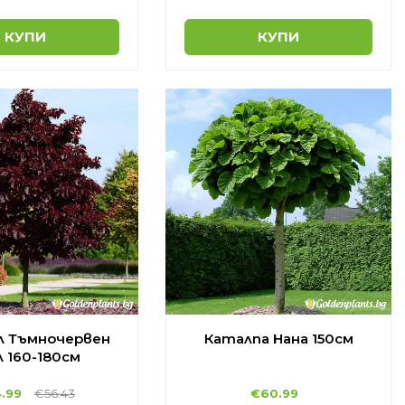
КУПИ
КУПИ
 Тъмночервен
Каталпа Нана 150см
л 160-180см
.99
€56.43
€60.99