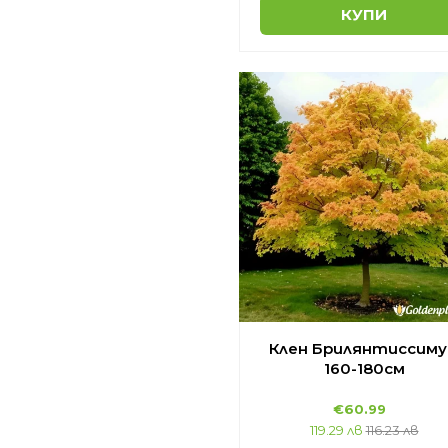
КУПИ
Клен Брилянтиссим
160-180см
€60.99
119.29 лв
116.23 лв