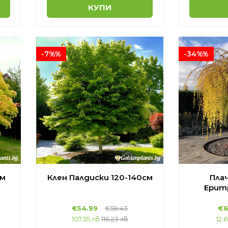
КУПИ
-7%%
-34%%
ум
Клен Палдиски 120-140см
Пла
Ерит
€54.99
€59.43
€6
107.55 лв
116.23 лв
12.