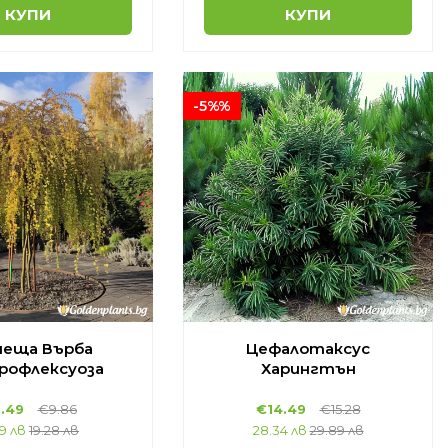
КУПИ
КУПИ
-5%%
чеща Върба
Цефалотаксус
рофлексуоза
Харингтън
.49
€9.86
€14.49
€15.28
69 лв
19.28 лв
28.34 лв
29.89 лв