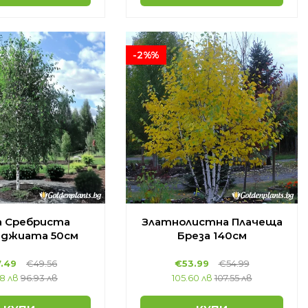
-2%%
а Сребриста
Златнолистна Плачеща
джиата 50см
Бреза 140см
.49
€49.56
€53.99
€54.99
8 лв
96.93 лв
105.60 лв
107.55 лв