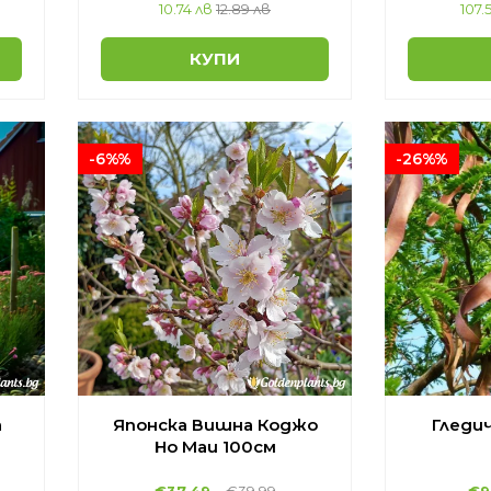
10.74 лв
12.89 лв
107.
КУПИ
-6%%
-26%%
а
Японска Вишна Коджо
Гледич
Но Маи 100см