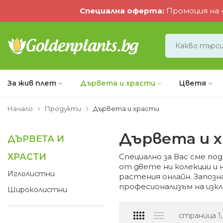
Специална оферта
:
Промоция на 4
За жив плет
Дървета и храсти
Цветя
Начало
Продукти
Дървета и храсти
Дървета и 
ДЪРВЕТА И
ХРАСТИ
Специално за Вас сме п
от двете ни колекции и 
Иглолистни
растения онлайн. Запозн
професионализъм на изк
Широколистни
страница 1