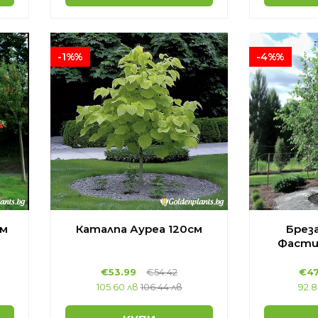
-1%%
-4%%
см
Каталпа Ауреа 120см
Брез
Фасти
€53.99
€54.42
€47
105.60 лв
106.44 лв
92.8