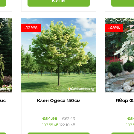
КУПИ
-12%%
-4%%
ис
Клен Одеса 150см
Явор Ф
€54.99
€62.43
€5
107.55 лв
122.10 лв
107.