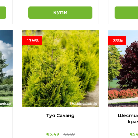
КУПИ
-17%%
-3%%
Туя Саланд
Шестил
кра
€5.49
€6.59
€54