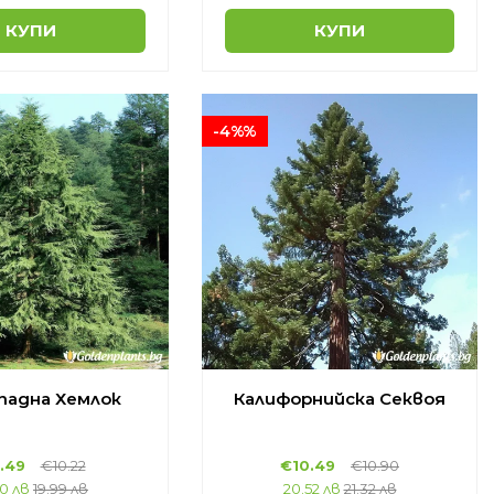
КУПИ
КУПИ
-4%%
ападна Хемлок
Калифорнийска Секвоя
.49
€10.22
€10.49
€10.90
60 лв
19.99 лв
20.52 лв
21.32 лв