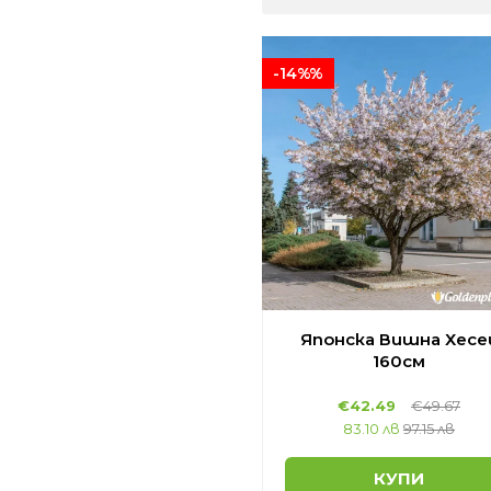
-14%%
Японска Вишна Хесе
160см
€42.49
€49.67
83.10 лв
97.15 лв
КУПИ