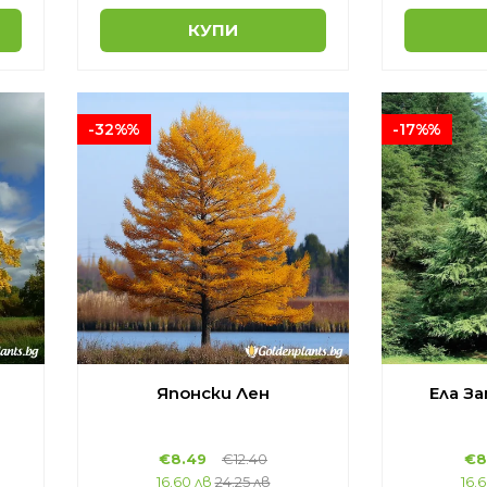
КУПИ
-32%%
-17%%
Японски Лен
Ела З
€8.49
€12.40
€8
16.60 лв
24.25 лв
16.