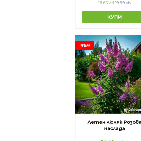
16.60 лв
19.99 лв
КУПИ
-9%%
Летен люляк Розов
наслада