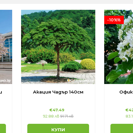
-10%%
и
Акация Чадър 140см
Офик
€47.49
€42
92.88 лв
91.71 лв
83.
КУПИ