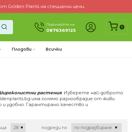
 Golden Plants на специални цени.
Поръчайте на
0
0876369125
Плодови
Всички
 Широколистни растения
. Изберете най-доброто
denplants.bg има голямо разнообразие от живи
о и удобно. Гарантирано качество и
ица
подреди по