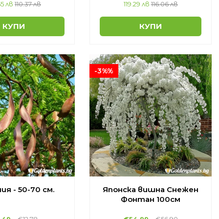
55 лв
110.37 лв
119.29 лв
116.06 лв
КУПИ
КУПИ
-3%%
ия - 50-70 см.
Японска вишна Снежен
Фонтан 100см