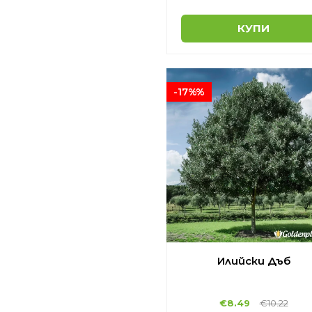
КУПИ
-17%%
Илийски Дъб
€8.49
€10.22