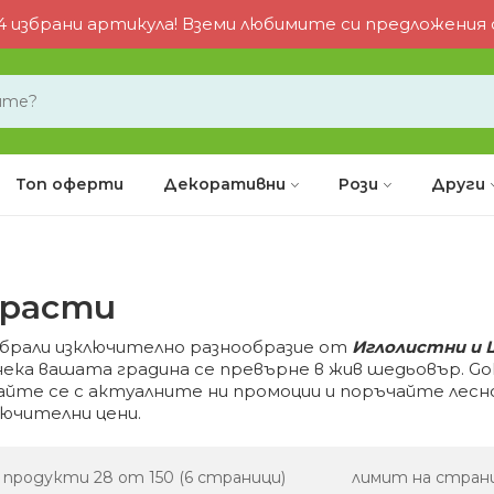
 избрани артикула! Вземи любимите си предложения от
Топ оферти
Декоративни
Рози
Други
храсти
одбрали изключително разнообразие от
Иглолистни и
нека вашата градина се превърне в жив шедьовър. Gol
айте се с актуалните ни промоции и поръчайте лесн
лючителни цени.
, продукти 28 от 150 (6 страници)
лимит на стран