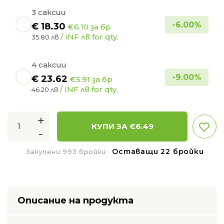
3 саксии
-
6.00
%
€
18.30
€6.10 за бр
/ INF лв for qty.
35.80 лв
4 саксии
-
9.00
%
€
23.62
€5.91 за бр
/ INF лв for qty.
46.20 лв
+
КУПИ ЗА €
6.49
-
Оставащи 22 бройки
Закупени 993 бройки
Описание на продукта