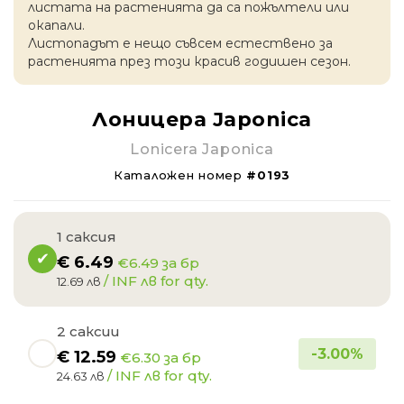
листата на растенията да са пожълтели или
окапaли.
Листопадът е нещо съвсем естествено за
растенията през този красив годишен сезон.
Лоницера Japonica
Lonicera Japonica
Каталожен номер
#0193
1 саксия
€
6.49
€6.49 за бр
/ INF лв for qty.
12.69 лв
2 саксии
-
3.00
%
€
12.59
€6.30 за бр
/ INF лв for qty.
24.63 лв