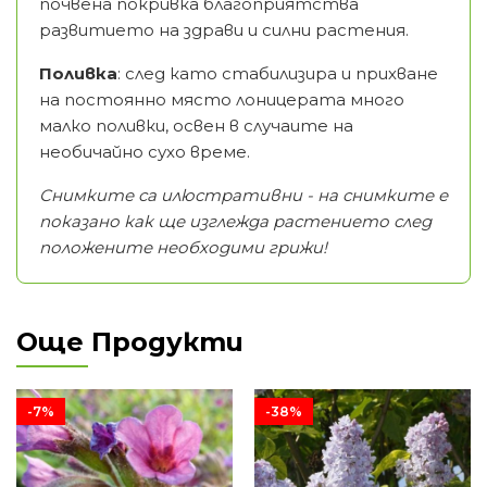
почвена покривка благоприятства
развитието на здрави и силни растения.
Поливка
: след като стабилизира и прихване
на постоянно място лоницерата много
малко поливки, освен в случаите на
необичайно сухо време.
Снимките са илюстративни - на снимките е
показано как ще изглежда растението след
положените необходими грижи!
Още Продукти
-7%
-38%