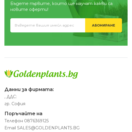
Бъдете първите, които ще научат какви са
новите оферти!
АБОНИРАНЕ
Данни за фирмата:
, ДДС:
гр. София
Поръчайте на
Телефон
0876369125
Email
SALES@GOLDENPLANTS.BG