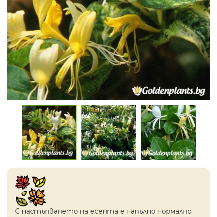
С настъпването на есентa е напълно нормално