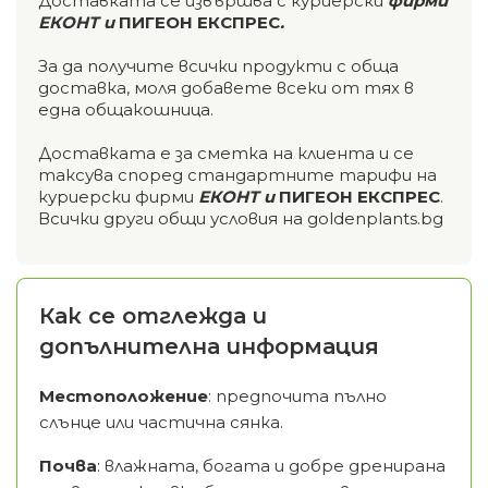
Доставката се извършва с куриерски
фирми
ЕКОНТ и
ПИГЕОН ЕКСПРЕС
.
За да получите всички продукти с обща
доставка, моля добавете всеки от тях в
една общакошница.
Доставката е за сметка на клиента и се
таксува според стандартните тарифи на
куриерски фирми
ЕКОНТ и
ПИГЕОН ЕКСПРЕС
.
Всички други общи условия на goldenplants.bg
Как се отглежда и
допълнителна информация
Местоположение
: предпочита пълно
слънце или частична сянка.
Почва
: влажната, богата и добре дренирана