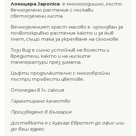
Лoницepa Japonica
е многогодишно, гъсто
вечнозелено растение с лъскави
светлозелени листа.
Вечнозеленият храст масово е използван за
почвопокривно растение както и за жив
плет, също така за укрепване на склонове.
Този вид е силно устойчив на болести и
вредители, както и на ниските
температури през зимата.
Цъфти продължително с многобройни
пъстри тръбести цветове.
Отгледан в 1л. саксия
Гарантирано качество
Произведено в България
Доставката е с куриер Европът до офис или
до ваш адрес.