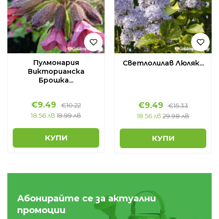
Пулмонария
Светлолилав Люляк...
Викторианска
Брошка...
€
9.49
€
9.49
€
10.22
€
15.33
18.56 лв
19.99 лв
18.56 лв
29.98 лв
КУПИ
КУПИ
Абонирайте се за актуални
промоции