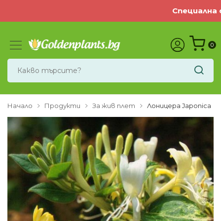
Специална оф
0
Начало
Продукти
За жив плет
Лоницера Japonica