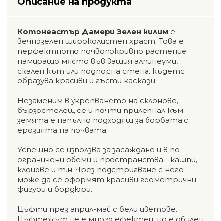
Описание на продукта
Котонеастър Дамери Зелен килим
е
вечнозелен широколистен храст. Това е
перфектното почвопокривно растение
намиращо място във вашия алпинеуми,
скален кът или подпорна стена, където
образува красиви и гъсти каскади.
Незаменим в укрепването на склонове,
бързостелещ се и почти прилепнал към
земята е напълно подходящ за борбата с
ерозията на почвата.
Успешно се използва за засаждане и в по-
ограничени обеми и пространства - кашпи,
клоцове и т.н. Чрез подстригване с него
може да се оформят красиви геометрични
фигури и бордюри.
Цъфти през април-май с бели цветове.
Цъфтежът не е много ефектен, но е обилен