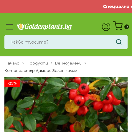
Специална оф
0
Начало
Продукти
Вечнозелени
Котонеастър Дамери Зелен килим
-25%