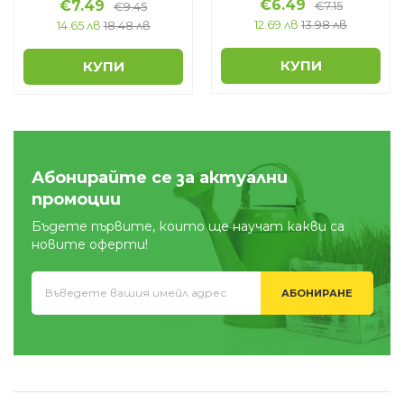
€
6.49
€
7.49
€
7.15
€
9.45
12.69 лв
13.98 лв
14.65 лв
18.48 лв
КУПИ
КУПИ
Абонирайте се за актуални
промоции
Бъдете първите, които ще научат какви са
новите оферти!
АБОНИРАНЕ