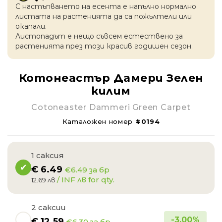
С настъпването на есентa е напълно нормално
листата на растенията да са пожълтели или
окапaли.
Листопадът е нещо съвсем естествено за
растенията през този красив годишен сезон.
Котонеастър Дамери Зелен
килим
Cotoneaster Dammeri Green Carpet
Каталожен номер
#0194
1 саксия
€
6.49
€6.49 за бр
/ INF лв for qty.
12.69 лв
2 саксии
-
3.00
%
€
12.59
€6.30 за бр