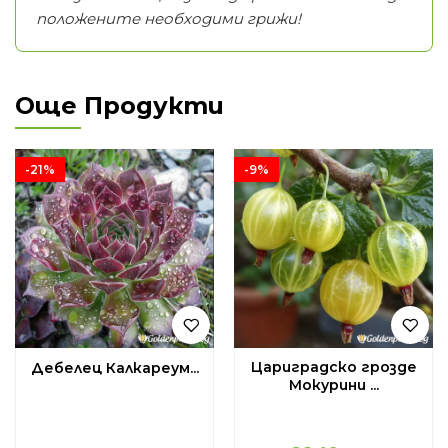
положените необходими грижи!
Още Продукти
-21%
-9%
Цариградско грозде
Дебелец Калкареум...
Мокурини ...