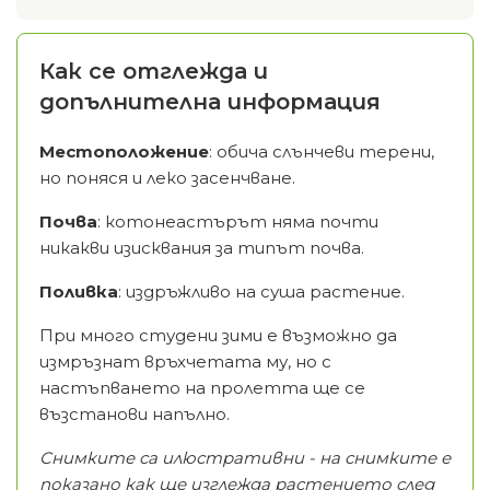
Как се отглежда и
допълнителна информация
Местоположение
: обича слънчеви терени,
но поняся и леко засенчване.
Почва
: котонеастърът няма почти
никакви изисквания за типът почва.
Поливка
: издръжливо на суша растение.
При много студени зими е възможно да
измръзнат връхчетата му, но с
настъпването на пролетта ще се
възстанови напълно.
Снимките са илюстративни - на снимките е
показано как ще изглежда растението след