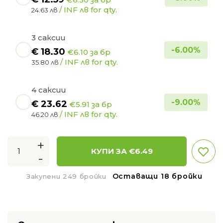
/ INF лв for qty.
24.63 лв
3 саксии
-
6.00
%
€
18.30
€6.10 за бр
/ INF лв for qty.
35.80 лв
4 саксии
-
9.00
%
€
23.62
€5.91 за бр
/ INF лв for qty.
46.20 лв
+
КУПИ ЗА €
6.49
-
Оставащи 18 бройки
Закупени 249 бройки