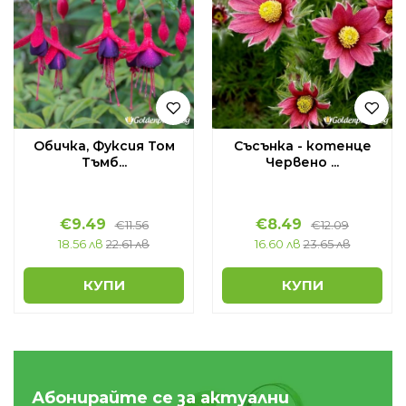
Обичка, Фуксия Том
Съсънка - котенце
Тъмб...
Червено ...
€
9.49
€
8.49
€
11.56
€
12.09
18.56 лв
22.61 лв
16.60 лв
23.65 лв
КУПИ
КУПИ
Абонирайте се за актуални