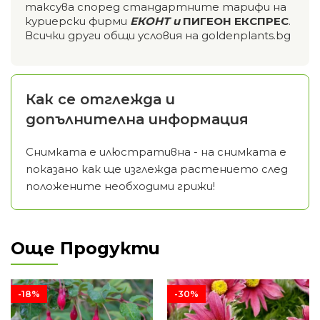
таксува според стандартните тарифи на
куриерски фирми
ЕКОНТ и
ПИГЕОН ЕКСПРЕС
.
Всички други общи условия на goldenplants.bg
Как се отглежда и
допълнителна информация
Снимката е илюстративна - на снимката е
показано как ще изглежда растението след
положените необходими грижи!
Още Продукти
-18%
-30%