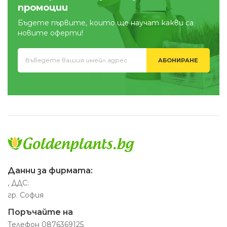
промоции
Бъдете първите, които ще научат какви са
новите оферти!
АБОНИРАНЕ
Данни за фирмата:
, ДДС:
гр. София
Поръчайте на
Телефон
0876369125