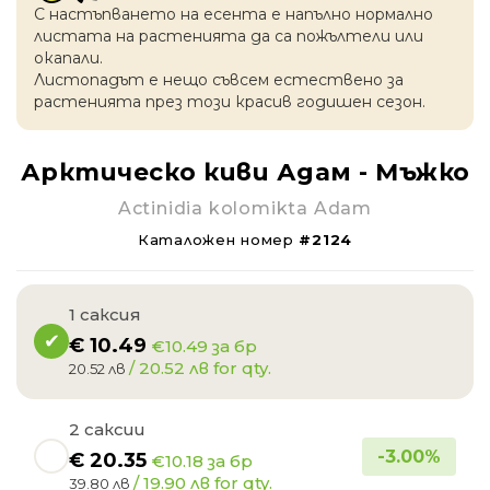
С настъпването на есентa е напълно нормално
листата на растенията да са пожълтели или
окапaли.
Листопадът е нещо съвсем естествено за
растенията през този красив годишен сезон.
Арктическo киви Адам - Мъжко
Actinidia kolomikta Adam
Каталожен номер
#2124
1 саксия
€
10.49
€10.49 за бр
/ 20.52 лв for qty.
20.52 лв
2 саксии
-
3.00
%
€
20.35
€10.18 за бр
/ 19.90 лв for qty.
39.80 лв