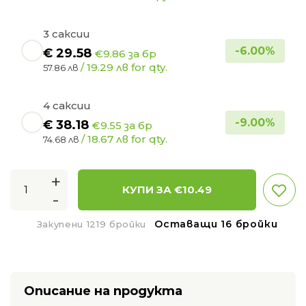
3 саксии
-
6.00
%
€
29.58
€9.86 за бр
/ 19.29 лв for qty.
57.86 лв
4 саксии
-
9.00
%
€
38.18
€9.55 за бр
/ 18.67 лв for qty.
74.68 лв
+
КУПИ ЗА €
10.49
-
Оставащи 16 бройки
Закупени 1219 бройки
Описание на продукта