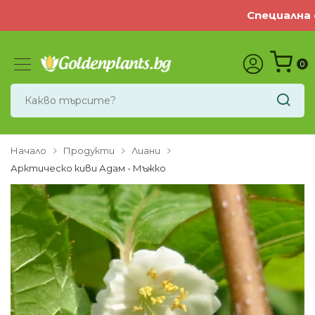
Специална о
0
Начало
Продукти
Лиани
Арктическo киви Адам - Мъжко