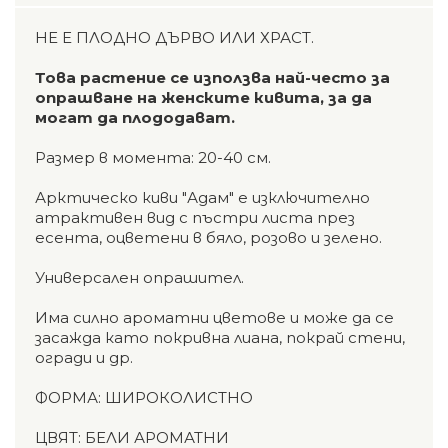
НЕ Е ПЛОДНО ДЪРВО ИЛИ ХРАСТ.
Това растение се използва най-често за
опрашване на женските кивита, за да
могат да плододават.
Размер в момента: 20-40 см.
Арктическo киви "Адам" е изключително
атрактивен вид с пъстри листа през
есента, оцветени в бяло, розово и зелено.
Универсален опрашител.
Има силно ароматни цветове и може да се
засажда като покривна лиана, покрай стени,
огради и др.
ФОРМА: ШИРОКОЛИСТНО
ЦВЯТ: БЕЛИ АРОМАТНИ