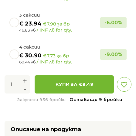
3 саксии
-
6.00
%
€
23.94
€7.98 за бр
/ INF лв for qty.
46.83 лв
4 саксии
-
9.00
%
€
30.90
€7.73 за бр
/ INF лв for qty.
60.44 лв
+
КУПИ ЗА €
8.49
-
Оставащи 9 бройки
Закупени 936 бройки
Описание на продукта