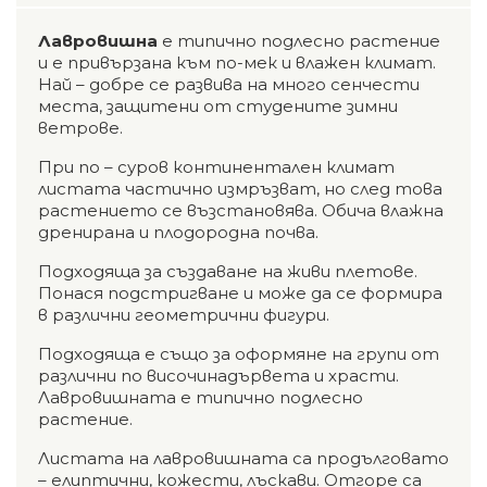
Лавровишна
е типично подлесно растение
и е привързана към по-мек и влажен климат.
Най – добре се развива на много сенчести
места, защитени от студените зимни
ветрове.
При по – суров континентален климат
листата частично измръзват, но след това
растението се възстановява. Обича влажна
дренирана и плодородна почва.
Подходяща за създаване на живи плетове.
Понася подстригване и може да се формира
в различни геометрични фигури.
Подходяща е също за оформяне на групи от
различни по височинадървета и храсти.
Лавровишната е типично подлесно
растение.
Листата на лавровишната са продълговато
– елиптични, кожести, лъскави. Отгоре са