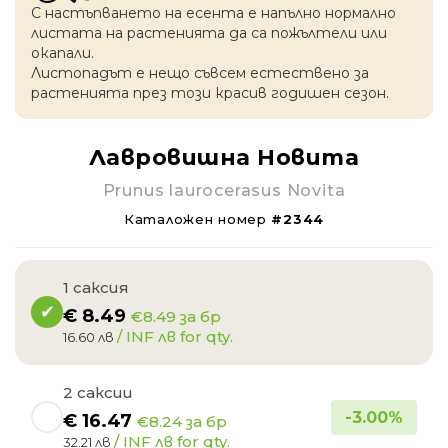
С настъпването на есентa е напълно нормално
листата на растенията да са пожълтели или
окапaли.
Листопадът е нещо съвсем естествено за
растенията през този красив годишен сезон.
Лавровишна Новита
Prunus laurocerasus Novita
Каталожен номер
#2344
1 саксия
€
8.49
€8.49 за бр
/ INF лв for qty.
16.60 лв
2 саксии
-
3.00
%
€
16.47
€8.24 за бр
/ INF лв for qty.
32.21 лв