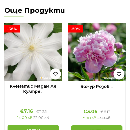
Още Продукти
-36%
-50%
Клематис Мадам Ле
Божур Розов ...
Култре...
€
7.16
€
3.06
€
11.25
€
6.13
14.00 лв
22.00 лв
5.98 лв
11.99 лв