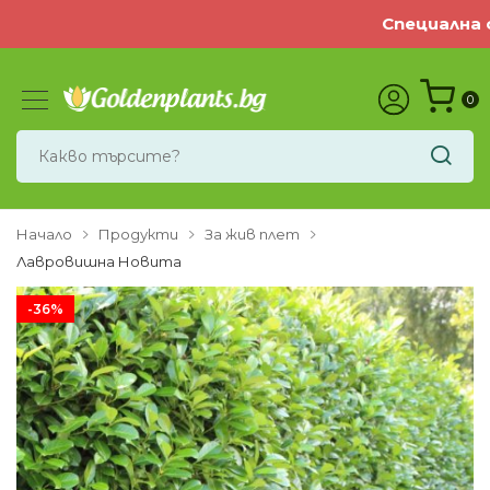
Специална оф
0
Начало
Продукти
За жив плет
Лавровишна Новита
-36%