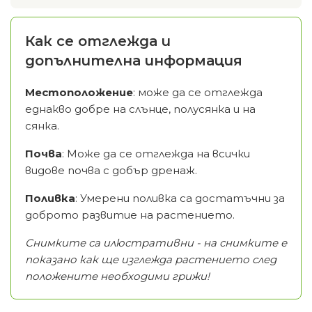
Как се отглежда и
допълнителна информация
Местоположение
: може да се отглежда
еднакво добре на слънце, полусянка и на
сянка.
Почва
: Може да се отглежда на всички
видове почва с добър дренаж.
Поливка
: Умерени поливка са достатъчни за
доброто развитие на растението.
Снимките са илюстративни - на снимките е
показано как ще изглежда растението след
положените необходими грижи!