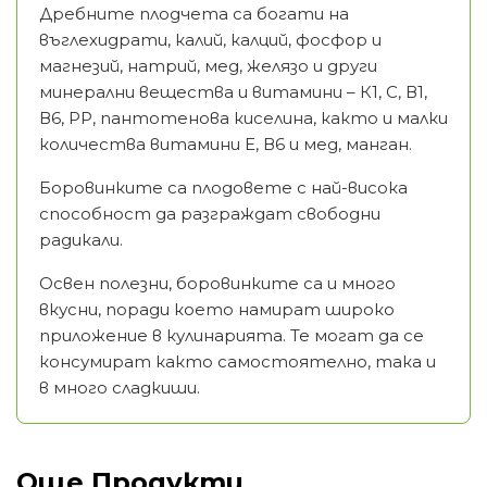
Дребните плодчета са богати на
въглехидрати, калий, калций, фосфор и
магнезий, натрий, мед, желязо и други
минерални вещества и витамини – К1, С, В1,
В6, РР, пантотенова киселина, както и малки
количества витамини Е, В6 и мед, манган.
Боровинките са плодовете с най-висока
способност да разграждат свободни
радикали.
Освен полезни, боровинките са и много
вкусни, поради което намират широко
приложение в кулинарията. Те могат да се
консумират както самостоятелно, така и
в много сладкиши.
Още Продукти