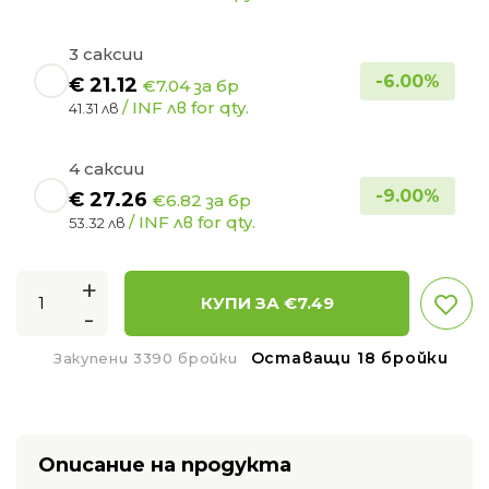
3 саксии
-
6.00
%
€
21.12
€7.04 за бр
/ INF лв for qty.
41.31 лв
4 саксии
-
9.00
%
€
27.26
€6.82 за бр
/ INF лв for qty.
53.32 лв
+
КУПИ ЗА €
7.49
-
Оставащи 18 бройки
Закупени 3390 бройки
Описание на продукта