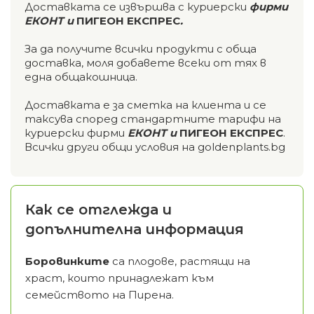
Доставката се извършва с куриерски
фирми
ЕКОНТ и
ПИГЕОН ЕКСПРЕС
.
За да получите всички продукти с обща
доставка, моля добавете всеки от тях в
една общакошница.
Доставката е за сметка на клиента и се
таксува според стандартните тарифи на
куриерски фирми
ЕКОНТ и
ПИГЕОН ЕКСПРЕС
.
Всички други общи условия на goldenplants.bg
Как се отглежда и
допълнителна информация
Боровинките
са плодове, растящи на
храст, които принадлежат към
семейството на Пирена.