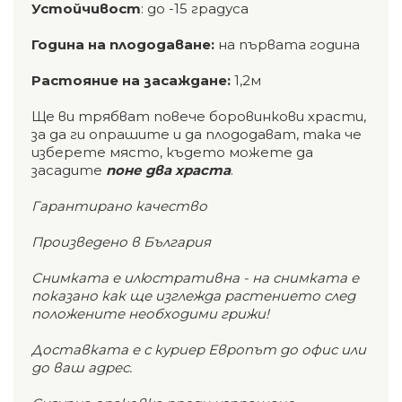
Устойчивост
: до -15 градуса
Година на плододаване:
на първата година
Растояние на засаждане:
1,2м
Ще ви трябват повече боровинкови храсти,
за да ги опрашите и да плододават, така че
изберете място, където можете да
засадите
поне два храста
.
Гарантирано качество
Произведено в България
Снимката е илюстративна - на снимката е
показано как ще изглежда растението след
положените необходими грижи!
Доставката е с куриер Европът до офис или
до ваш адрес.