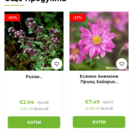
-50%
-23%
Eсенно Анемоне
Риган...
Принц Хайнрих...
€
7.49
€
2.04
€
9.77
€
4.09
14.65 лв
19.11 лв
3.99 лв
8.00 лв
КУПИ
КУПИ