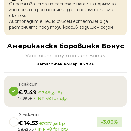
С настъпването на есентa е напълно нормално
листата на растенията да са пожълтели или
окапaли.
Листопадът е нещо съвсем естествено за
растенията през този красив годишен сезон.
Американска боровинка Бонус
Vaccinium corymbosum Bonus
Каталожен номер
#2726
1 саксия
€
7.49
€7.49 за бр
/ INF лв for qty.
14.65 лв
2 саксии
-
3.00
%
€
14.53
€7.27 за бр
/ INF лв for qty.
28.42 лв