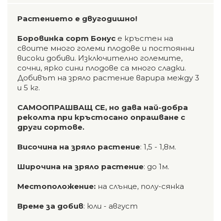
Растението е двугодишно!
Боровинка сорт Бонус
e кръстен на
своите много големи плодове и постоянни
високи добиви. Изключително големите,
сочни, ярко сини плодове са много сладки.
Добивът на зряло растение варира между 3
и 5 кг.
САМООПРАШВАЩ СЕ, но дава най-добра
реколта при кръстосано опрашване с
други сортове.
Височина на зряло растение
: 1,5 - 1,8м.
Широчина на зряло растение
: до 1м.
Местоположение:
на слънце, полу-сянка
Време за добив
: юли - август