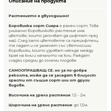
Описание на продукта
Растението е двугодишно!
Боровинка сорт Сиера
е ранен сорт. Това
уникално боровинково растение има
цветове, които започват да цъфтят през
май. След като цветовете са прецъфтели,
те падат и се заменят със светлосини
боровинки, които узряват някъде между
края на юни и началото на юли. Раждат
сладки средни до големи плодове.
САМООПРАШВАЩ СЕ. но за по-добра
реколта, може да се засадят в близост
храсти от същия сорт или от други
видове.
Височина на зряло растение
: 1,5 - 2м.
Широчина на зряло растение
: до 1,5м.