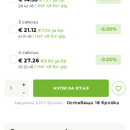
/ INF лв for qty.
28.42 лв
3 саксии
-
6.00
%
€
21.12
€7.04 за бр
/ INF лв for qty.
41.31 лв
4 саксии
-
9.00
%
€
27.26
€6.82 за бр
/ INF лв for qty.
53.32 лв
+
КУПИ ЗА €
7.49
-
Оставащи 18 бройки
Закупени 3207 бройки