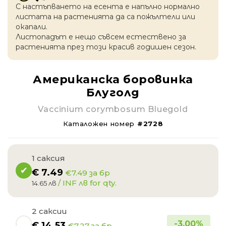
С настъпването на есентa е напълно нормално
листата на растенията да са пожълтели или
окапaли.
Листопадът е нещо съвсем естествено за
растенията през този красив годишен сезон.
Американска боровинка
Блуголд
Vaccinium corymbosum Bluegold
Каталожен номер
#2728
1 саксия
€
7.49
€7.49 за бр
/ INF лв for qty.
14.65 лв
2 саксии
-
3.00
%
€
14.53
€7.27 за бр