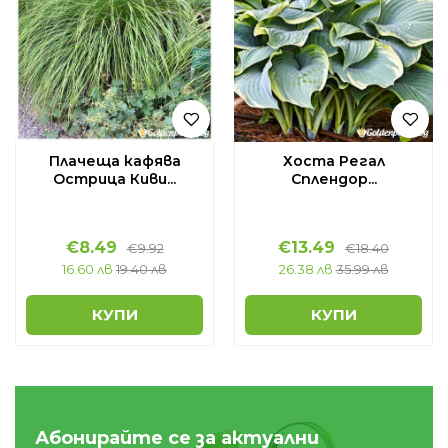
Плачеща кафява
Хоста Регал
Oстрица Киви...
Сплендор...
€
8.49
€
13.49
€
9.92
€
18.40
16.60 лв
19.40 лв
26.38 лв
35.99 лв
КУПИ
КУПИ
Абонирайте се за актуални