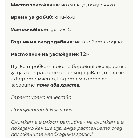
Местоположение:
на слънце, полу-сянка
Време за добив
: юни-юли
Устойчивост
: до -28°C
Година на плододаване:
на първата година
Растояние на засаждане:
1,2м
Ще ви трябват повече боровинкови храсти,
за да ги опрашите и да плододават, така че
изберете място, където можете да
засадите
поне два храста
.
Гарантирано качество
Произведено в България
Снимката е илюстративна - на снимката е
показано как ще изглежда растението след
положените необходими грижи!