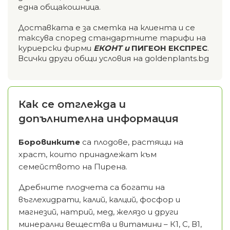
една общакошница.
Доставката е за сметка на клиента и се
таксува според стандартните тарифи на
куриерски фирми
ЕКОНТ и
ПИГЕОН ЕКСПРЕС
.
Всички други общи условия на goldenplants.bg
Как се отглежда и
допълнителна информация
Боровинките
са плодове, растящи на
храст, които принадлежат към
семейството на Пирена.
Дребните плодчета са богати на
въглехидрати, калий, калций, фосфор и
магнезий, натрий, мед, желязо и други
минерални вещества и витамини – К1, С, В1,