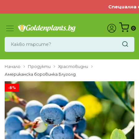
Специална оф
0
Начало
Продукти
Храстовидни
Американска боровинка Блуголд
-8%