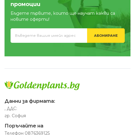
промоции
Бъдете първите, които ще научат какви са
новите оферти!
АБОНИРАНЕ
Данни за фирмата:
, ДДС:
гр. София
Поръчайте на
Телефон
0876369125