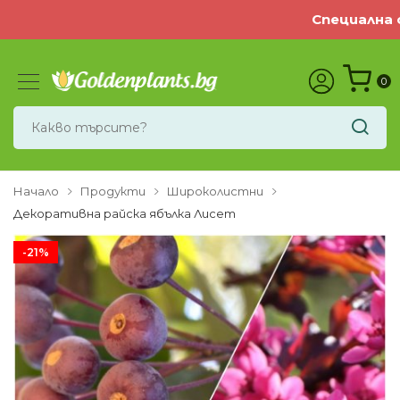
Специална оф
0
Начало
Продукти
Широколистни
Декоративна райска ябълка Лисет
-21%