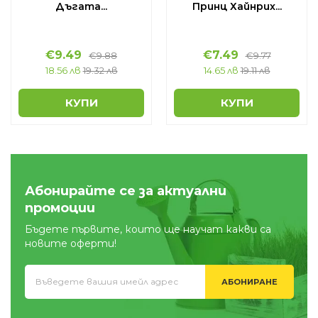
Дъгата...
Принц Хайнрих...
€
9.49
€
7.49
€
9.88
€
9.77
18.56 лв
19.32 лв
14.65 лв
19.11 лв
КУПИ
КУПИ
Абонирайте се за актуални
промоции
Бъдете първите, които ще научат какви са
новите оферти!
АБОНИРАНЕ