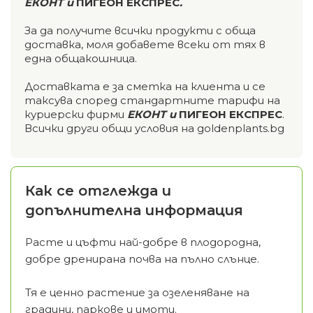
ЕКОНТ и
ПИГЕОН ЕКСПРЕС
.
За да получите всички продукти с обща
доставка, моля добавете всеки от тях в
една общакошница.
Доставката е за сметка на клиента и се
таксува според стандартните тарифи на
куриерски фирми
ЕКОНТ и
ПИГЕОН ЕКСПРЕС
.
Всички други общи условия на goldenplants.bg
Как се отглежда и
допълнителна информация
Расте и цъфти най-добре в плодородна,
добре дренирана почва на пълно слънце.
Тя е ценно растение за озеленяване на
градини, паркове и имоти.