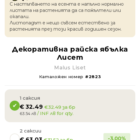
С настъпването на есентa е напълно нормално
листата на растенията да са пожълтели или
окапaли.
Листопадът е нещо съвсем естествено за
растенията през този красив годишен сезон.
Декоративна райска ябълка
Лисет
Malus Liset
Каталожен номер
#2823
1 саксия
€
32.49
€32.49 за бр
/ INF лв for qty.
63.54 лв
2 саксии
-
3.00
%
€
63.03
€31.52 за бр