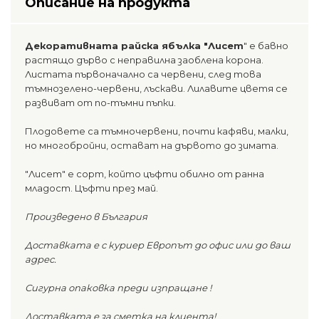
Описание на продукта
Декоративната райска ябълка "Лисет
" е бавно
растящо дърво с неправилна заоблена корона.
Листата първоначално са червени, след това
тъмнозелено-червени, лъскави. Лилавите цветя се
развиват от по-тъмни пъпки.
Плодовете са тъмночервени, почти кафяви, малки,
но многобройни, остават на дървото до зимата.
"Лисет" е сорт, който цъфти обилно от ранна
младост. Цъфти през май.
Произведено в България
Доставката е с куриер Европът до офис или до ваш
адрес.
Сигурна опаковка преди изпращане !
Доставката е за сметка на клиента!