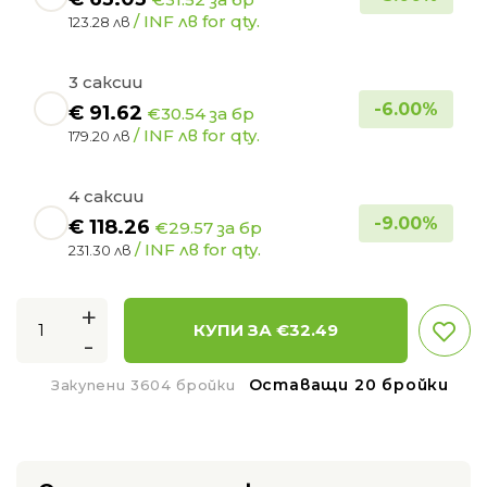
/ INF лв for qty.
123.28 лв
3 саксии
-
6.00
%
€
91.62
€30.54 за бр
/ INF лв for qty.
179.20 лв
4 саксии
-
9.00
%
€
118.26
€29.57 за бр
/ INF лв for qty.
231.30 лв
+
КУПИ ЗА €
32.49
-
Оставащи 20 бройки
Закупени 3604 бройки