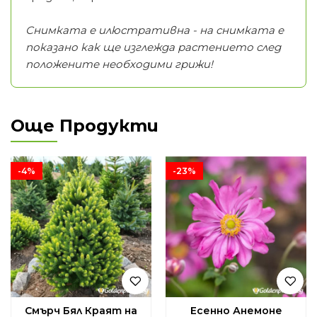
Снимката е илюстративна - на снимката е
показано как ще изглежда растението след
положените необходими грижи!
Още Продукти
-4%
-23%
Смърч Бял Краят на
Eсенно Анемоне