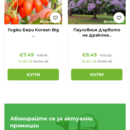
Годжи Бери Korean Big
Пауловния Дървото
...
на Дракона...
€
7.49
€
8.49
€
8.18
€
10.22
14.65 лв
16.00 лв
16.60 лв
19.99 лв
КУПИ
КУПИ
Абонирайте се за актуални
промоции