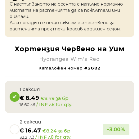
С настъпването на есентa е напълно нормално
листата на растенията да са пожълтели или
окапaли.
Листопадът е нещо съвсем естествено за
растенията през този красив годишен сезон.
Хортензия Червено на Уим
Hydrangea Wim’s Red
Каталожен номер
#2882
1 саксия
€
8.49
€8.49 за бр
/ INF лв for qty.
16.60 лв
2 саксии
-
3.00
%
€
16.47
€8.24 за бр
/ INF лв for qty.
32.21 лв