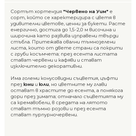
Сортът хортензия
"Червено на Уим"
е
сорт, който се харектеризира с цветя в
удивителни цветове, ценни за букети. Расте
енергично, достига до 1,5-2,0 м височина и
широчина като развива изправени твърди
стъбла. Притежава овални тъмнозелени
листа, които от двете страни са покрити
с груби косъмчета; през есента листата
стават червени и кафяви и стават
изключително декоративни.
Има големи конусовидни съцветия, цъфти
през
юни
и
юли
, но цветните му глави
остават в храстите до есента, а понякога
дори през зимата; отначало съцветията му
са кремавобели, в средата на лятото
стават тъмно розови и през есента
стават пурпурночервени.