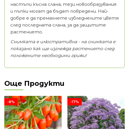
настъпи късна слана, тези новообразувания
и пъпки могат да бъдат повредени. Най-
добре е да премахнете избледнелите цветя
след последната слана, за да защитите
растението.
Снимката е илюстративна - на снимката е
показано как ще изглежда растението след
положените необходими грижи!
Още Продукти
-8%
-17%