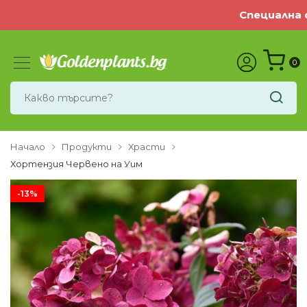
Специална оф
0
Начало
Продукти
Храсти
Хортензия Червено на Уим
-13%