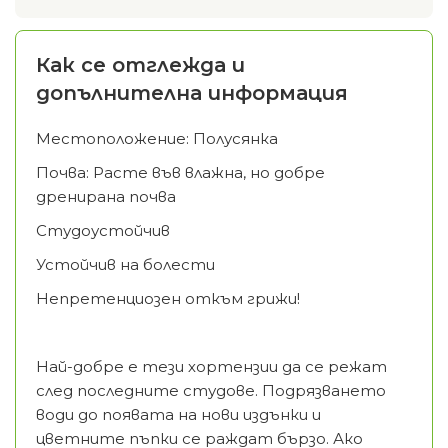
Как се отглежда и
допълнителна информация
Местоположение: Полусянка
Почва: Расте във влажна, но добре
дренирана почва
Студоустойчив
Устойчив на болести
Непретенциозен откъм грижи!
Най-добре е тези хортензии да се режат
след последните студове. Подрязването
води до появата на нови издънки и
цветните пъпки се раждат бързо. Ако