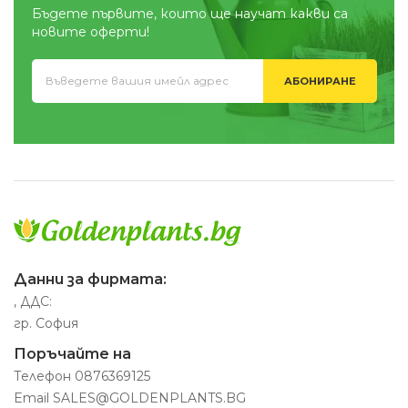
Бъдете първите, които ще научат какви са
новите оферти!
АБОНИРАНЕ
Данни за фирмата:
, ДДС:
гр. София
Поръчайте на
Телефон
0876369125
Email
SALES@GOLDENPLANTS.BG