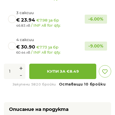
3 саксии
-
6.00
%
€
23.94
€7.98 за бр
/ INF лв for qty.
46.83 лв
4 саксии
-
9.00
%
€
30.90
€7.73 за бр
/ INF лв for qty.
60.44 лв
+
КУПИ ЗА €
8.49
-
Оставащи 10 бройки
Закупени 5820 бройки
Описание на продукта