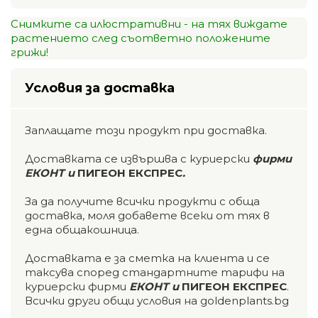
Снимките са илюстративни - на тях виждате
растението след съответно положените
грижи!
Условия за доставка
Заплащате този продукт при доставка.
Доставката се извършва с куриерски
фирми
ЕКОНТ и
ПИГЕОН ЕКСПРЕС
.
За да получите всички продукти с обща
доставка, моля добавете всеки от тях в
една общакошница.
Доставката е за сметка на клиента и се
таксува според стандартните тарифи на
куриерски фирми
ЕКОНТ и
ПИГЕОН ЕКСПРЕС
.
Всички други общи условия на goldenplants.bg