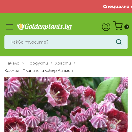
Специална оф
0
Начало
Продукти
Храсти
Калмия - Планински лавър Лачмин