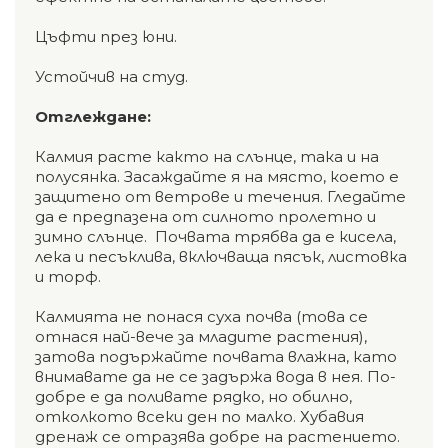
Цъфти през юни.
Устойчив на студ.
Отглеждане:
Калмия расте както на слънце, така и на
полусянка. Засаждайте я на място, което е
защитено от ветрове и течения. Гледайте
да е предпазена от силното пролетно и
зимно слънце. Почвата трябва да е кисела,
лека и песъклива, включваща пясък, листовка
и торф.
Калмията не понася суха почва (това се
отнася най-вече за младите растения),
затова подържайте почвата влажна, като
внимавате да не се задържа вода в нея. По-
добре е да поливате рядко, но обилно,
отколкото всеки ден по малко. Хубавия
дренаж се отразява добре на растението.