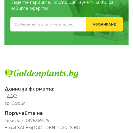
Бъдете първите, които ще научат какви са
новите оферти!
АБОНИРАНЕ
Данни за фирмата:
, ДДС:
гр. София
Поръчайте на
Телефон
0876369125
Email
SALES@GOLDENPLANTS.BG