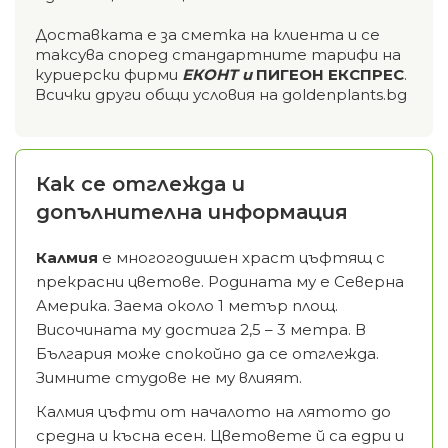
Доставката е за сметка на клиента и се
таксува според стандартните тарифи на
куриерски фирми
ЕКОНТ и
ПИГЕОН ЕКСПРЕС
.
Всички други общи условия на goldenplants.bg
Как се отглежда и
допълнителна информация
Калмия
е многогодишен храст цъфтящ с
прекрасни цветове.
Родината му е Северна
Америка.
Заема около 1 метър площ.
Височината му достига 2,5 – 3 метра. В
България може спокойно да се отглежда.
Зимните студове не му влияят.
Калмия цъфти от началото на лятото до
средна и късна есен. Цветовете й са едри и