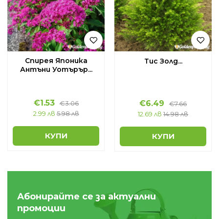
Спирея Японика
Тис Золд...
Антъни Уотърър...
€
1.53
€
6.49
€
3.06
€
7.66
2.99 лв
5.98 лв
12.69 лв
14.98 лв
КУПИ
КУПИ
Абонирайте се за актуални
промоции