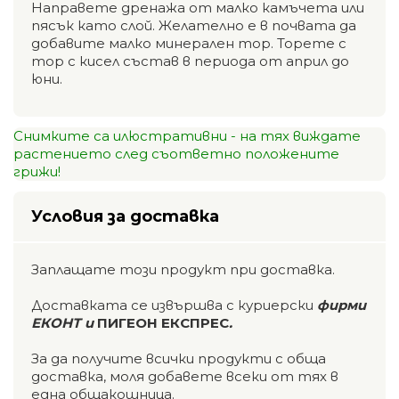
Направете дренажа от малко камъчета или
пясък като слой. Желателно е в почвата да
добавите малко минерален тор. Торете с
тор с кисел състав в периода от април до
юни.
Снимките са илюстративни - на тях виждате
растението след съответно положените
грижи!
Условия за доставка
Заплащате този продукт при доставка.
Доставката се извършва с куриерски
фирми
ЕКОНТ и
ПИГЕОН ЕКСПРЕС
.
За да получите всички продукти с обща
доставка, моля добавете всеки от тях в
една общакошница.