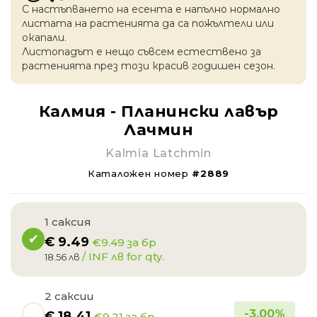
С настъпването на есентa е напълно нормално
листата на растенията да са пожълтели или
окапaли.
Листопадът е нещо съвсем естествено за
растенията през този красив годишен сезон.
Калмия - Планински лавър
Лачмин
Kalmia Latchmin
Каталожен номер
#2889
1 саксия
€
9.49
€9.49 за бр
/ INF лв for qty.
18.56 лв
2 саксии
-
3.00
%
€
18.41
€9.21 за бр