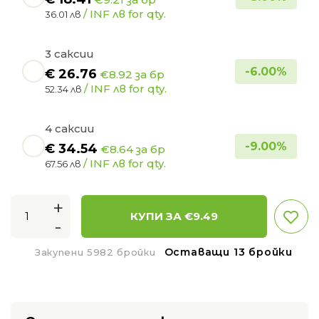
/ INF лв for qty.
36.01 лв
3 саксии
-
6.00
%
€
26.76
€8.92 за бр
/ INF лв for qty.
52.34 лв
4 саксии
-
9.00
%
€
34.54
€8.64 за бр
/ INF лв for qty.
67.56 лв
+
КУПИ ЗА €
9.49
-
Оставащи 13 бройки
Закупени 5982 бройки