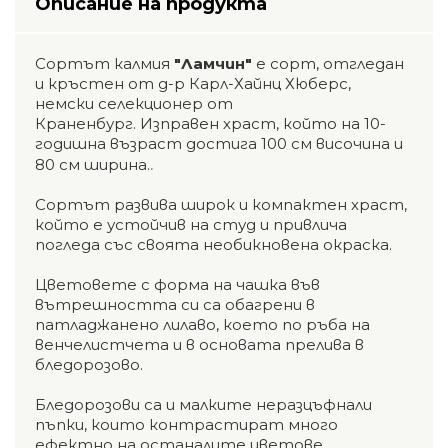
Описание на продукта
Сортът калмия
"Ламчин"
е сорт, отгледан
и кръстен от д-р Карл-Хайнц Хюберс,
немски селекционер от
Краненбург. Изправен храст, който на 10-
годишна възраст достига 100 см височина и
.
80 см ширина.
Сортът развива широк и компактен храст,
който е устойчив на студ и привлича
погледа със своята необикновена окраска.
Цветовете с форма на чашка във
вътрешността си са обагрени в
патладжанено лилаво, което по ръба на
венчелистчета и в основата прелива в
бледорозово.
Бледорозови са и малките неразцъфнали
пъпки, които контрастират много
ефектно на останалите цветове.