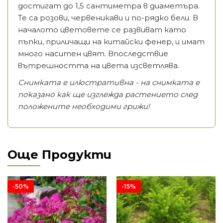
достигат до 1,5 сантиметра в диаметъра.
Те са розови, червеникави и по-рядко бели. В
началото цветовете се развиват като
пъпки, приличащи на китайски фенер, и имат
много наситен цвят. Впоследствие
вътрешността на цвета изсветлява.
Снимката е илюстративна - на снимката е
показано как ще изглежда растението след
положените необходими грижи!
Още Продукти
-50%
-15%