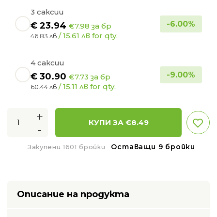
3 саксии
-
6.00
%
€
23.94
€7.98 за бр
/ 15.61 лв for qty.
46.83 лв
4 саксии
-
9.00
%
€
30.90
€7.73 за бр
/ 15.11 лв for qty.
60.44 лв
+
КУПИ ЗА €
8.49
-
Оставащи 9 бройки
Закупени 1601 бройки
Описание на продукта