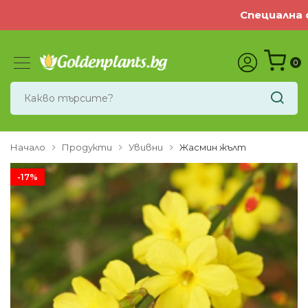
Специална оф
0
Начало
Продукти
Увивни
Жасмин жълт
-17%