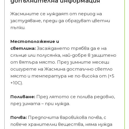
допълнителна информация
Жасмините се нуждаят от период на
застудяване, преди да образуват цветни
пъпки.
Местоположение и
светлина:
Засаждането трябва да е на
слънце или полусянка, най-добре в защитено
от вятъра място. През зимните месеци
осигурете на Жасмина достаъчно светло
място и температура не по-висока от (+5
+10С).
Поливане:
През лятото се полива редовно,
през зимата – при нужда.
Почва:
Предпочита варовикова почва, с
повече хранителни вещества, няма нужда