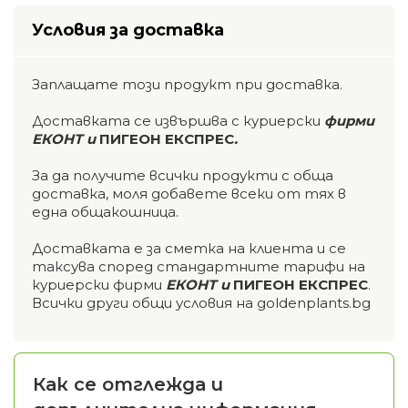
Условия за доставка
Заплащате този продукт при доставка.
Доставката се извършва с куриерски
фирми
ЕКОНТ и
ПИГЕОН ЕКСПРЕС
.
За да получите всички продукти с обща
доставка, моля добавете всеки от тях в
една общакошница.
Доставката е за сметка на клиента и се
таксува според стандартните тарифи на
куриерски фирми
ЕКОНТ и
ПИГЕОН ЕКСПРЕС
.
Всички други общи условия на goldenplants.bg
Как се отглежда и