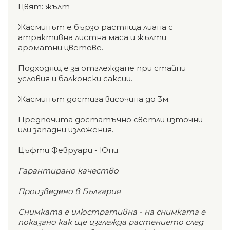
Цвят: жълт
Жасминът е бързо растяща лиана с
атрактивна листна маса и жълти
ароматни цветове.
Подходящ е за отглеждане при стайни
условия и балконски саксии.
Жасминът достига височина до 3м.
Предпочита достатъчно светли източни
или западни изложения.
Цъфти Февруари - Юни.
Гарантирано качество
Произведено в България
Снимката е илюстративна - на снимката е
показано как ще изглежда растението след