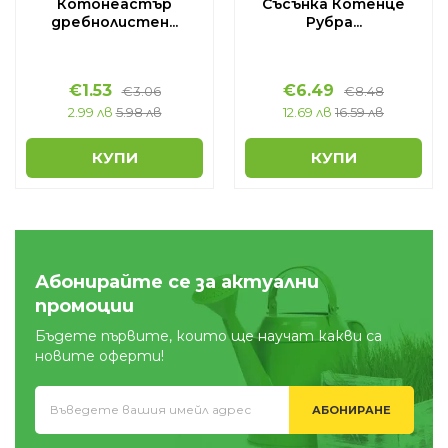
Котонеастър
Съсънка Котенце
дребнолистен...
Рубра...
€
1.53
€
6.49
€
3.06
€
8.48
2.99 лв
5.98 лв
12.69 лв
16.59 лв
КУПИ
КУПИ
Абонирайте се за актуални
промоции
Бъдете първите, които ще научат какви са
новите оферти!
АБОНИРАНЕ