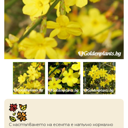
С настъпването на есентa е напълно нормално