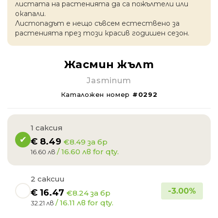
листата на растенията да са пожълтели или
окапaли.
Листопадът е нещо съвсем естествено за
растенията през този красив годишен сезон.
Жасмин жълт
Jasminum
Каталожен номер
#0292
1 саксия
€
8.49
€8.49 за бр
/ 16.60 лв for qty.
16.60 лв
2 саксии
-
3.00
%
€
16.47
€8.24 за бр
/ 16.11 лв for qty.
32.21 лв