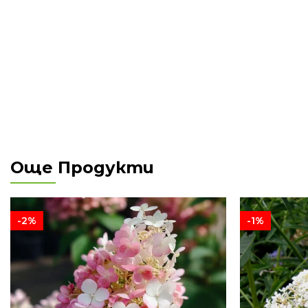
Още Продукти
-2%
-1%