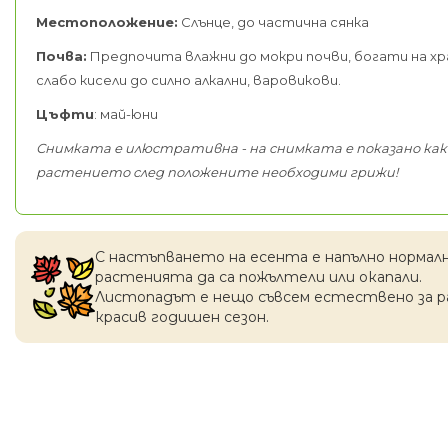
Местоположение:
Слънце, до частична сянка
Почва:
Предпочита влажни до мокри почви, богати на х
слабо кисели до силно алкални, варовикови.
Цъфти
: май-юни
Снимката е илюстративна - на снимката е показано как
растението след положените необходими грижи!
С настъпването на есентa е напълно нормал
растенията да са пожълтели или окапaли.
Листопадът е нещо съвсем естествено за 
красив годишен сезон.