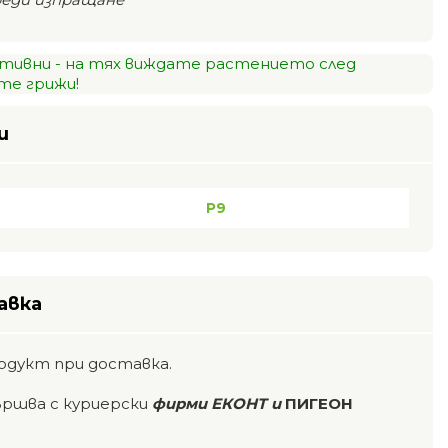
тивни - на тях виждате растението след
е грижи!
и
P9
авка
одукт при доставка.
ършва с куриерски
фирми ЕКОНТ и
ПИГЕОН