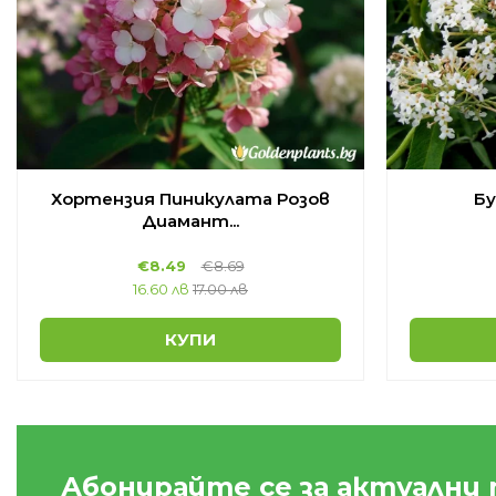
Хортензия Пиникулата Розов
Бу
Диамант...
€
8.49
€
8.69
16.60 лв
17.00 лв
КУПИ
Абонирайте се за актуални