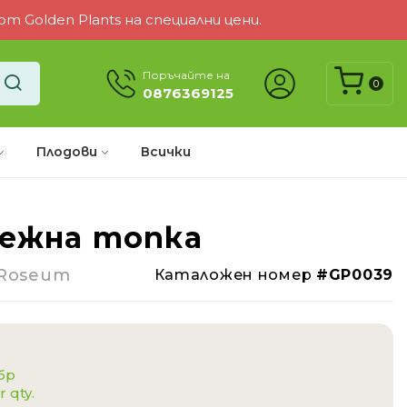
 Golden Plants на специални цени.
Поръчайте на
0
0876369125
Плодови
Всички
нежна топка
-9%
 Roseum
Каталожен номер
#GP0039
 бр
r qty.