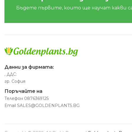
Бъдете първите, които ще научат какви с
Данни за фирмата:
, ДДС:
гр. София
Поръчайте на
Телефон
0876369125
Email
SALES@GOLDENPLANTS.BG