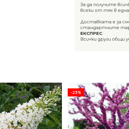
За да получите вси
всеки от тях в едн
Доставката е за см
стандартните тар
ЕКСПРЕС
.
Всички други общи у
-23%