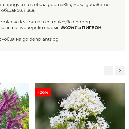
чки продукти с обща доставка, моля добавете
а общакошница.
етка на клиента и се таксува според
ифи на куриерски фирми
ЕКОНТ и
ПИГЕОН
словия на goldenplants.bg
-26%