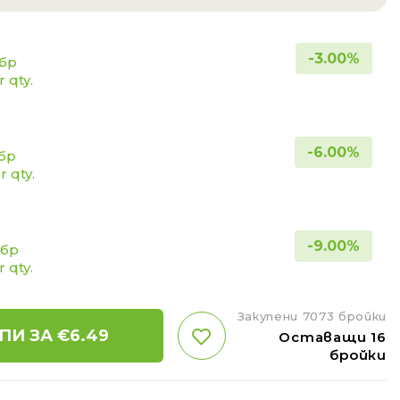
-
3.00
%
 бр
r qty.
-
6.00
%
 бр
or qty.
-
9.00
%
 бр
r qty.
Закупени 7073 бройки
ПИ ЗА €
6.49
Оставащи 16
бройки