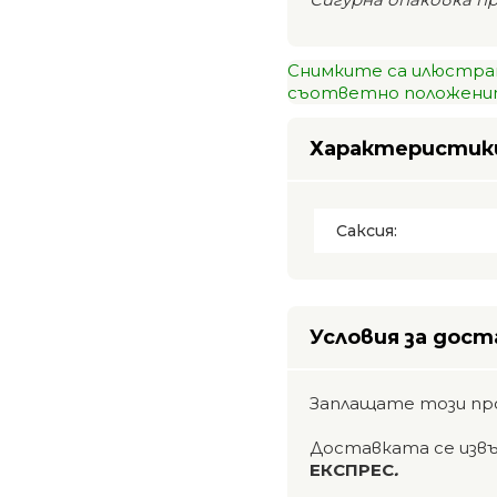
Снимките са илюстра
съответно положенит
Характеристик
Саксия:
Условия за дост
Заплащате този пр
Доставката се изв
ЕКСПРЕС
.