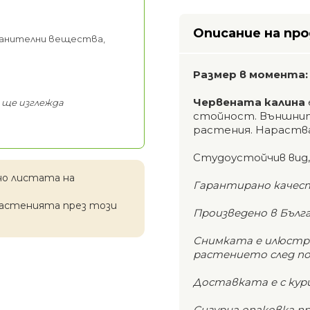
Описание на пр
ранителни вещества,
Размер в момента: 
Червената калина
 ще изглежда
стойност. Външнит
растения.
Нараства 
Студоустойчив вид,
но листата на
Гарантирано качес
растенията през този
Произведено в Бълг
Снимката е илюстра
растението след п
Доставката е с кури
Сигурна опаковка п