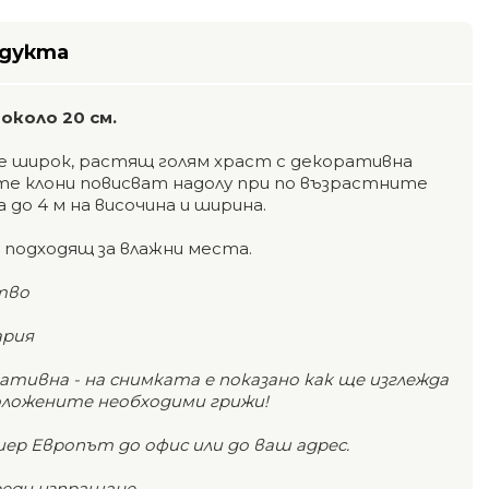
одукта
около 20 см.
е широк, растящ голям храст с декоративна
е клони повисват надолу при по възрастните
до 4 м на височина и ширина.
 подходящ за влажни места.
тво
ария
тивна - на снимката е показано как ще изглежда
оложените необходими грижи!
ер Европът до офис или до ваш адрес.
реди изпращане