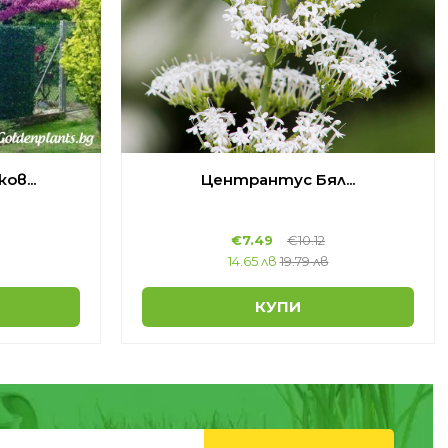
ов...
Центрантус Бял...
€
7.49
€
10.12
14.65 лв
19.79 лв
КУПИ