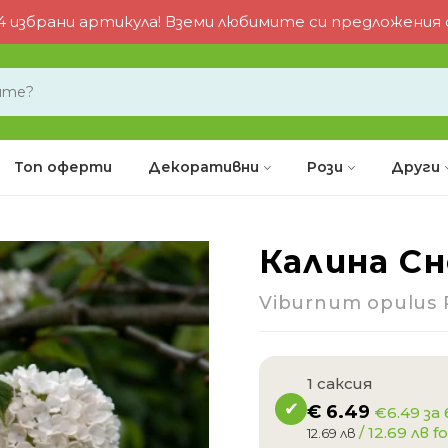
 избрани артикула! Вземи любимите си предложения от
Топ оферти
Декоративни
Рози
Други
Калина С
-9%
Viburnum opulus
1 саксия
€
6.49
€6.49 за
/ 12.69 лв fo
12.69 лв