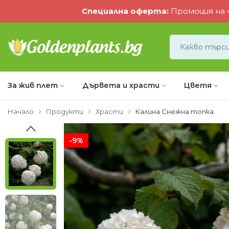
Специална оферта
:
Промоция на 4
За жив плет
Дървета и храсти
Цветя
Начало
Продукти
Храсти
Калина Снежна топка
-9%