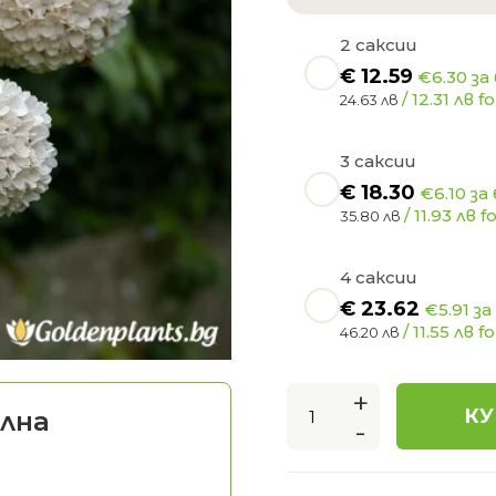
2 саксии
€
12.59
€6.30 за
/ 12.31 лв fo
24.63 лв
3 саксии
€
18.30
€6.10 за
/ 11.93 лв f
35.80 лв
4 саксии
€
23.62
€5.91 за
/ 11.55 лв fo
46.20 лв
+
КУ
лна
-