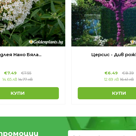
длея Нано Бяла...
Церсис - Див рожк
€
7.49
€
7.55
€
6.49
€
8.39
14.65 лв
14.77 лв
12.69 лв
16.41 лв
КУПИ
КУПИ
 промоции