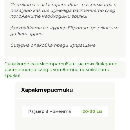
Снимката е илюстративна - на снимката е
показано как ще изглежда растението след
положените необходими грижи!
Доставката е с куриер Европът до офис или
до ваш адрес.
Сигурна опаковка преди изпращане
Снимките са илюстративни - на тях виждате
растението след съответно положените
грижи!
Характеристики
Размер в момента
20-30 см