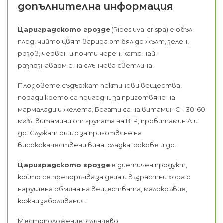
допълнителна информация
Цариградското грозде
(Ribes uva-crispa) е объл
плод, чийто цвят варира от бял до жълт, зелен,
розов, червен и почти черен, като най-
разпознаваем е на слънчева светлина.
Плодовете съдържат пектинови вещества,
поради което са пригодни за приготвяне на
мармалади и желета, Богати са на витамин С - 30-60
мг%, витамини от групата на В, Р, провитамин А и
др. Служат също за приготвяне на
висококачествени вина, сладка, сокове и др.
Цариградското грозде
е диетичен продукт,
който се препоръчва за деца и възрастни хора с
нарушена обмяна на веществата, малокръвие,
кожни заболявания.
Местоположение: слънчево