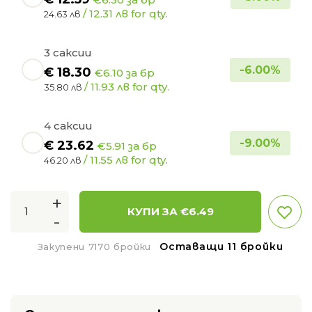
/ 12.31 лв for qty.
24.63 лв
3 саксии
-
6.00
%
€
18.30
€6.10 за бр
/ 11.93 лв for qty.
35.80 лв
4 саксии
-
9.00
%
€
23.62
€5.91 за бр
/ 11.55 лв for qty.
46.20 лв
+
КУПИ ЗА €
6.49
-
Оставащи 11 бройки
Закупени 7170 бройки