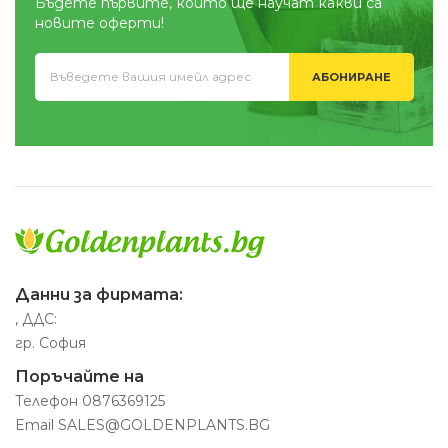
Бъдете първите, които ще научат какви са
новите оферти!
АБОНИРАНЕ
Данни за фирмата:
, ДДС:
гр. София
Поръчайте на
Телефон
0876369125
Email
SALES@GOLDENPLANTS.BG