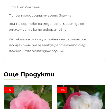
Поливка: Умерена
Почва: плодородна, умерено влажна
Всички сортове са медоносни, могат да се
отглеждат и като декоративни.
Снимката е илюстративна - на снимката е
показано как ще изглежда растението след
положените необходими грижи!
Още Продукти
-1%
-1%