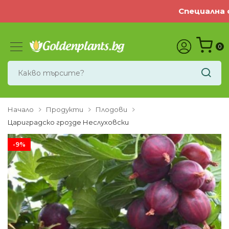
Специална оф
0
Начало
Продукти
Плодови
Цариградско грозде Неслуховски
-9%