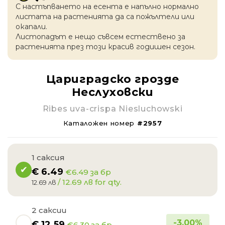
С настъпването на есентa е напълно нормално
листата на растенията да са пожълтели или
окапaли.
Листопадът е нещо съвсем естествено за
растенията през този красив годишен сезон.
Цариградско грозде
Неслуховски
Ribes uva-crispa Niesluchowski
Каталожен номер
#2957
1 саксия
€
6.49
€6.49 за бр
/ 12.69 лв for qty.
12.69 лв
2 саксии
-
3.00
%
€
12.59
€6.30 за бр