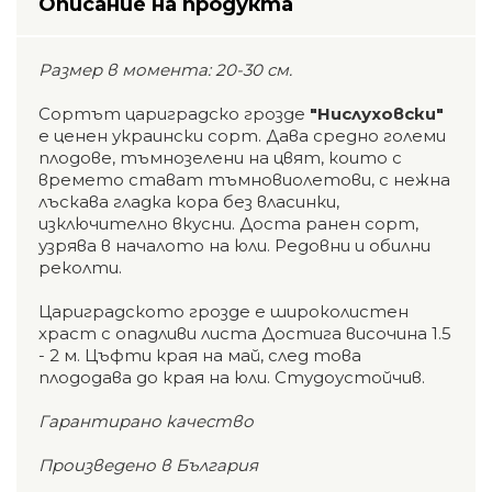
Описание на продукта
Размер в момента: 20-30 см.
Сортът цариградско грозде
"Нислуховски"
е ценен украински сорт. Дава средно големи
плодове, тъмнозелени на цвят, които с
времето стават тъмновиолетови, с нежна
лъскава гладка кора без власинки,
изключително вкусни. Доста ранен сорт,
узрява в началото на юли. Редовни и обилни
реколти.
Цариградското грозде е широколистен
храст с опадливи листа Достига височина 1.5
- 2 м. Цъфти края на май, след това
плододава до края на юли. Студоустойчив.
Гарантирано качество
Произведено в България