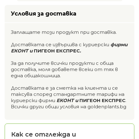
Условия за доставка
Заплащате този продукт при доставка.
Доставката се извършва с куриерски
фирми
ЕКОНТ и
ПИГЕОН ЕКСПРЕС
.
За да получите всички продукти с обща
доставка, моля добавете всеки от тях в
една общакошница.
Доставката е за сметка на клиента и се
таксува според стандартните тарифи на
куриерски фирми
ЕКОНТ и
ПИГЕОН ЕКСПРЕС
.
Всички други общи условия на goldenplants.bg
Как се отглежда и