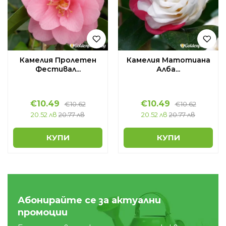
Камелия Пролетен
Камелия Матотиана
Фестивал...
Алба...
€
10.49
€
10.49
€
10.62
€
10.62
20.52 лв
20.77 лв
20.52 лв
20.77 лв
КУПИ
КУПИ
Абонирайте се за актуални
промоции