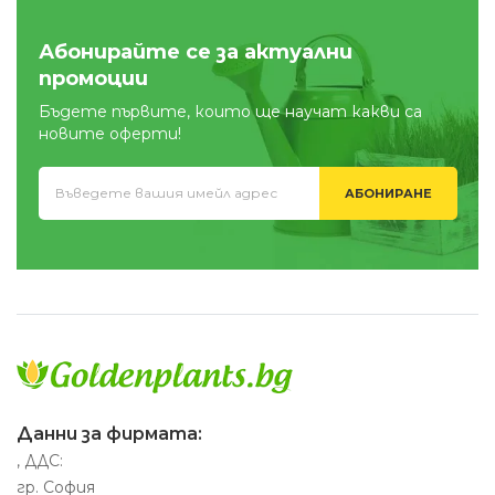
Абонирайте се за актуални
промоции
Бъдете първите, които ще научат какви са
новите оферти!
АБОНИРАНЕ
Данни за фирмата:
, ДДС:
гр. София