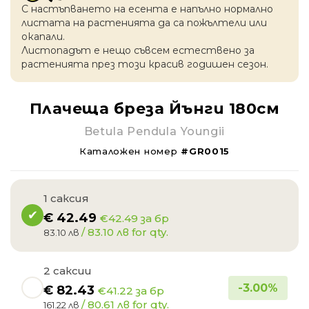
С настъпването на есентa е напълно нормално
листата на растенията да са пожълтели или
окапaли.
Листопадът е нещо съвсем естествено за
растенията през този красив годишен сезон.
Плачеща бреза Йънги 180см
Betula Pendula Youngii
Каталожен номер
#GR0015
1 саксия
€
42.49
€42.49 за бр
/ 83.10 лв for qty.
83.10 лв
2 саксии
-
3.00
%
€
82.43
€41.22 за бр
/ 80.61 лв for qty.
161.22 лв