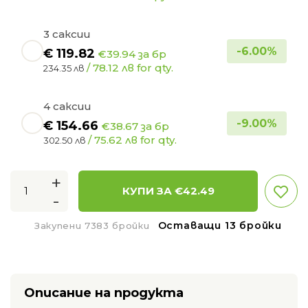
3 саксии
-
6.00
%
€
119.82
€39.94 за бр
/ 78.12 лв for qty.
234.35 лв
4 саксии
-
9.00
%
€
154.66
€38.67 за бр
/ 75.62 лв for qty.
302.50 лв
+
КУПИ ЗА €
42.49
-
Оставащи 13 бройки
Закупени 7383 бройки
Описание на продукта