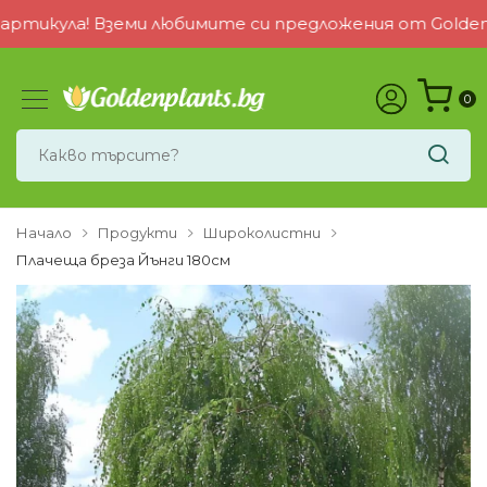
икула! Вземи любимите си предложения от Golden Plan
0
Начало
Продукти
Широколистни
Плачеща бреза Йънги 180см