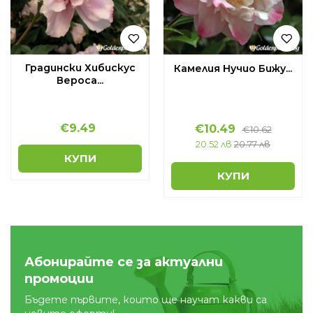
Градински Хибискус
Камелия Нучио Бижу...
Вероса...
€
9.49
€
10.49
€
10.62
20.52 лв
20.77 лв
КУПИ
КУПИ
Абонирайте се за актуални
промоции
Бъдете първите, които ще научат какви са