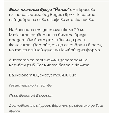
Бяла плачеща бреза "Йънги"
има красива
плачеща форма без водещ връх. Тя расте
най-добре на сиви и кафяви горски почви.
На височина тя достига около 20 м.
Мъжките съцветия на бялата бреза
представляваат дълги висящи реси,
женските цветове, също са събрани в реси,
но те са с яйцевидна или кълбовидна форма.
Листата са триъгълни, заострени, с
назъбен ръб. Есенната багра е жълта.
Бавнорастящ сухоустойчив вид.
Гарантирано качество
Произведено в България
Доставката е с куриер Европът до офис или до ваш
адрес.