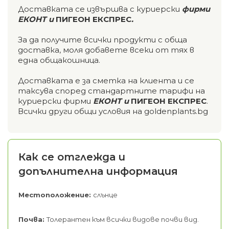
Доставката се извършва с куриерски
фирми
ЕКОНТ и
ПИГЕОН ЕКСПРЕС
.
За да получите всички продукти с обща
доставка, моля добавете всеки от тях в
една общакошница.
Доставката е за сметка на клиента и се
таксува според стандартните тарифи на
куриерски фирми
ЕКОНТ и
ПИГЕОН ЕКСПРЕС
.
Всички други общи условия на goldenplants.bg
Как се отглежда и
допълнителна информация
Местоположение:
слънце
Почва:
Толерантен към всички видове почви вид.