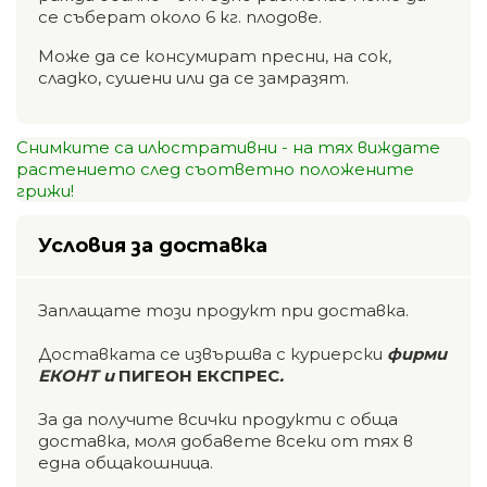
се съберат около 6 кг. плодове.
Може да се консумират пресни, на сок,
сладко, сушени или да се замразят.
Снимките са илюстративни - на тях виждате
растението след съответно положените
грижи!
Условия за доставка
Заплащате този продукт при доставка.
Доставката се извършва с куриерски
фирми
ЕКОНТ и
ПИГЕОН ЕКСПРЕС
.
За да получите всички продукти с обща
доставка, моля добавете всеки от тях в
една общакошница.