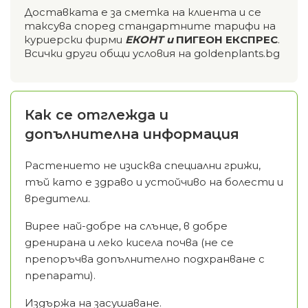
Доставката е за сметка на клиента и се
таксува според стандартните тарифи на
куриерски фирми
ЕКОНТ и
ПИГЕОН ЕКСПРЕС
.
Всички други общи условия на goldenplants.bg
Как се отглежда и
допълнителна информация
Растението не изисква специални грижи,
тъй като е здраво и устойчиво на болести и
вредители.
Вирее най-добре на слънце, в добре
дренирана и леко кисела почва (не се
препоръчва допълнително подхранване с
препарати).
Издържа на засушаване.