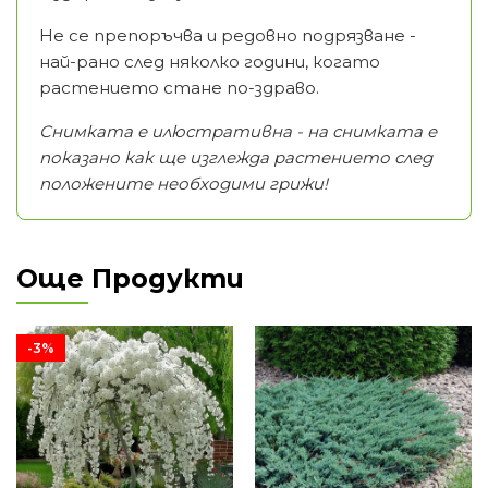
Не се препоръчва и редовно подрязване -
най-рано след няколко години, когато
растението стане по-здраво.
Снимката е илюстративна - на снимката е
показано как ще изглежда растението след
положените необходими грижи!
Още Продукти
-3%