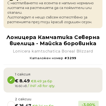
С настъпването на есентa е напълно нормално
листата на растенията да са пожълтели или
окапaли.
Листопадът е нещо съвсем естествено за
растенията през този красив годишен сезон.
Лоницера Камчатика Северна
виелица - Майска боровинка
Lonicera kamtschatica Boreal Blizzard
Каталожен номер
#3299
1 саксия
€
8.49
€8.49 за бр
/ INF лв for qty.
16.60 лв
2 саксии
-
3.00
%
€
16.47
€8.24 за бр