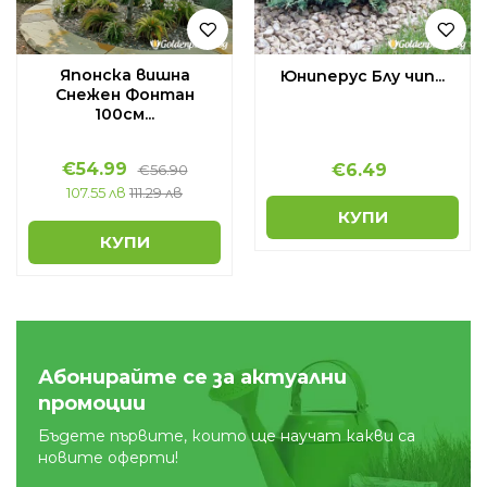
Японска вишна
Юниперус Блу чип...
Снежен Фонтан
100см...
€
54.99
€
6.49
€
56.90
107.55 лв
111.29 лв
КУПИ
КУПИ
Абонирайте се за актуални
промоции
Бъдете първите, които ще научат какви са
новите оферти!