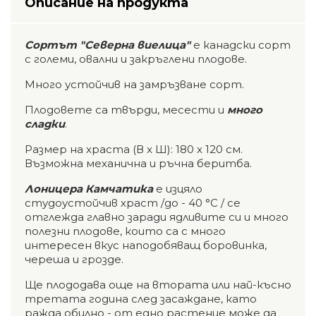
Описание на продукта
Сортът "Северна виелица"
е канадски сорт
с големи, овални и закръглени плодове.
Много устойчив на замръзване сорт.
Плодовете са твърди, месести и
много
сладки
.
Размер на храста (В x Ш): 180 x 120 см.
Възможна механична и ръчна беритба.
Лоницера Камчатика
е изцяло
студоустойчив храст /до - 40 °C / се
отглежда главно заради ядливите си и много
полезни плодове, които са с много
интересен вкус наподобяващ боровинка,
череша и грозде.
Ще плододава още на втората или най-късно
третата година след засаждане, като
ражда обилно - от едно растение може да