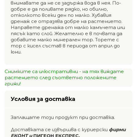
внимавате да не се задържа вода в нея. По-
добре е да поливате рядко, но обилно,
отколкото всеки ден по малко. Хубавия
дренаж се отразява добре на растението.
Направете дренажа от малко камъчета или
пясък като слой. Желателно е в почвата да
добавите малко минерален тор. Торете с
тор с кисел състав в периода от април до
юни.
Снимките са илюстративни - на тях виждате
растението след съответно положените
грижи!
Условия за доставка
Заплащате този продукт при доставка.
Доставката се извършва с куриерски
фирми
ЕКОНТ и
ПИГЕОН ЕКСПРЕС
.