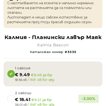
С настъпването на есентa е напълно нормално
листата на растенията да са пожълтели или
окапaли.
Листопадът е нещо съвсем естествено за
растенията през този красив годишен сезон.
Калмия - Планински лавър Маяк
Kalmia Beacon
Каталожен номер
#3335
1 саксия
€
9.49
€9.49 за бр
/ INF лв for qty.
18.56 лв
2 саксии
-
3.00
%
€
18.41
€9.21 за бр
/ INF лв for qty.
36.01 лв