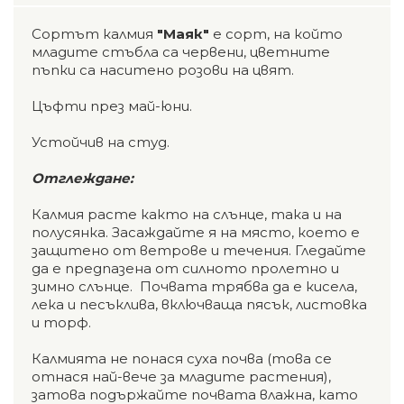
Сортът калмия
"Маяк"
е сорт, на който
младите стъбла са червени, цветните
пъпки са наситено розови на цвят.
Цъфти през май-юни.
Устойчив на студ.
Отглеждане:
Калмия расте както на слънце, така и на
полусянка. Засаждайте я на място, което е
защитено от ветрове и течения. Гледайте
да е предпазена от силното пролетно и
зимно слънце. Почвата трябва да е кисела,
лека и песъклива, включваща пясък, листовка
и торф.
Калмията не понася суха почва (това се
отнася най-вече за младите растения),
затова подържайте почвата влажна, като