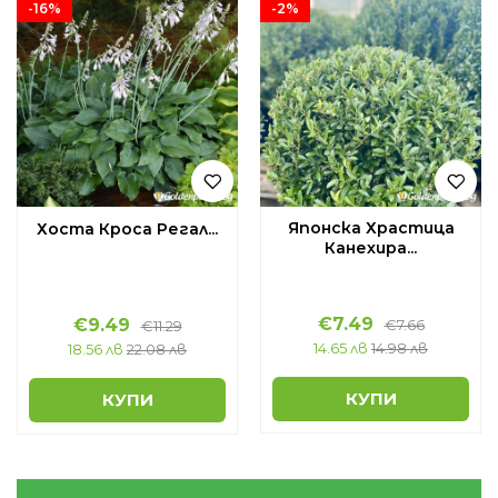
-16%
-2%
Японска Храстица
Хоста Кроса Регал...
Канехира...
€
7.49
€
9.49
€
7.66
€
11.29
14.65 лв
14.98 лв
18.56 лв
22.08 лв
КУПИ
КУПИ