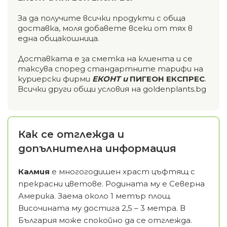
За да получите всички продукти с обща
доставка, моля добавете всеки от тях в
една общакошница.
Доставката е за сметка на клиента и се
таксува според стандартните тарифи на
куриерски фирми
ЕКОНТ и
ПИГЕОН ЕКСПРЕС
.
Всички други общи условия на goldenplants.bg
Как се отглежда и
допълнителна информация
Калмия
е многогодишен храст цъфтящ с
прекрасни цветове.
Родината му е Северна
Америка.
Заема около 1 метър площ.
Височината му достига 2,5 – 3 метра. В
България може спокойно да се отглежда.