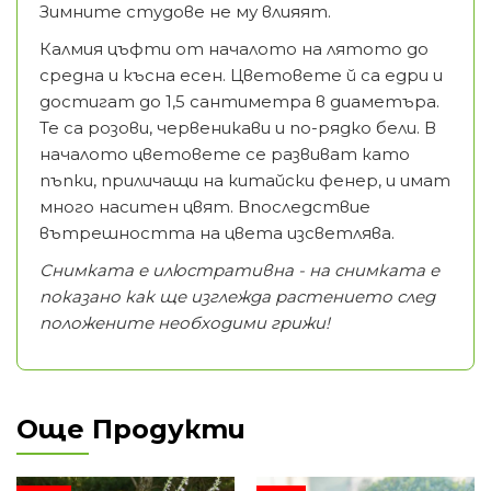
Зимните студове не му влияят.
Калмия цъфти от началото на лятото до
средна и късна есен. Цветовете й са едри и
достигат до 1,5 сантиметра в диаметъра.
Те са розови, червеникави и по-рядко бели. В
началото цветовете се развиват като
пъпки, приличащи на китайски фенер, и имат
много наситен цвят. Впоследствие
вътрешността на цвета изсветлява.
Снимката е илюстративна - на снимката е
показано как ще изглежда растението след
положените необходими грижи!
Още Продукти