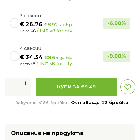
3 саксии
-
6.00
%
€
26.76
€8.92 за бр
/ INF лв for qty.
52.34 лв
4 саксии
-
9.00
%
€
34.54
€8.64 за бр
/ INF лв for qty.
67.56 лв
+
КУПИ ЗА €
9.49
-
Оставащи 22 бройки
Закупени 4166 бройки
Описание на продукта