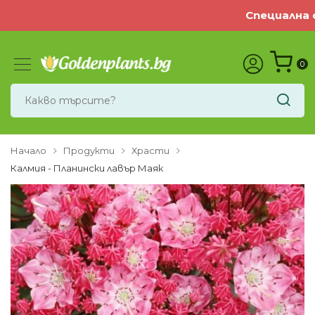
Специална оф
0
Начало
Продукти
Храсти
Калмия - Планински лавър Маяк