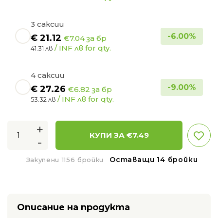
3 саксии
-
6.00
%
€
21.12
€7.04 за бр
/ INF лв for qty.
41.31 лв
4 саксии
-
9.00
%
€
27.26
€6.82 за бр
/ INF лв for qty.
53.32 лв
+
КУПИ ЗА €
7.49
-
Оставащи 14 бройки
Закупени 1156 бройки
Описание на продукта