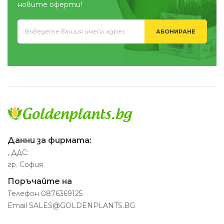
новите оферти!
АБОНИРАНЕ
Данни за фирмата:
, ДДС:
гр. София
Поръчайте на
Телефон
0876369125
Email
SALES@GOLDENPLANTS.BG