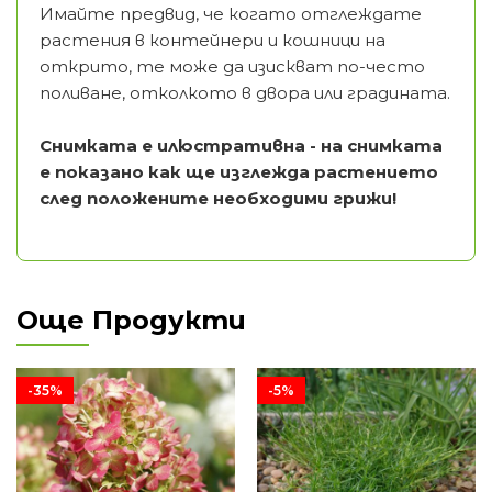
Имайте предвид, че когато отглеждате
растения в контейнери и кошници на
открито, те може да изискват по-често
поливане, отколкото в двора или градината.
Снимката е илюстративна - на снимката
е показано как ще изглежда растението
след положените необходими грижи!
Още Продукти
-35%
-5%