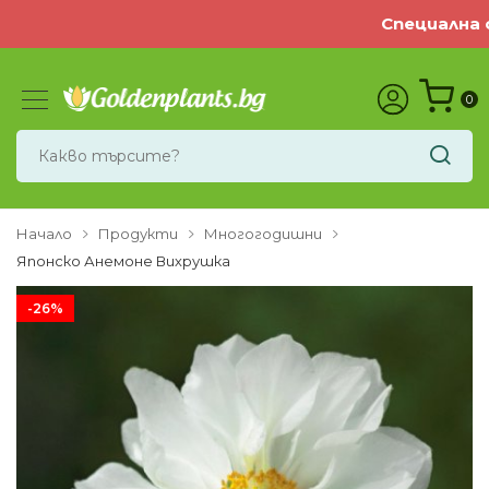
Специална о
0
Начало
Продукти
Многогодишни
Японско Анемоне Вихрушка
-26%