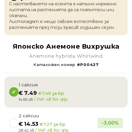
С настъпването на есентa е напълно нормално
листата на растенията да са пожълтели или
окапaли.
Листопадът е нещо съвсем естествено за
растенията през този красив годишен сезон.
Японско Анемоне Вихрушка
Anemone hybrida Whirlwind
Каталожен номер
#P00427
1 саксия
€
7.49
€7.49 за бр
/ INF лв for qty.
14.65 лв
2 саксии
-
3.00
%
€
14.53
€7.27 за бр
/ INF лв for qty.
28.42 лв