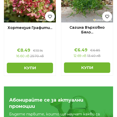
Сагина Върховно
Хортензия Графити...
Бяло...
€
6.49
€
8.49
€
6.85
€
13.14
12.69 лв
13.40 лв
16.60 лв
25.70 лв
КУПИ
КУПИ
Абонирайте се за актуални
промоции
Бъдете първите, които ще научат какви са