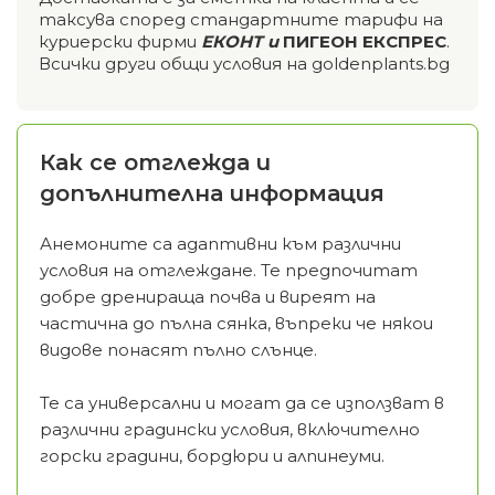
таксува според стандартните тарифи на
куриерски фирми
ЕКОНТ и
ПИГЕОН ЕКСПРЕС
.
Всички други общи условия на goldenplants.bg
Как се отглежда и
допълнителна информация
Анемоните са адаптивни към различни
условия на отглеждане. Те предпочитат
добре дренираща почва и виреят на
частична до пълна сянка, въпреки че някои
видове понасят пълно слънце.
Те са универсални и могат да се използват в
различни градински условия, включително
горски градини, бордюри и алпинеуми.