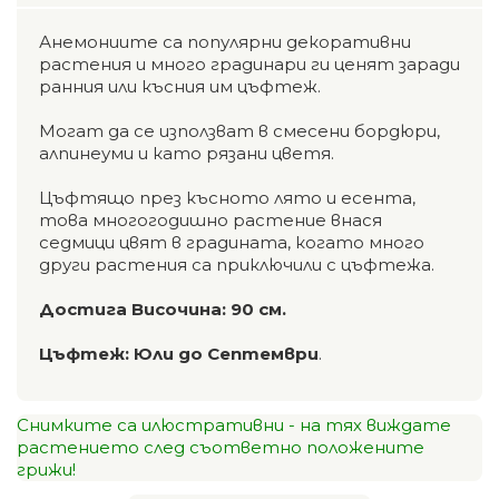
Анемониите са популярни декоративни
растения и много градинари ги ценят заради
ранния или късния им цъфтеж.
Могат да се използват в смесени бордюри,
алпинеуми и като рязани цветя.
Цъфтящо през късното лято и есента,
това многогодишно растение внася
седмици цвят в градината, когато много
други растения са приключили с цъфтежа.
Достига Височина: 90 см.
Цъфтеж: Юли до Септември
.
Снимките са илюстративни - на тях виждате
растението след съответно положените
грижи!