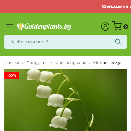
Специална оф
0
Начало
Продукти
Многогодишни
Момина сълза
-55%