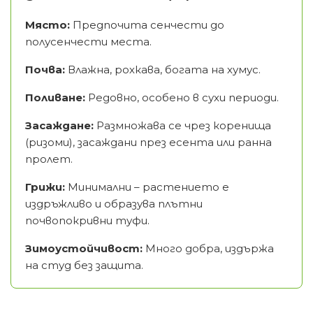
Място:
Предпочита сенчести до
полусенчести места.
Почва:
Влажна, рохкава, богата на хумус.
Поливане:
Редовно, особено в сухи периоди.
Засаждане:
Размножава се чрез коренища
(ризоми), засаждани през есента или ранна
пролет.
Грижи:
Минимални – растението е
издръжливо и образува плътни
почвопокривни туфи.
Зимоустойчивост:
Много добра, издържа
на студ без защита.