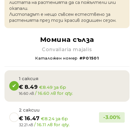
листата на растенията да са пожълтели или
окапaли.
Листопадът е нещо съвсем естествено за
растенията през този красив годишен сезон.
Момина сълза
Convallaria majalis
Каталожен номер
#P01501
1 саксия
€
8.49
€8.49 за бр
/ 16.60 лв for qty.
16.60 лв
2 саксии
-
3.00
%
€
16.47
€8.24 за бр
/ 16.11 лв for qty.
32.21 лв