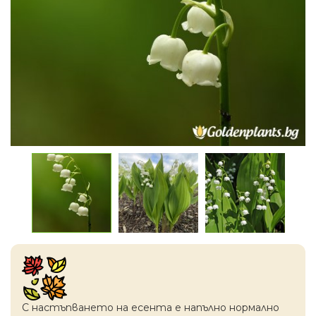
С настъпването на есентa е напълно нормално