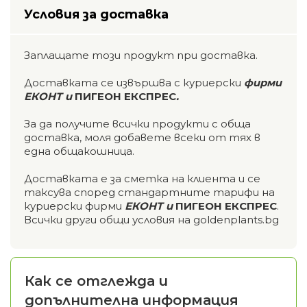
Условия за доставка
Заплащате този продукт при доставка.
Доставката се извършва с куриерски
фирми
ЕКОНТ и
ПИГЕОН ЕКСПРЕС
.
За да получите всички продукти с обща
доставка, моля добавете всеки от тях в
една общакошница.
Доставката е за сметка на клиента и се
таксува според стандартните тарифи на
куриерски фирми
ЕКОНТ и
ПИГЕОН ЕКСПРЕС
.
Всички други общи условия на goldenplants.bg
Как се отглежда и
допълнителна информация