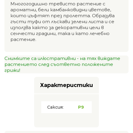
Многогодишно тревисто растение с
ароматни, бели камбанковидни цветове,
които цъфтят през пролетта. Образува
гъсти туфи от лъскави зелени листа и се
използва както за декоративни цели в
сенчести градини, така и като лечебно
растение.
Снимките са илюстративни - на тях виждате
растението след съответно положените
грижи!
Характеристики
Саксия:
P9