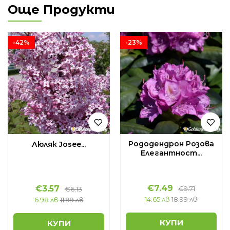
Още Продукти
-42%
-23%
Рододендрон Розова
Люляк Josee...
Елегантност...
€
7.49
€
3.57
€
9.71
€
6.13
14.65 лв
18.99 лв
6.98 лв
11.99 лв
КУПИ
КУПИ