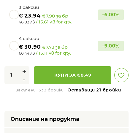
3 саксии
-
6.00
%
€
23.94
€7.98 за бр
/ 15.61 лв for qty.
46.83 лв
4 саксии
-
9.00
%
€
30.90
€7.73 за бр
/ 15.11 лв for qty.
60.44 лв
+
КУПИ ЗА €
8.49
-
Оставащи 21 бройки
Закупени 1533 бройки
Описание на продукта