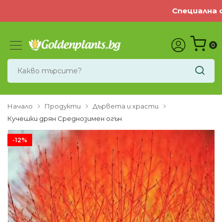
Специална о
0
Начало
Продукти
Дървета и храсти
Кучешки дрян Среднозимен огън
-12%