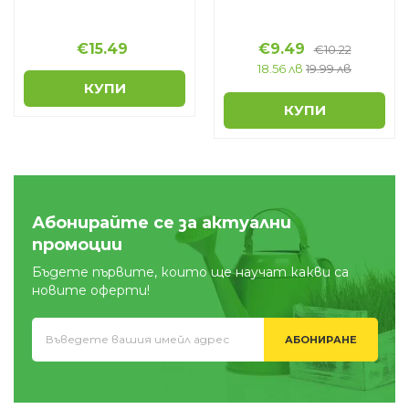
€
15.49
€
9.49
€
10.22
18.56 лв
19.99 лв
КУПИ
КУПИ
Абонирайте се за актуални
промоции
Бъдете първите, които ще научат какви са
новите оферти!
АБОНИРАНЕ