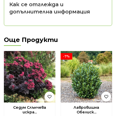
Как се отглежда и
допълнителна информация
Още Продукти
-7%
Седум Слънчева
Лавровишна
искра...
Обелиск...