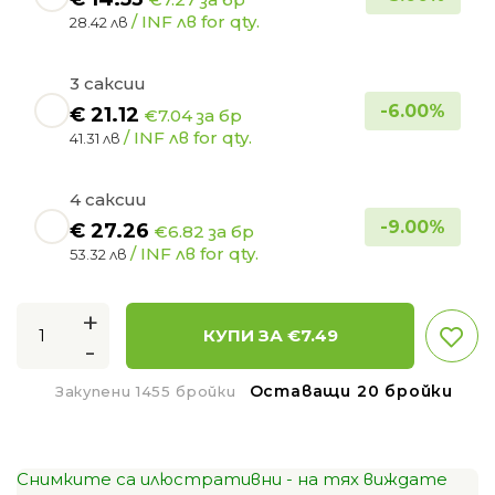
/ INF лв for qty.
28.42 лв
3 саксии
-
6.00
%
€
21.12
€7.04 за бр
/ INF лв for qty.
41.31 лв
4 саксии
-
9.00
%
€
27.26
€6.82 за бр
/ INF лв for qty.
53.32 лв
+
КУПИ ЗА €
7.49
-
Оставащи 20 бройки
Закупени 1455 бройки
Снимките са илюстративни - на тях виждате