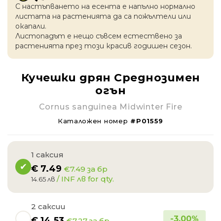
С настъпването на есентa е напълно нормално
листата на растенията да са пожълтели или
окапaли.
Листопадът е нещо съвсем естествено за
растенията през този красив годишен сезон.
Кучешки дрян Среднозимен
огън
Cornus sanguinea Midwinter Fire
Каталожен номер
#P01559
1 саксия
€
7.49
€7.49 за бр
/ INF лв for qty.
14.65 лв
2 саксии
-
3.00
%
€
14.53
€7.27 за бр