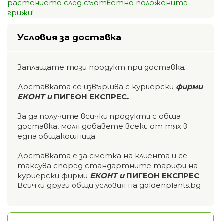
растението след съответно положените
грижи!
Условия за доставка
Заплащате този продукт при доставка.
Доставката се извършва с куриерски
фирми
ЕКОНТ и
ПИГЕОН ЕКСПРЕС
.
За да получите всички продукти с обща
доставка, моля добавете всеки от тях в
една общакошница.
Доставката е за сметка на клиента и се
таксува според стандартните тарифи на
куриерски фирми
ЕКОНТ и
ПИГЕОН ЕКСПРЕС
.
Всички други общи условия на goldenplants.bg