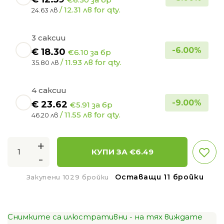
/ 12.31 лв for qty.
24.63 лв
3 саксии
-
6.00
%
€
18.30
€6.10 за бр
/ 11.93 лв for qty.
35.80 лв
4 саксии
-
9.00
%
€
23.62
€5.91 за бр
/ 11.55 лв for qty.
46.20 лв
+
КУПИ ЗА €
6.49
-
Оставащи 11 бройки
Закупени 1029 бройки
Снимките са илюстративни - на тях виждате