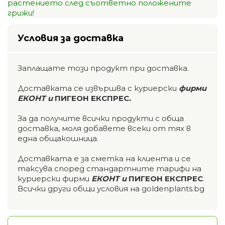
растението след съответно положените
грижи!
Условия за доставка
Заплащате този продукт при доставка.
Доставката се извършва с куриерски
фирми
ЕКОНТ и
ПИГЕОН ЕКСПРЕС
.
За да получите всички продукти с обща
доставка, моля добавете всеки от тях в
една общакошница.
Доставката е за сметка на клиента и се
таксува според стандартните тарифи на
куриерски фирми
ЕКОНТ и
ПИГЕОН ЕКСПРЕС
.
Всички други общи условия на goldenplants.bg