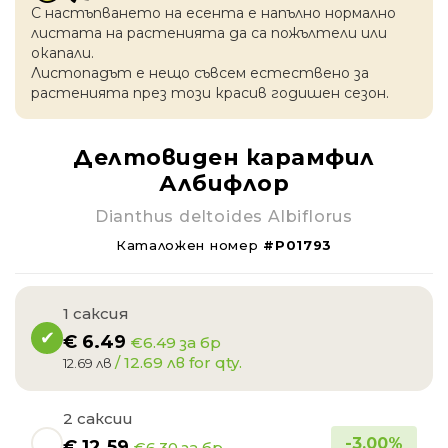
С настъпването на есентa е напълно нормално
листата на растенията да са пожълтели или
окапaли.
Листопадът е нещо съвсем естествено за
растенията през този красив годишен сезон.
Делтовиден карамфил
Албифлор
Dianthus deltoides Albiflorus
Каталожен номер
#P01793
1 саксия
€
6.49
€6.49 за бр
/ 12.69 лв for qty.
12.69 лв
2 саксии
-
3.00
%
€
12.59
€6.30 за бр