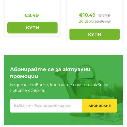
€
10.49
€
8.49
€
12.78
20.52 лв
25.00 лв
КУПИ
КУПИ
Абонирайте се за актуални
промоции
Бъдете първите, които ще научат какви са
новите оферти!
АБОНИРАНЕ