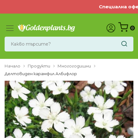
Специална офер
0
Начало
Продукти
Многогодишни
Делтовиден карамфил Албифлор