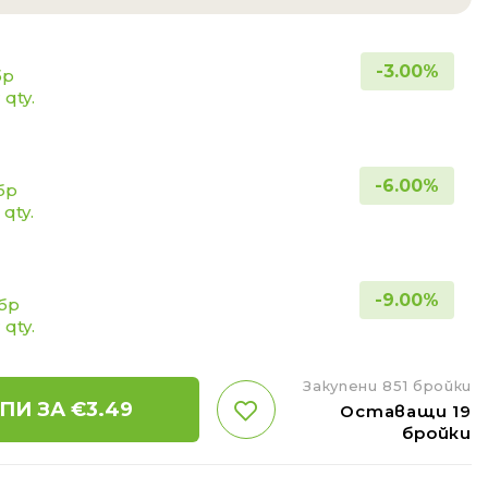
-
3.00
%
бр
 qty.
-
6.00
%
бр
 qty.
-
9.00
%
 бр
 qty.
Закупени 851 бройки
ПИ ЗА €
3.49
Оставащи 19
бройки