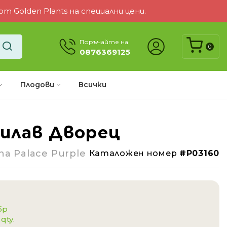
 Golden Plants на специални цени.
Поръчайте на
0
0876369125
Плодови
Всички
Лилав Дворец
-32%
ha Palace Purple
Каталожен номер
#P03160
бр
 qty.