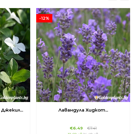
-12%
Джекил...
Лавандула Хидкот...
€
6.49
€
7.41