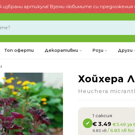
 избрани артикула! Вземи любимите си предложения от
Топ оферти
Декоративни
Рози
Други
ц
Хойхера 
-32%
Heuchera micrant
1 саксия
€
3.49
€3.49 за 
/ 6.83 лв for
6.83 лв