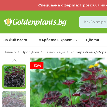
Специална оферта
:
Промоция на 4
За жив плет
Дървета и храсти
Цветя
Начало
Продукти
За алпинеум
Хойхера Лилав Дворе
-32%