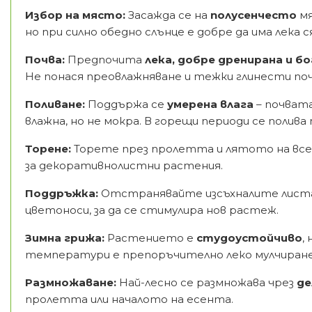
Избор на място:
Засажда се на
полусенчесто
мя
но при силно обедно слънце е добре да има лека с
Почва:
Предпочита
лека, добре дренирана и бо
Не понася преовлажняване и тежки глинести поч
Поливане:
Поддържа се
умерена влага
– почвата
влажна, но не мокра. В горещи периоди се полива
Торене:
Торете през пролетта и лятото на вс
за декоративнолистни растения.
Поддръжка:
Отстранявайте изсъхналите лист
цветоноси, за да се стимулира нов растеж.
Зимна грижа:
Растението е
студоустойчиво
,
температури е препоръчително леко мулчиране
Размножаване:
Най-лесно се размножава чрез
де
пролетта или началото на есента.