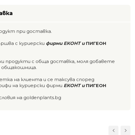
авка
одукт при доставка.
ършва с куриерски
фирми ЕКОНТ и
ПИГЕОН
чки продукти с обща доставка, моля добавете
а общакошница.
етка на клиента и се таксува според
ифи на куриерски фирми
ЕКОНТ и
ПИГЕОН
словия на goldenplants.bg