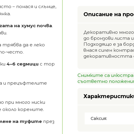
сто – понася и слънце,
янка.
Описание на пр
гата на хумус почва
.
Декоративно много
ви.
до бронзови листа 
Подходящо е за борд
 трябва да е леко
внася силен контра
 по-често.
декоративността си
еки
4–6 седмици
с тор
Снимките са илюстра
съответно положенит
а и прецъфтелите
Характеристик
 но при много ниски
 около корените.
Саксия:
лене на туфите
през