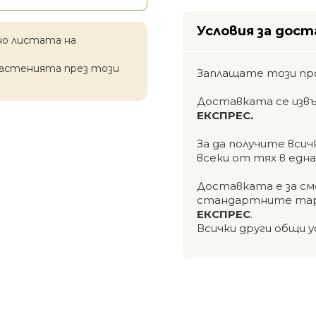
Условия за дост
но листата на
растенията през този
Заплащате този пр
Доставката се изв
ЕКСПРЕС
.
За да получите вси
всеки от тях в едн
Доставката е за см
стандартните тар
ЕКСПРЕС
.
Всички други общи у