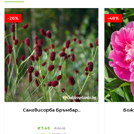
-26%
-48%
Сангвисорба Бръмбар...
Божу
€
7.49
€
10.12