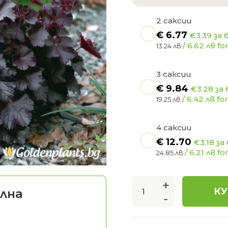
2 саксии
€
6.77
€3.39 за 
/ 6.62 лв for
13.24 лв
3 саксии
€
9.84
€3.28 за 
/ 6.42 лв for
19.25 лв
4 саксии
€
12.70
€3.18 за
/ 6.21 лв for
24.85 лв
+
КУ
лна
-