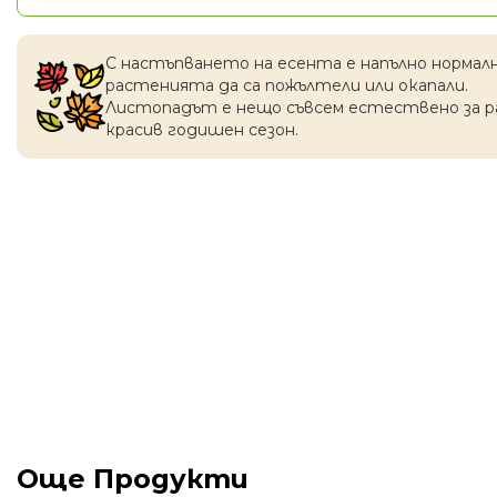
С настъпването на есентa е напълно нормал
растенията да са пожълтели или окапaли.
Листопадът е нещо съвсем естествено за 
красив годишен сезон.
Още Продукти