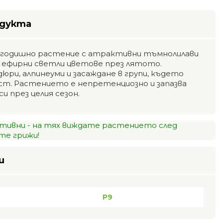
одукта
годишно растение с атрактивни тъмнолилави
и ефирни светли цветове през лятото.
юри, алпинеуми и засаждане в групи, където
ст. Растението е непретенциозно и запазва
 през целия сезон.
тивни - на тях виждате растението след
е грижи!
и
P9