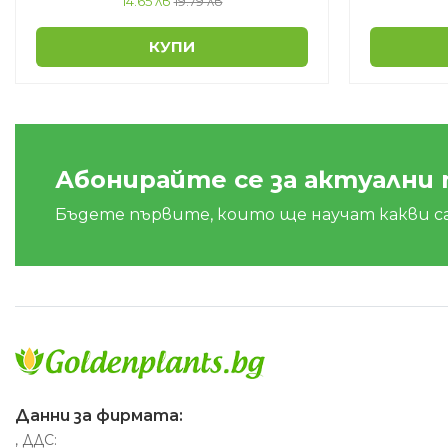
14.65 лв
19.79 лв
КУПИ
Абонирайте се за актуални
Бъдете първите, които ще научат какви с
Данни за фирмата:
, ДДС: