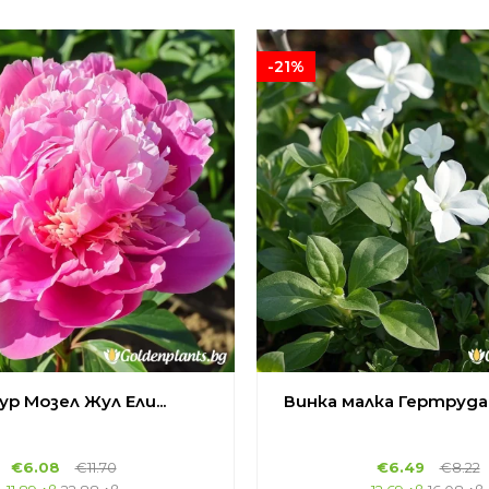
-21%
р Мозел Жул Ели...
Винка малка Гертруда 
€
6.08
€
11.70
€
6.49
€
8.22