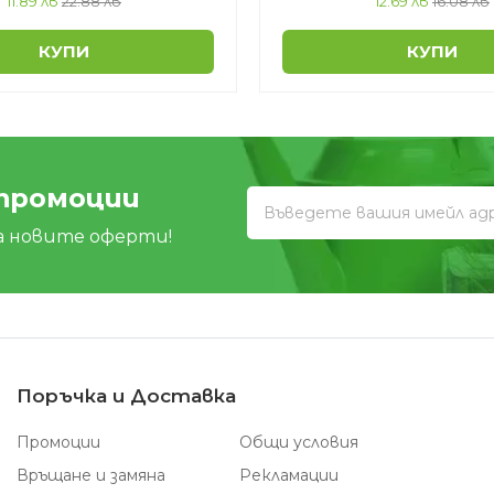
11.89 лв
22.88 лв
12.69 лв
16.08 лв
КУПИ
КУПИ
 промоции
а новите оферти!
Поръчка и Доставка
Промоции
Общи условия
Връщане и замяна
Рекламации