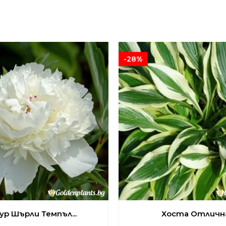
-28%
р Шърли Темпъл...
Хоста Отлична.