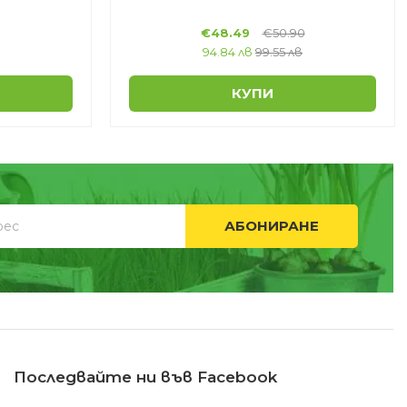
€
48.49
€
50.90
94.84 лв
99.55 лв
КУПИ
АБОНИРАНЕ
Последвайте ни във Facebook