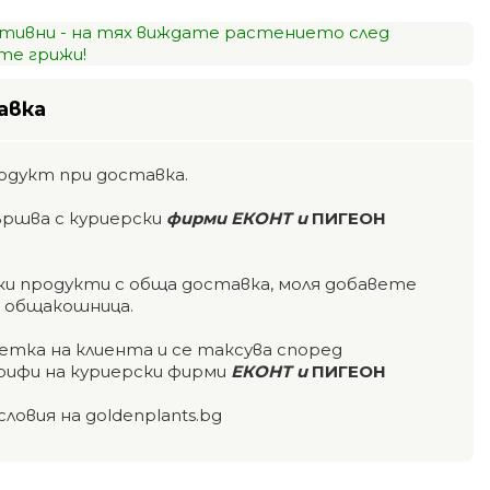
тивни - на тях виждате растението след
е грижи!
авка
одукт при доставка.
ършва с куриерски
фирми ЕКОНТ и
ПИГЕОН
чки продукти с обща доставка, моля добавете
а общакошница.
етка на клиента и се таксува според
ифи на куриерски фирми
ЕКОНТ и
ПИГЕОН
словия на goldenplants.bg