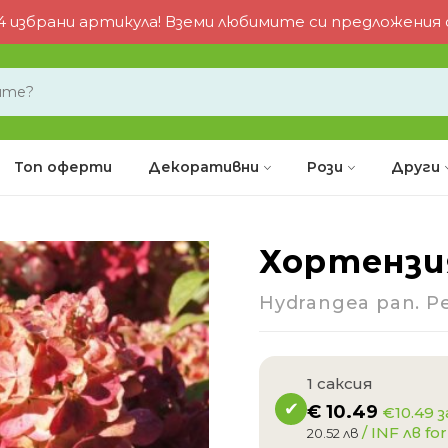
 избрани артикула! Вземи любимите си предложения от
Топ оферти
Декоративни
Рози
Други
Хортензи
-18%
Hydrangea pan. Pe
1 саксия
€
10.49
€10.49 з
/ INF лв for
20.52 лв