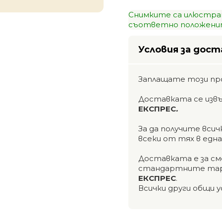
Снимките са илюстра
съответно положенит
Условия за дост
Заплащате този пр
Доставката се изв
ЕКСПРЕС
.
За да получите вси
всеки от тях в едн
Доставката е за см
стандартните тар
ЕКСПРЕС
.
Всички други общи у