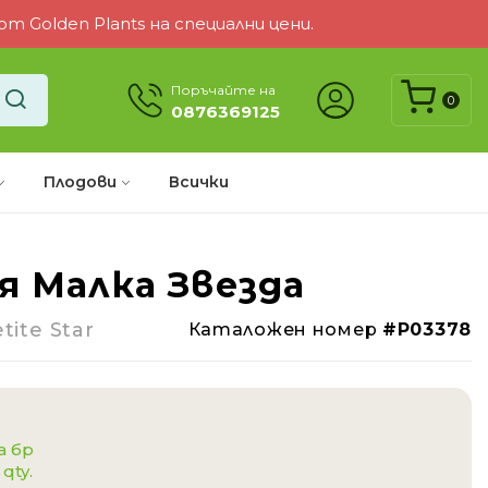
 Golden Plants на специални цени.
Поръчайте на
0
0876369125
Плодови
Всички
я Малка Звезда
-18%
tite Star
Каталожен номер
#P03378
а бр
 qty.