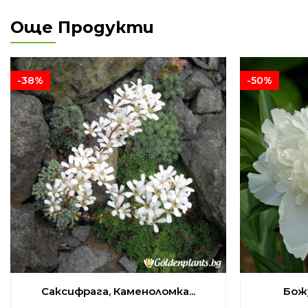
Още Продукти
-38%
-50%
Саксифрага, Каменоломка...
Божу