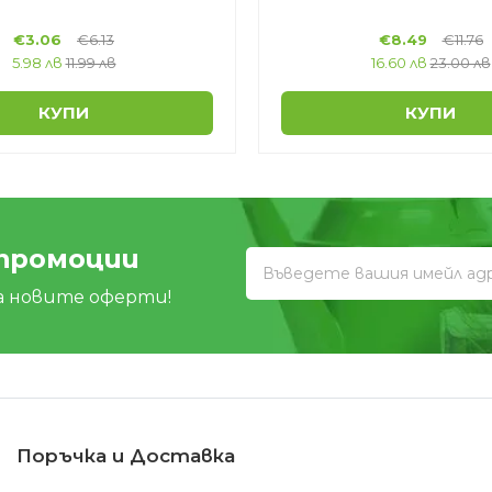
€
3.06
€
6.13
€
8.49
€
11.76
5.98 лв
11.99 лв
16.60 лв
23.00 лв
КУПИ
КУПИ
 промоции
а новите оферти!
Поръчка и Доставка