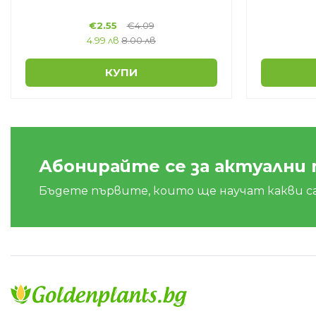
€
2.55
€
4.09
4.99 лв
8.00 лв
КУПИ
Абонирайте се за актуални
Бъдете първите, които ще научат какви с