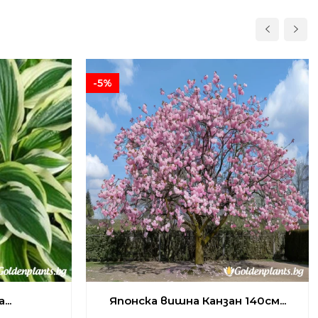
-5%
..
Японска вишна Канзан 140см...