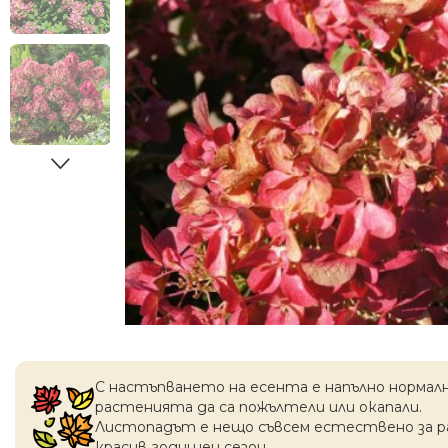
С настъпването на есентa е напълно нормал
растенията да са пожълтели или окапaли.
Листопадът е нещо съвсем естествено за 
красив годишен сезон.