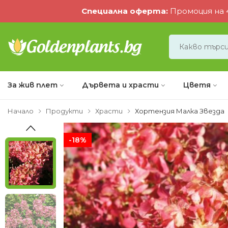
Специална оферта
:
Промоция на 4
За жив плет
Дървета и храсти
Цветя
Начало
Продукти
Храсти
Хортензия Малка Звезда
-18%