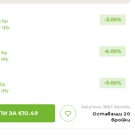
-
3.00
%
а бр
 qty.
-
6.00
%
а бр
 qty.
-
9.00
%
 бр
 qty.
Закупени 1883 бройки
ПИ ЗА €
10.49
Оставащи 20
бройки