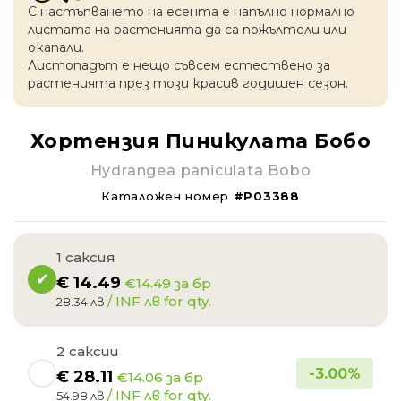
С настъпването на есентa е напълно нормално
листата на растенията да са пожълтели или
окапaли.
Листопадът е нещо съвсем естествено за
растенията през този красив годишен сезон.
Хортензия Пиникулата Бобо
Hydrangea paniculata Bobo
Каталожен номер
#P03388
1 саксия
€
14.49
€14.49 за бр
/ INF лв for qty.
28.34 лв
2 саксии
-
3.00
%
€
28.11
€14.06 за бр
/ INF лв for qty.
54.98 лв