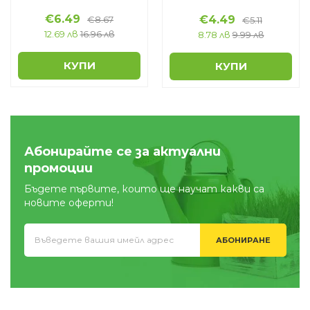
€
6.49
€
4.49
€
8.67
€
5.11
12.69 лв
16.96 лв
8.78 лв
9.99 лв
КУПИ
КУПИ
Абонирайте се за актуални
промоции
Бъдете първите, които ще научат какви са
новите оферти!
АБОНИРАНЕ