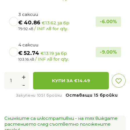
3 саксии
-
6.00
%
€
40.86
€13.62 за бр
/ INF лв for qty.
79.92 лв
4 саксии
-
9.00
%
€
52.74
€13.19 за бр
/ INF лв for qty.
103.16 лв
+
КУПИ ЗА €
14.49
-
Оставащи 15 бройки
Закупени 1051 бройки
Снимките са илюстративни - на тях виждате
растението след съответно положените
грижи!