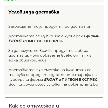
Условия за доставка
Заплащате този продукт при доставка.
Доставката се извършва с куриерски
фирми
ЕКОНТ и
ПИГЕОН ЕКСПРЕС
.
За да получите всички продукти с обща
доставка, моля добавете всеки от тях в
една общакошница.
Доставката е за сметка на клиента и се
таксува според стандартните тарифи на
куриерски фирми
ЕКОНТ и
ПИГЕОН ЕКСПРЕС
.
Всички други общи условия на goldenplants.bg
Как се отглежда и