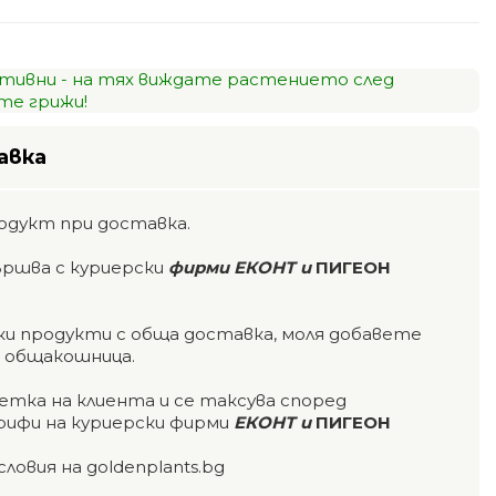
тивни - на тях виждате растението след
е грижи!
авка
одукт при доставка.
ършва с куриерски
фирми ЕКОНТ и
ПИГЕОН
чки продукти с обща доставка, моля добавете
а общакошница.
етка на клиента и се таксува според
ифи на куриерски фирми
ЕКОНТ и
ПИГЕОН
словия на goldenplants.bg