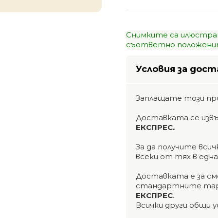
Снимките са илюстра
съответно положенит
Условия за дост
Заплащате този пр
Доставката се изв
ЕКСПРЕС
.
За да получите вси
всеки от тях в едн
Доставката е за см
стандартните тар
ЕКСПРЕС
.
Всички други общи у