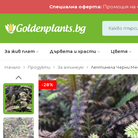
Специална оферта
:
Промоция на 4
За жив плет
Дървета и храсти
Цветя
Начало
Продукти
За алпинеум
Лептинела Черни Ме
-28%