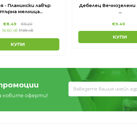
я - Планински лавър
Дебелец Вечнозелени
търна мелница...
...
€
8.49
€
9.20
€
9.49
16.60 лв
17.99 лв
КУПИ
КУПИ
 промоции
а новите оферти!