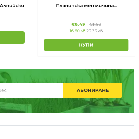
 Алпийски
Планинска метличина...
€
8.49
€
11.93
16.60 лв
23.33 лв
КУПИ
АБОНИРАНЕ