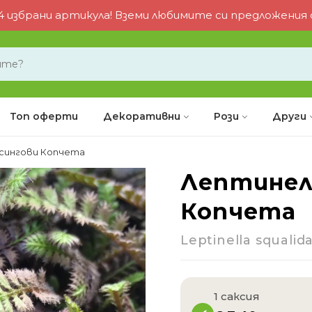
 избрани артикула! Вземи любимите си предложения от
Топ оферти
Декоративни
Рози
Други
сингови Копчета
Лептинел
-28%
Копчета
Leptinella squalida
1 саксия