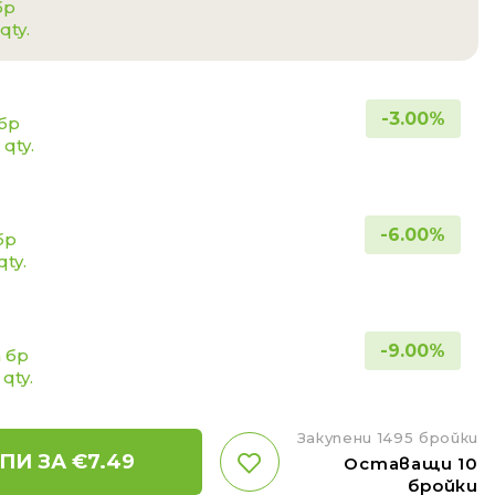
бр
qty.
-
3.00
%
 бр
 qty.
-
6.00
%
бр
qty.
-
9.00
%
а бр
 qty.
Закупени 1495 бройки
ПИ ЗА €
7.49
Оставащи 10
бройки