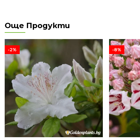
Още Продукти
-2%
-8%