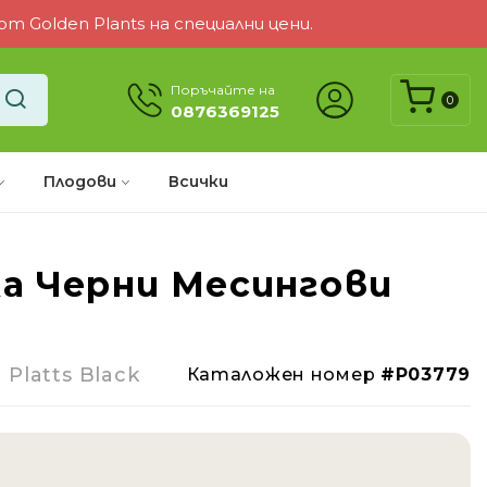
 Golden Plants на специални цени.
Поръчайте на
0
0876369125
Плодови
Всички
а Черни Месингови
-28%
 Platts Black
Каталожен номер
#P03779