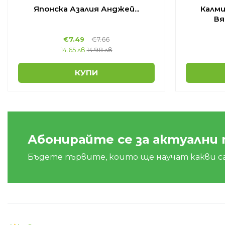
Японска Азалия Анджей...
Калми
Вя
€
7.49
€
7.66
14.65 лв
14.98 лв
КУПИ
Абонирайте се за актуални
Бъдете първите, които ще научат какви с