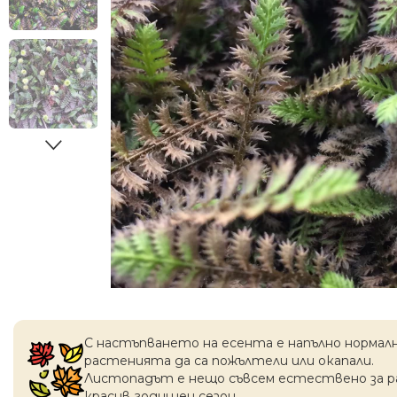
С настъпването на есентa е напълно нормал
растенията да са пожълтели или окапaли.
Листопадът е нещо съвсем естествено за 
красив годишен сезон.