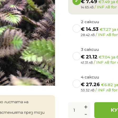
€
7.49
€7.49 за 
/ INF лв for 
14.65 лв
2 саксии
€
14.53
€7.27 за
/ INF лв for
28.42 лв
3 саксии
€
21.12
€7.04 за 
/ INF лв for 
41.31 лв
4 саксии
€
27.26
€6.82 з
/ INF лв for
53.32 лв
но листата на
+
КУ
-
растенията през този