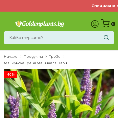
Специална оф
0
Начало
Продукти
Треви
Маймунска Трева Машина за Пари
-10%