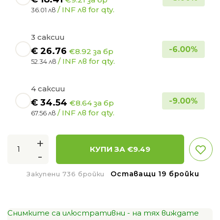
/ INF лв for qty.
36.01 лв
3 саксии
-
6.00
%
€
26.76
€8.92 за бр
/ INF лв for qty.
52.34 лв
4 саксии
-
9.00
%
€
34.54
€8.64 за бр
/ INF лв for qty.
67.56 лв
+
КУПИ ЗА €
9.49
-
Оставащи 19 бройки
Закупени 736 бройки
Снимките са илюстративни - на тях виждате