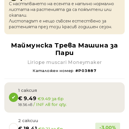
С настъпването на есентa е напълно нормално
листата на растенията да са пожълтели или
окапaли.
Листопадът е нещо съвсем естествено за
растенията през този красив годишен сезон.
Маймунска Трева Машина за
Пари
Liriope muscari Moneymaker
Каталожен номер
#P03887
1 саксия
€
9.49
€9.49 за бр
/ INF лв for qty.
18.56 лв
2 саксии
-
3.00
%
€
18.41
€9.21 за бр