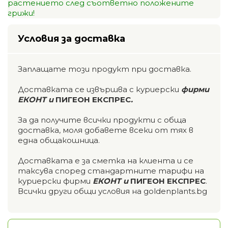
растението след съответно положените
грижи!
Условия за доставка
Заплащате този продукт при доставка.
Доставката се извършва с куриерски
фирми
ЕКОНТ и
ПИГЕОН ЕКСПРЕС
.
За да получите всички продукти с обща
доставка, моля добавете всеки от тях в
една общакошница.
Доставката е за сметка на клиента и се
таксува според стандартните тарифи на
куриерски фирми
ЕКОНТ и
ПИГЕОН ЕКСПРЕС
.
Всички други общи условия на goldenplants.bg