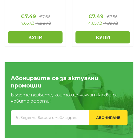
€
7.49
€
7.49
€
7.66
€
7.56
14.65 лв
14.98 лв
14.65 лв
14.79 лв
КУПИ
КУПИ
Абонирайте се за актуални
промоции
Бъдете първите, които ще научат какви са
новите оферти!
АБОНИРАНЕ