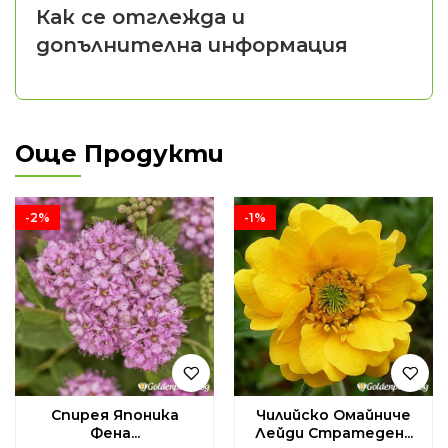
Как се отглежда и
допълнителна информация
Още Продукти
-2%
-1%
Спирея Японика
Чилийско Омайниче
Фена...
Лейди Стратеден...