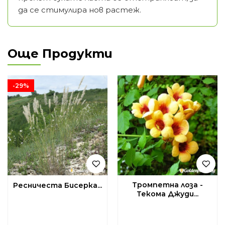
да се стимулира нов растеж.
Още Продукти
-29%
Тромпетна лоза -
Ресничеста Бисерка...
Текома Джуди...