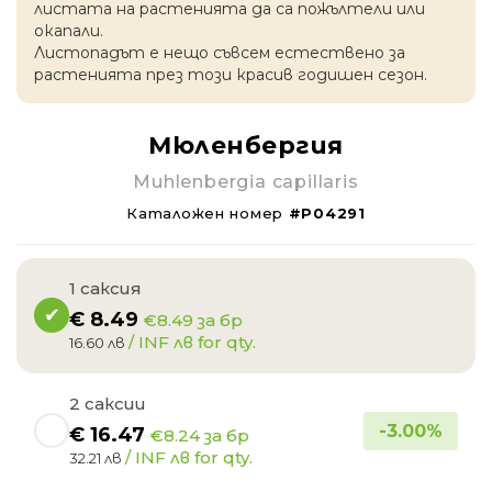
листата на растенията да са пожълтели или
окапaли.
Листопадът е нещо съвсем естествено за
растенията през този красив годишен сезон.
Мюленбергия
Muhlenbergia capillaris
Каталожен номер
#P04291
1 саксия
€
8.49
€8.49 за бр
/ INF лв for qty.
16.60 лв
2 саксии
-
3.00
%
€
16.47
€8.24 за бр
/ INF лв for qty.
32.21 лв