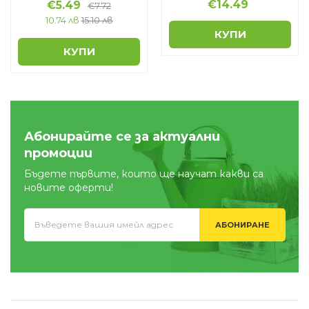
€
14.49
€
5.49
€
7.72
10.74 лв
15.10 лв
КУПИ
КУПИ
Абонирайте се за актуални
промоции
Бъдете първите, които ще научат какви са
новите оферти!
АБОНИРАНЕ