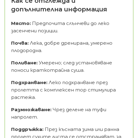
Как се отглежда и
допълнителна информация
Място:
Предпочита слънчеви до леко
засенчени позиции.
Почва:
Лека, добре дренирана, умерено
плодородна.
Поливане:
Умерено; след установяване
поноси краткотрайна суша.
Подхранване:
Леко подхранване през
пролетта с комплексен тор стимулира
растежа.
Размножаване:
Чрез делене на туфи
напролет.
Поддръжка:
През късната зима или ранна
пролет сухите листа се отстраняват, за