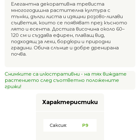
Елегантна декоративна тревиста
многогодишна растителна култура с
тънки, дълги листа и изящни розово-лилави
съцветия, които се появяват през късното
лято и есента. Достига височина около 60–
120 см и създава ефирен, плаващ вид,
подходящ за лехи, бордюри и природни
градини. Обича слънце и добре дренирана
почва.
Снимките са илюстративни - на тях виждате
растението след съответно положените
грижи!
Характеристики
Саксия:
P9