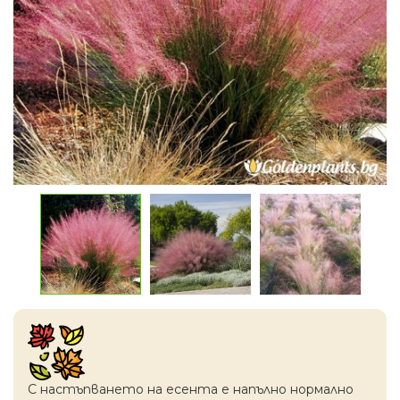
С настъпването на есентa е напълно нормално