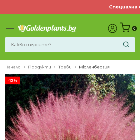
Специална оф
0
Начало
Продукти
Треви
Мюленбергия
-12%