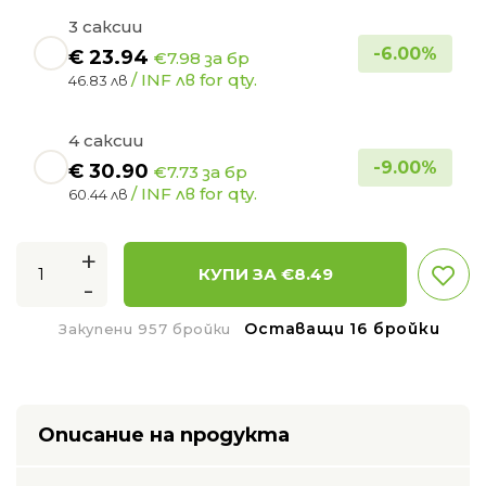
3 саксии
-
6.00
%
€
23.94
€7.98 за бр
/ INF лв for qty.
46.83 лв
4 саксии
-
9.00
%
€
30.90
€7.73 за бр
/ INF лв for qty.
60.44 лв
+
КУПИ ЗА €
8.49
-
Оставащи 16 бройки
Закупени 957 бройки
Описание на продукта