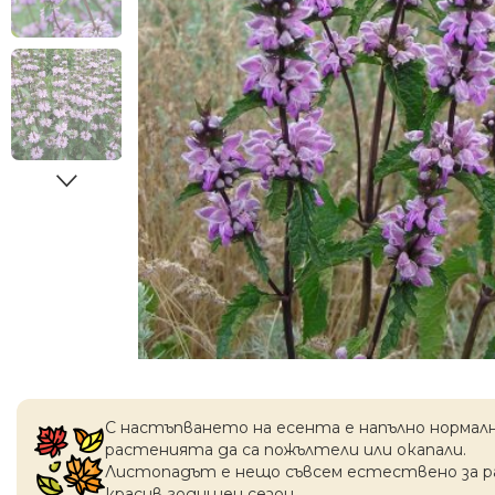
С настъпването на есентa е напълно нормал
растенията да са пожълтели или окапaли.
Листопадът е нещо съвсем естествено за 
красив годишен сезон.