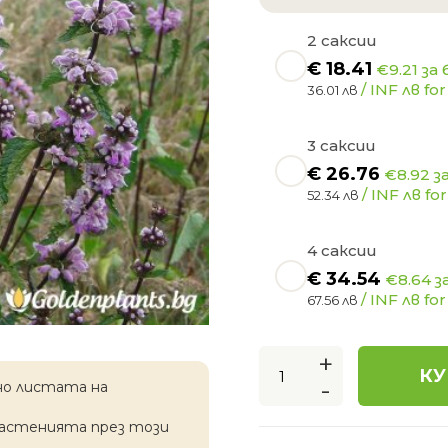
2 саксии
€
18.41
€9.21 за 
/ INF лв for
36.01 лв
3 саксии
€
26.76
€8.92 з
/ INF лв for
52.34 лв
4 саксии
€
34.54
€8.64 з
/ INF лв for
67.56 лв
+
КУ
-
но листата на
растенията през този