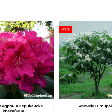
-17%
ендрон Американска
Японски Стиракс
красавица...