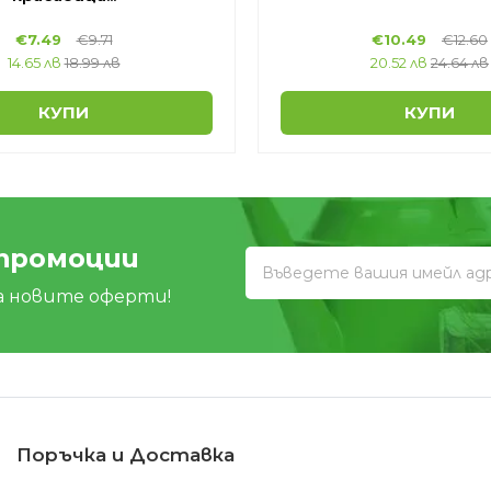
€
7.49
€
9.71
€
10.49
€
12.60
14.65 лв
18.99 лв
20.52 лв
24.64 лв
КУПИ
КУПИ
 промоции
а новите оферти!
Поръчка и Доставка