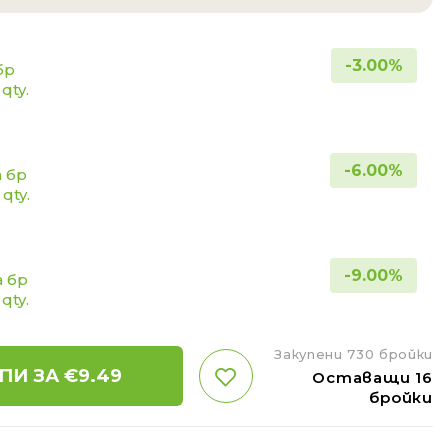
-
3.00
%
бр
 qty.
-
6.00
%
а бр
 qty.
-
9.00
%
а бр
 qty.
Закупени 730 бройки
ПИ ЗА €
9.49
Оставащи 16
бройки