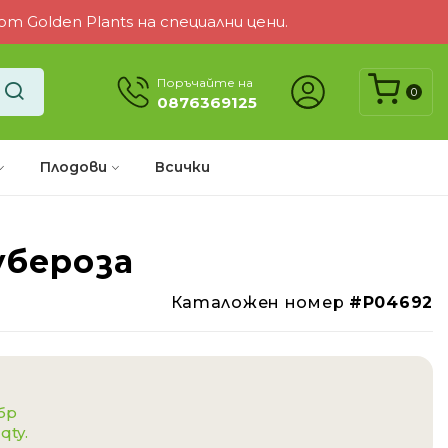
 Golden Plants на специални цени.
Поръчайте на
0
0876369125
Плодови
Всички
убероза
-10%
Каталожен номер
#P04692
 бр
 qty.