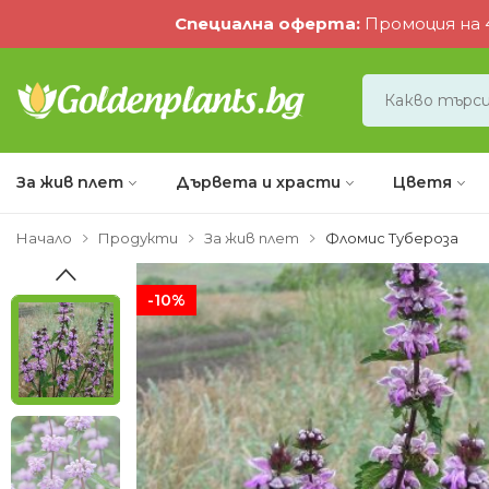
Специална оферта
:
Промоция на 4
За жив плет
Дървета и храсти
Цветя
Начало
Продукти
За жив плет
Фломис Тубероза
-10%