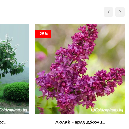
-25%
...
Люляк Чарлз Джоли...