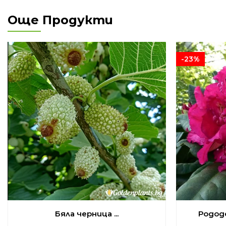
Още Продукти
-23%
Бяла черница ...
Родод