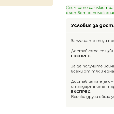
Снимките са илюстра
съответно положенит
Условия за дост
Заплащате този пр
Доставката се изв
ЕКСПРЕС
.
За да получите вси
всеки от тях в едн
Доставката е за см
стандартните тар
ЕКСПРЕС
.
Всички други общи у