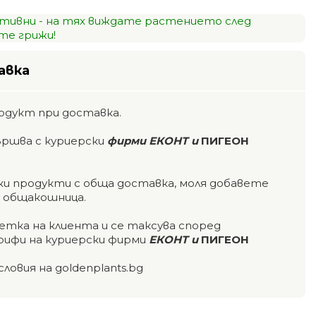
тивни - на тях виждате растението след
е грижи!
авка
одукт при доставка.
ършва с куриерски
фирми ЕКОНТ и
ПИГЕОН
чки продукти с обща доставка, моля добавете
а общакошница.
етка на клиента и се таксува според
ифи на куриерски фирми
ЕКОНТ и
ПИГЕОН
словия на goldenplants.bg