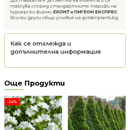
Доставката е за сметка на клиента и се
таксува според стандартните тарифи на
куриерски фирми
ЕКОНТ и
ПИГЕОН ЕКСПРЕС
.
Всички други общи условия на goldenplants.bg
Как се отглежда и
допълнителна информация
Още Продукти
-34%