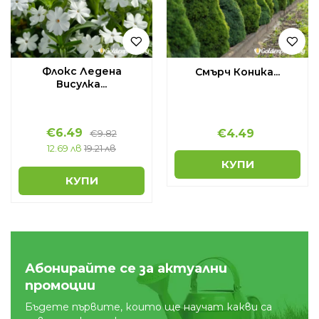
Флокс Ледена
Смърч Коника...
Висулка...
€
6.49
€
4.49
€
9.82
12.69 лв
19.21 лв
КУПИ
КУПИ
Абонирайте се за актуални
промоции
Бъдете първите, които ще научат какви са