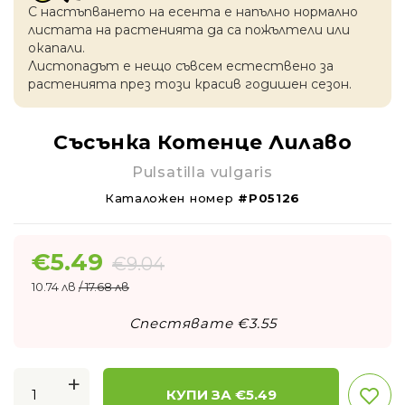
С настъпването на есентa е напълно нормално
листата на растенията да са пожълтели или
окапaли.
Листопадът е нещо съвсем естествено за
растенията през този красив годишен сезон.
Съсънка Котенце Лилаво
Pulsatilla vulgaris
Каталожен номер
#P05126
€
5.49
€
9.04
10.74 лв
/ 17.68 лв
Спестявате €
3.55
+
КУПИ ЗА €
5.49