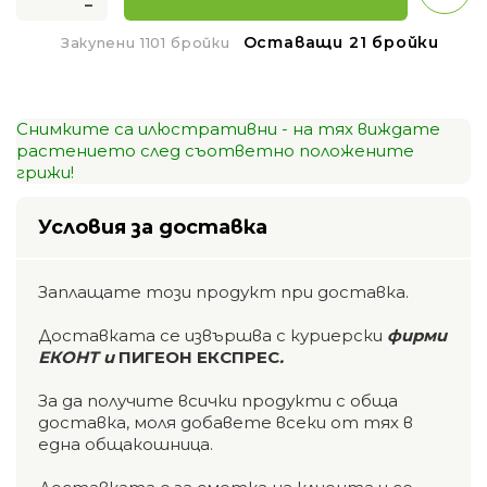
-
Оставащи 21 бройки
Закупени 1101 бройки
Снимките са илюстративни - на тях виждате
растението след съответно положените
грижи!
Условия за доставка
Заплащате този продукт при доставка.
Доставката се извършва с куриерски
фирми
ЕКОНТ и
ПИГЕОН ЕКСПРЕС
.
За да получите всички продукти с обща
доставка, моля добавете всеки от тях в
една общакошница.