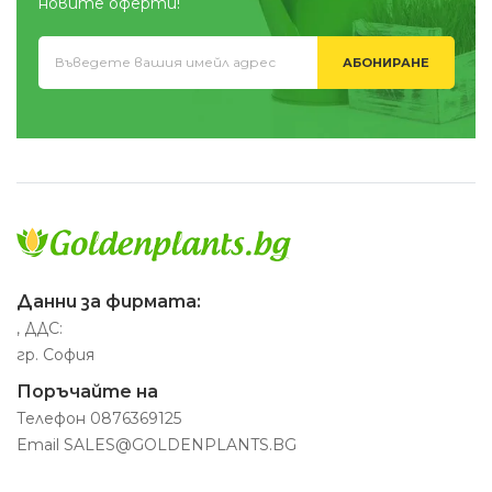
новите оферти!
АБОНИРАНЕ
Данни за фирмата:
, ДДС:
гр. София
Поръчайте на
Телефон
0876369125
Email
SALES@GOLDENPLANTS.BG