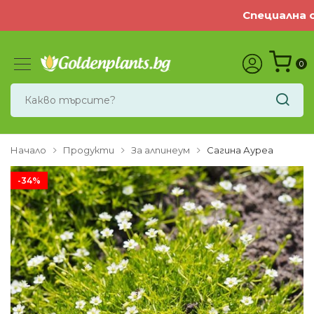
Специална о
0
Начало
Продукти
За алпинеум
Сагина Ауреа
-34%