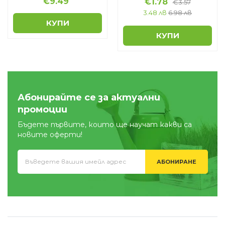
€
9.49
€
1.78
€
3.57
3.48 лв
6.98 лв
КУПИ
КУПИ
Абонирайте се за актуални
промоции
Бъдете първите, които ще научат какви са
новите оферти!
АБОНИРАНЕ