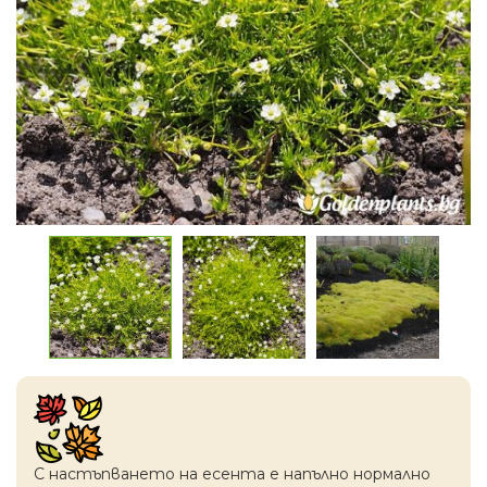
С настъпването на есентa е напълно нормално