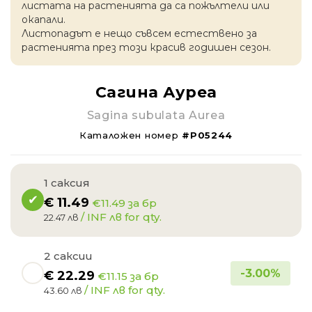
листата на растенията да са пожълтели или
окапaли.
Листопадът е нещо съвсем естествено за
растенията през този красив годишен сезон.
Сагина Ауреа
Sagina subulata Aurea
Каталожен номер
#P05244
1 саксия
€
11.49
€11.49 за бр
/ INF лв for qty.
22.47 лв
2 саксии
-
3.00
%
€
22.29
€11.15 за бр
/ INF лв for qty.
43.60 лв