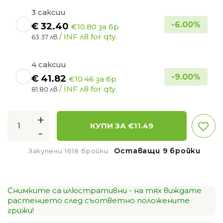
3 саксии
-
6.00
%
€
32.40
€10.80 за бр
/ INF лв for qty.
63.37 лв
4 саксии
-
9.00
%
€
41.82
€10.46 за бр
/ INF лв for qty.
81.80 лв
+
КУПИ ЗА €
11.49
-
Оставащи 9 бройки
Закупени 1618 бройки
Снимките са илюстративни - на тях виждате
растението след съответно положените
грижи!