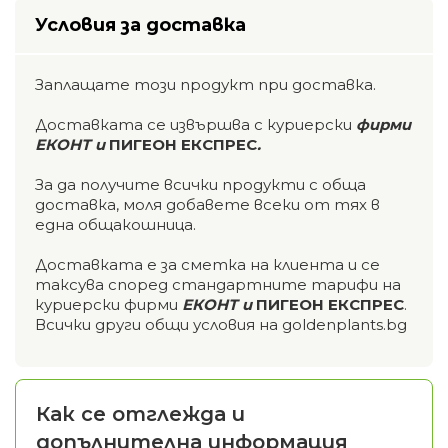
Условия за доставка
Заплащате този продукт при доставка.
Доставката се извършва с куриерски
фирми
ЕКОНТ и
ПИГЕОН ЕКСПРЕС
.
За да получите всички продукти с обща
доставка, моля добавете всеки от тях в
една общакошница.
Доставката е за сметка на клиента и се
таксува според стандартните тарифи на
куриерски фирми
ЕКОНТ и
ПИГЕОН ЕКСПРЕС
.
Всички други общи условия на goldenplants.bg
Как се отглежда и
допълнителна информация