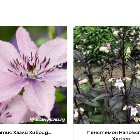
тис Хагли Хибрид...
Пенстемон Напръс
Хъскер...