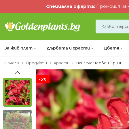
Специална оферта
:
Промоция на 4
За жив плет
Дървета и храсти
Цветя
Начало
Продукти
Храсти
Вайгела Червен Принц
-5%