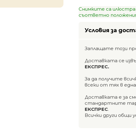
Снимките са илюстра
съответно положенит
Условия за дост
Заплащате този пр
Доставката се изв
ЕКСПРЕС
.
За да получите вси
всеки от тях в едн
Доставката е за см
стандартните тар
ЕКСПРЕС
.
Всички други общи у