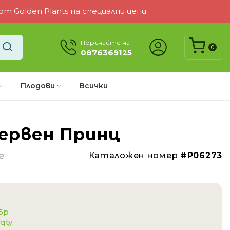
 Golden Plants на специални цени.
Поръчайте на
0
0876369125
Плодови
Всички
Червен Принц
-5%
e
Каталожен номер
#P06273
 бр
qty.