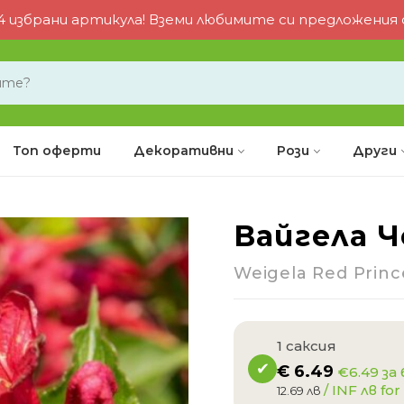
 избрани артикула! Вземи любимите си предложения от
Топ оферти
Декоративни
Рози
Други
Вайгела 
-5%
Weigela Red Princ
1 саксия
€
6.49
€6.49 за
/ INF лв for 
12.69 лв