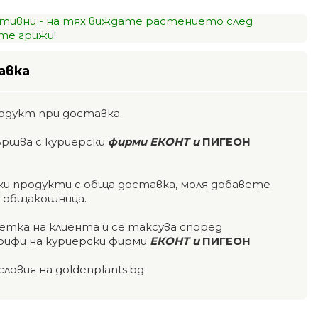
тивни - на тях виждате растението след
е грижи!
авка
одукт при доставка.
ършва с куриерски
фирми ЕКОНТ и
ПИГЕОН
чки продукти с обща доставка, моля добавете
а общакошница.
етка на клиента и се таксува според
ифи на куриерски фирми
ЕКОНТ и
ПИГЕОН
словия на goldenplants.bg