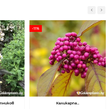
-11%
тников
Каликарпа...