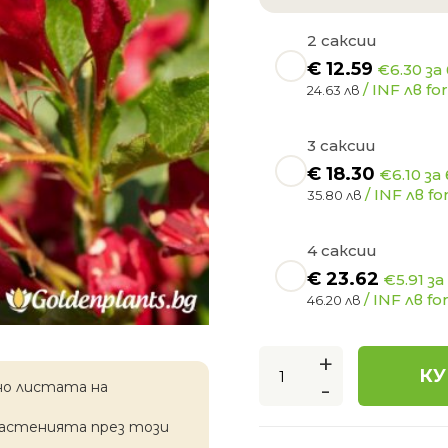
2 саксии
€
12.59
€6.30 за
/ INF лв for
24.63 лв
3 саксии
€
18.30
€6.10 за
/ INF лв for
35.80 лв
4 саксии
€
23.62
€5.91 за
/ INF лв for
46.20 лв
+
КУ
-
но листата на
растенията през този