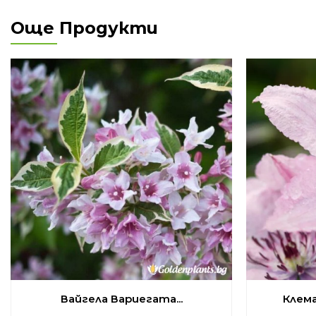
Още Продукти
Вайгела Вариегата...
Клема