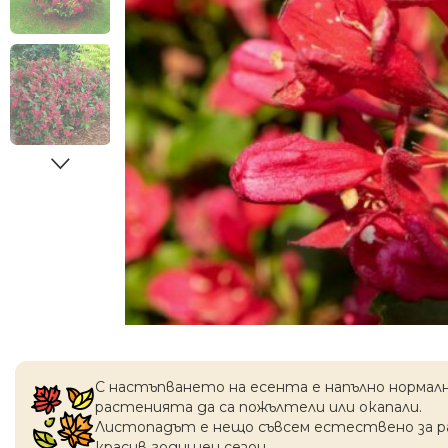
С настъпването на есентa е напълно нормал
растенията да са пожълтели или окапaли.
Листопадът е нещо съвсем естествено за 
красив годишен сезон.