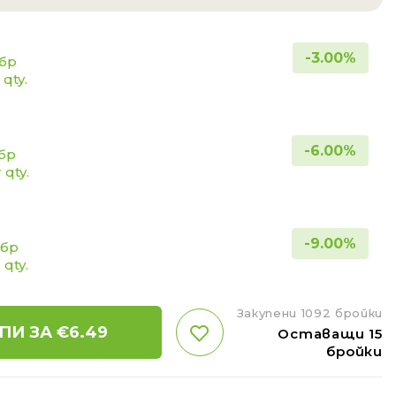
-
3.00
%
 бр
 qty.
-
6.00
%
 бр
 qty.
-
9.00
%
 бр
 qty.
Закупени 1092 бройки
ПИ ЗА €
6.49
Оставащи 15
бройки