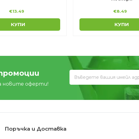
€
13.49
€
8.49
КУПИ
КУПИ
 промоции
а новите оферти!
Поръчка и Доставка