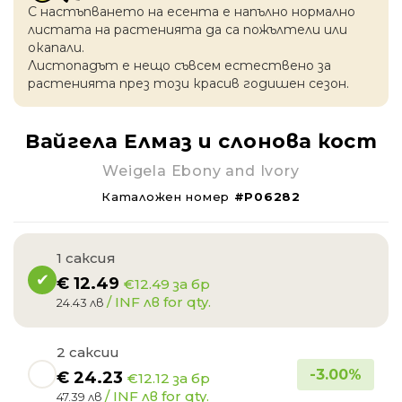
С настъпването на есентa е напълно нормално
листата на растенията да са пожълтели или
окапaли.
Листопадът е нещо съвсем естествено за
растенията през този красив годишен сезон.
Вайгела Елмаз и слонова кост
Weigela Ebony and Ivory
Каталожен номер
#P06282
1 саксия
€
12.49
€12.49 за бр
/ INF лв for qty.
24.43 лв
2 саксии
-
3.00
%
€
24.23
€12.12 за бр
/ INF лв for qty.
47.39 лв