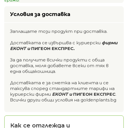
Условия за доставка
Заплащате този продукт при доставка.
Доставката се извършва с куриерски
фирми
ЕКОНТ и
ПИГЕОН ЕКСПРЕС
.
За да получите всички продукти с обща
доставка, моля добавете всеки от тях в
една общакошница.
Доставката е за сметка на клиента и се
таксува според стандартните тарифи на
куриерски фирми
ЕКОНТ и
ПИГЕОН ЕКСПРЕС
.
Всички други общи условия на goldenplants.bg
Как се отглежда и