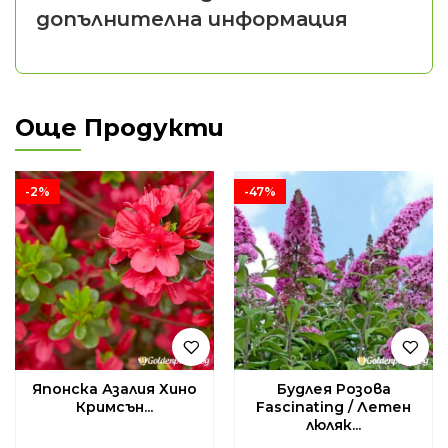
допълнителна информация
Още Продукти
-2%
-47%
Японска Азалия Хино
Будлея Розова
Кримсън...
Fascinating / Летен
люляк...