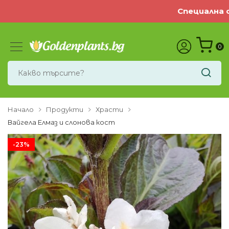
Специална оф
0
Начало
Продукти
Храсти
Вайгела Елмаз и слонова кост
-23%