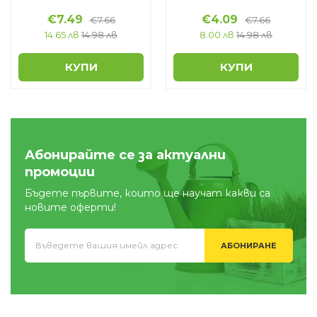
€
7.49
€
4.09
€
7.66
€
7.66
14.65 лв
14.98 лв
8.00 лв
14.98 лв
КУПИ
КУПИ
Абонирайте се за актуални
промоции
Бъдете първите, които ще научат какви са
новите оферти!
АБОНИРАНЕ