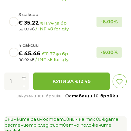
3 саксии
-
6.00
%
€
35.22
€11.74 за бр
/ INF лв for qty.
68.89 лв
4 саксии
-
9.00
%
€
45.46
€11.37 за бр
/ INF лв for qty.
88.92 лв
+
КУПИ ЗА €
12.49
-
Оставащи 10 бройки
Закупени 1611 бройки
Снимките са илюстративни - на тях виждате
растението след съответно положените
грижи!