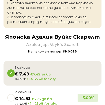
С настъпването на есентa е напълно нормално
листата на растенията да са пожълтели или
окапaли.
Листопадът е нещо съвсем естествено за
растенията през този красив годишен сезон.
Японска Азалия Вуйкс Скарелт
Azalea jap. Vuyk's Scarelt
Каталожен номер
#K0053
1 саксия
€
7.49
€7.49 за бр
/ 14.65 лв for qty.
14.65 лв
2 саксии
-
3.00
%
€
14.53
€7.27 за бр
/ 14.21 лв for qty.
28.42 лв