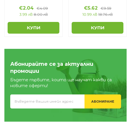
€
2.04
€
5.62
€
4.09
€
9.59
3.99 лв
8.00 лв
10.99 лв
18.76 лв
КУПИ
КУПИ
Абонирайте се за актуални
промоции
Бъдете първите, които ще научат какви са
новите оферти!
АБОНИРАНЕ