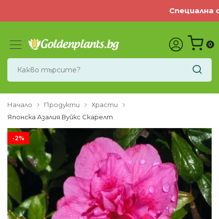
Специална оф
0
Начало
Продукти
Храсти
Японска Азалия Вуйкс Скарелт
-2%