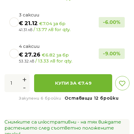
3 саксии
-
6.00
%
€
21.12
€7.04 за бр
/ 13.77 лв for qty.
41.31 лв
4 саксии
-
9.00
%
€
27.26
€6.82 за бр
/ 13.33 лв for qty.
53.32 лв
+
КУПИ ЗА €
7.49
-
Оставащи 12 бройки
Закупени 6 бройки
Снимките са илюстративни - на тях виждате
растението след съответно положените
грижи!