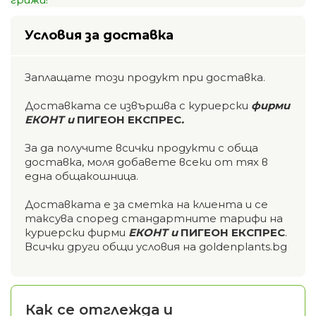
Условия за доставка
Заплащате този продукт при доставка.
Доставката се извършва с куриерски
фирми
ЕКОНТ и
ПИГЕОН ЕКСПРЕС
.
За да получите всички продукти с обща
доставка, моля добавете всеки от тях в
една общакошница.
Доставката е за сметка на клиента и се
таксува според стандартните тарифи на
куриерски фирми
ЕКОНТ и
ПИГЕОН ЕКСПРЕС
.
Всички други общи условия на goldenplants.bg
Как се отглежда и