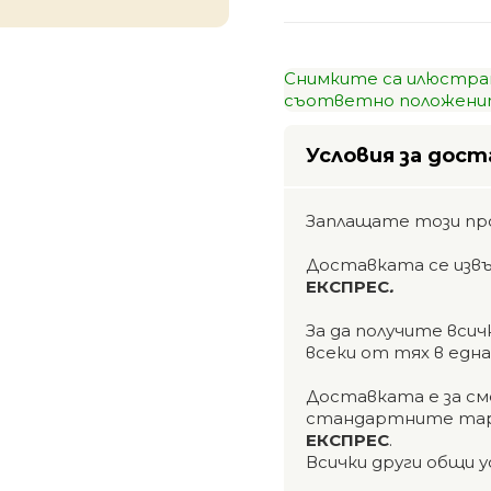
Снимките са илюстра
съответно положенит
Условия за дост
Заплащате този пр
Доставката се изв
ЕКСПРЕС
.
За да получите вси
всеки от тях в едн
Доставката е за см
стандартните тар
ЕКСПРЕС
.
Всички други общи у