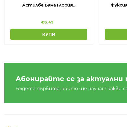
Астилбе Бяла Глория...
Фуксия,
€
8.49
КУПИ
Абонирайте се за актуални
Бъдете първите, които ще научат какви с