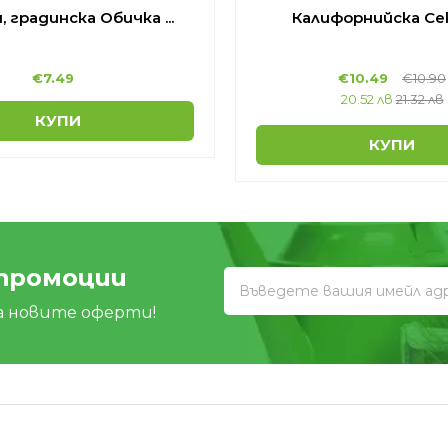
 градинска Обичка ...
Калифорнийска Сек
€
7.49
€
10.49
€
10.90
20.52 лв
21.32 лв
КУПИ
КУПИ
 промоции
а новите оферти!