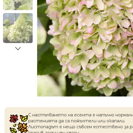
С настъпването на есентa е напълно нормал
растенията да са пожълтели или окапaли.
Листопадът е нещо съвсем естествено за 
красив годишен сезон.