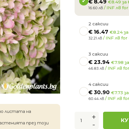
€
8.49
€8.49 за
/ INF лв for
16.60 лв
2 саксии
€
16.47
€8.24 за
/ INF лв for 
32.21 лв
3 саксии
€
23.94
€7.98 з
/ INF лв for
46.83 лв
4 саксии
€
30.90
€7.73 з
/ INF лв for
60.44 лв
но листата на
+
КУ
-
растенията през този