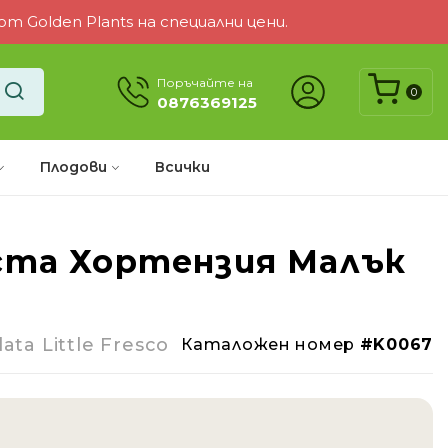
 Golden Plants на специални цени.
Поръчайте на
0
0876369125
Плодови
Всички
та Хортензия Малък
ata Little Fresco
Каталожен номер
#K0067