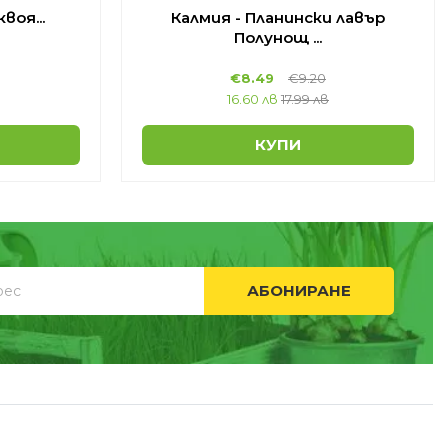
воя...
Калмия - Планински лавър
Полунощ ...
€
8.49
€
9.20
16.60 лв
17.99 лв
КУПИ
АБОНИРАНЕ