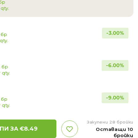
 бр
 qty.
-
3.00
%
 бр
qty.
-
6.00
%
а бр
 qty.
-
9.00
%
а бр
 qty.
Закупени 28 бройки
ПИ ЗА €
8.49
Оставащи 10
бройки