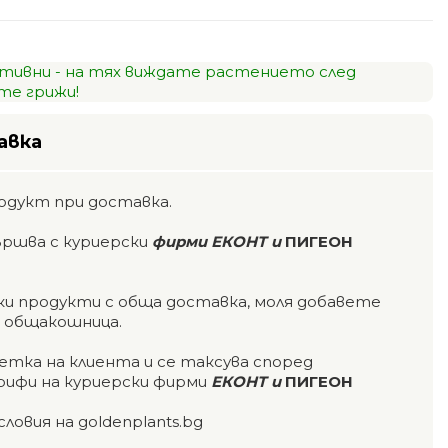
тивни - на тях виждате растението след
е грижи!
авка
одукт при доставка.
ършва с куриерски
фирми ЕКОНТ и
ПИГЕОН
чки продукти с обща доставка, моля добавете
а общакошница.
етка на клиента и се таксува според
ифи на куриерски фирми
ЕКОНТ и
ПИГЕОН
словия на goldenplants.bg