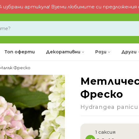
 избрани артикула! Вземи любимите си предложения от
Топ оферти
Декоративни
Рози
Други
Малък Фреско
Метличес
Фреско
Hydrangea panicul
1 саксия