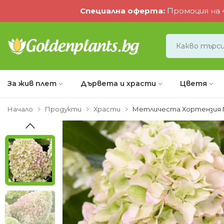
Специална оферта
:
Промоция на 4
За жив плет
Дървета и храсти
Цветя
Начало
Продукти
Храсти
Метличеста Хортензия 