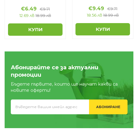
€
9.49
€
6.49
€
9.71
€
9.71
18.56 лв
18.99 лв
12.69 лв
18.99 лв
КУПИ
КУПИ
Абонирайте се за актуални
промоции
Бъдете първите, които ще научат какви са
новите оферти!
АБОНИРАНЕ