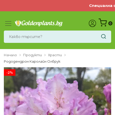
Специална оф
0
Начало
Продукти
Храсти
Рододендрон Каролайн Олбрук
-2%