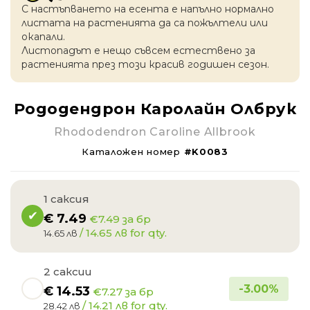
С настъпването на есентa е напълно нормално
листата на растенията да са пожълтели или
окапaли.
Листопадът е нещо съвсем естествено за
растенията през този красив годишен сезон.
Рододендрон Каролайн Олбрук
Rhododendron Caroline Allbrook
Каталожен номер
#K0083
1 саксия
€
7.49
€7.49 за бр
/ 14.65 лв for qty.
14.65 лв
2 саксии
-
3.00
%
€
14.53
€7.27 за бр
/ 14.21 лв for qty.
28.42 лв