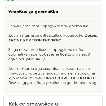
Условия за доставка
Заплащате този продукт при доставка.
Доставката се извършва с куриерски
фирми
ЕКОНТ и
ПИГЕОН ЕКСПРЕС
.
За да получите всички продукти с обща
доставка, моля добавете всеки от тях в
една общакошница.
Доставката е за сметка на клиента и се
таксува според стандартните тарифи на
куриерски фирми
ЕКОНТ и
ПИГЕОН ЕКСПРЕС
.
Всички други общи условия на goldenplants.bg
Как се отглежда и