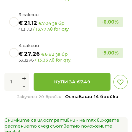
3 саксии
-
6.00
%
€
21.12
€7.04 за бр
/ 13.77 лв for qty.
41.31 лв
4 саксии
-
9.00
%
€
27.26
€6.82 за бр
/ 13.33 лв for qty.
53.32 лв
+
КУПИ ЗА €
7.49
-
Оставащи 14 бройки
Закупени 20 бройки
Снимките са илюстративни - на тях виждате
растението след съответно положените
грижи!