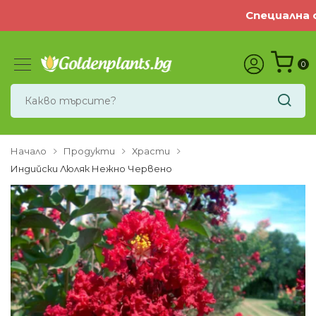
Специална оф
0
Начало
Продукти
Храсти
Индийски Люляк Нежно Червено