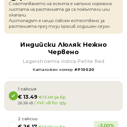
С настъпването на есентa е напълно нормално
листата на растенията да са пожълтели или
окапaли.
Листопадът е нещо съвсем естествено за
растенията през този красив годишен сезон.
Индийски Люляк Нежно
Червено
Lagerstroemia indica Petite Red
Каталожен номер
#P10020
1 саксия
€
13.49
€13.49 за бр
/ INF лв for qty.
26.38 лв
2 саксии
-
3.00
%
€
26.17
€13.09 за бр