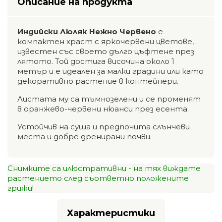
Описание на продукта
Индийски Люляк Нежно Червено
е
компактен храст с яркочервени цветове,
известен със своето дълго цъфтене през
лятото. Той достига височина около 1
метър и е идеален за малки градини или като
декоративно растение в контейнери.
Листата му са тъмнозелени и се променят
в оранжево-червени нюанси през есента.
Устойчив на суша и предпочита слънчеви
места и добре дренирани почви.
Снимките са илюстративни - на тях виждате
растението след съответно положените
грижи!
Характеристики