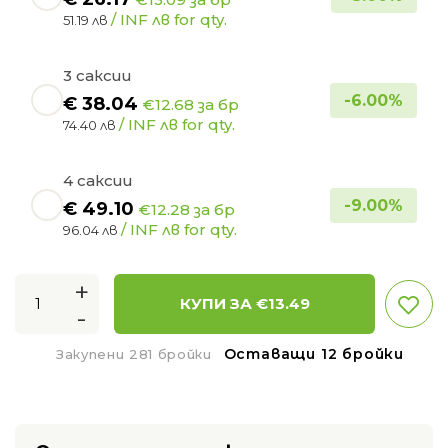
/ INF лв for qty.
51.19 лв
3 саксии
-
6.00
%
€
38.04
€12.68 за бр
/ INF лв for qty.
74.40 лв
4 саксии
-
9.00
%
€
49.10
€12.28 за бр
/ INF лв for qty.
96.04 лв
+
КУПИ ЗА €
13.49
-
Оставащи 12 бройки
Закупени 281 бройки