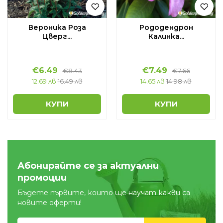
Вероника Роза
Рододендрон
Цверг...
Калинка...
€
6.49
€
7.49
€
8.43
€
7.66
12.69 лв
16.49 лв
14.65 лв
14.98 лв
КУПИ
КУПИ
Абонирайте се за актуални
промоции
Бъдете първите, които ще научат какви са
новите оферти!