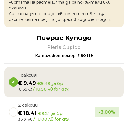
листата на растенията да са пожълтели или
окапaли.
Листопадът е нещо съвсем естествено за
растенията през този красив годишен сезон.
Пиерис Купидо
Pieris Cupido
Каталожен номер
#S0119
1 саксия
€
9.49
€9.49 за бр
/ 18.56 лв for qty.
18.56 лв
2 саксии
-
3.00
%
€
18.41
€9.21 за бр
/ 18.00 лв for qty.
36.01 лв