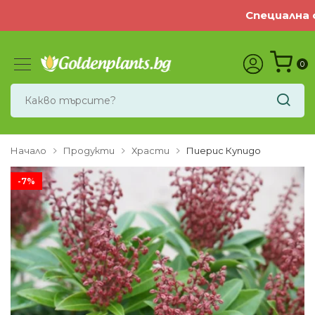
Специална оф
0
Начало
Продукти
Храсти
Пиерис Купидо
-7%