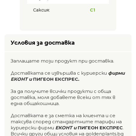
Саксия:
C1
Условия за доставка
Заплащате този продукт при доставка.
Доставката се извършва с куриерски
фирми
ЕКОНТ и
ПИГЕОН ЕКСПРЕС
.
За да получите всички продукти с обща
доставка, моля добавете всеки от тях в
една общакошница.
Доставката е за сметка на клиента и се
таксува според стандартните тарифи на
куриерски фирми
ЕКОНТ и
ПИГЕОН ЕКСПРЕС
.
Всички други общи условия на goldenplants.bg