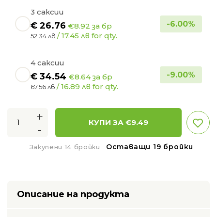
3 саксии
-
6.00
%
€
26.76
€8.92 за бр
/ 17.45 лв for qty.
52.34 лв
4 саксии
-
9.00
%
€
34.54
€8.64 за бр
/ 16.89 лв for qty.
67.56 лв
+
КУПИ ЗА €
9.49
-
Оставащи 19 бройки
Закупени 14 бройки
Описание на продукта