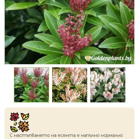
С настъпването на есентa е напълно нормално