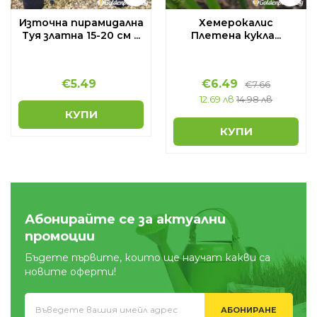
Източна пирамидална
Хемерокалис
Туя златна 15-20 см ...
Плетена кукла...
€
5.49
€
6.49
€
7.66
12.69 лв
14.98 лв
КУПИ
КУПИ
Абонирайте се за актуални
промоции
Бъдете първите, които ще научат какви са
новите оферти!
АБОНИРАНЕ