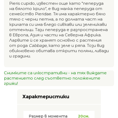
Pieris cupido, известен още като "пеперуда
на бялото крило", е вид малка пеперуда от
семейство Pieridae. Тя има характерно бяло
тяло с черни петна, а по долната част на
крилата си има бледо сивкави или зеленикави
оттенъци. Тази пеперуда е разпространена
в Европа, Азия и части на Северна Африка.
Ларвите ѝ се хранят основно с растения
от рода
Cabbage
, като зеле и ряпа. Този вид
обикновено обитава открити поляни, ливади
и градини.
Снимките са илюстративни - на тях виждате
растението след съответно положените
грижи!
Характеристики
Размер в момента
20см.