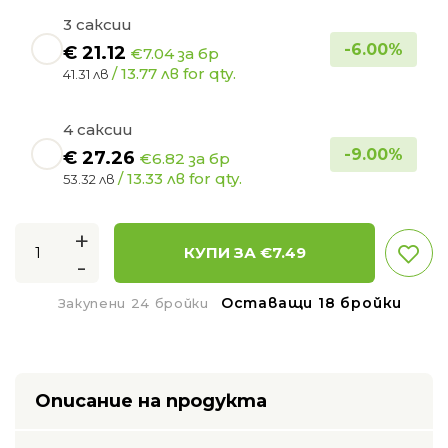
3 саксии
-
6.00
%
€
21.12
€7.04 за бр
/ 13.77 лв for qty.
41.31 лв
4 саксии
-
9.00
%
€
27.26
€6.82 за бр
/ 13.33 лв for qty.
53.32 лв
+
КУПИ ЗА €
7.49
-
Оставащи 18 бройки
Закупени 24 бройки
Описание на продукта