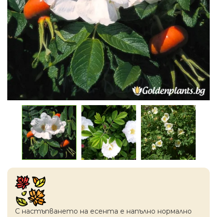
С настъпването на есентa е напълно нормално