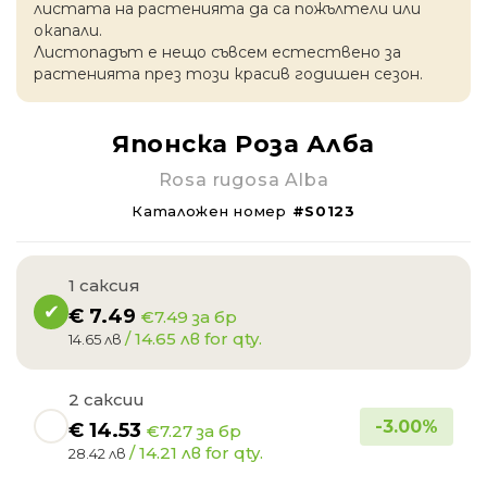
листата на растенията да са пожълтели или
окапaли.
Листопадът е нещо съвсем естествено за
растенията през този красив годишен сезон.
Японска Роза Алба
Rosa rugosa Alba
Каталожен номер
#S0123
1 саксия
€
7.49
€7.49 за бр
/ 14.65 лв for qty.
14.65 лв
2 саксии
-
3.00
%
€
14.53
€7.27 за бр
/ 14.21 лв for qty.
28.42 лв