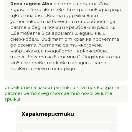
Rosa rugosa Alba
е сорт на розата
Rosa
rugosa
с бели цветове. Тя е храстовидна роза,
известна със своята издръжливост,
устойчивост на болести и способност да
расте в бедни почви и крайбрежни райони.
Цветовете ѝ са ароматни, единични и
снежнобели, цъфтят от края на пролетта
до есента. Листата са тъмнозелени,
набръчкани, а плодовете – яркочервени
шипки, богати на витамин C. Подходяща е за
живи плетове, паркове и градини, като
привлича пчели и пеперуди.
Снимките са илюстративни - на тях виждате
растението след съответно положените
грижи!
Характеристики