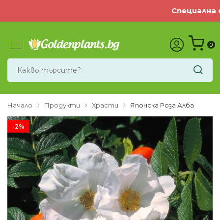
Специална оф
0
Начало
Продукти
Храсти
Японска Роза Алба
-2%