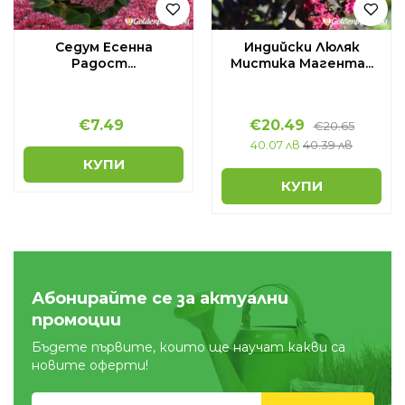
Седум Есенна
Индийски Люляк
Радост...
Мистика Магента...
€
7.49
€
20.49
€
20.65
40.07 лв
40.39 лв
КУПИ
КУПИ
Абонирайте се за актуални
промоции
Бъдете първите, които ще научат какви са
новите оферти!