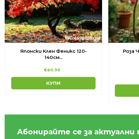
Японски Клен Феникс 120-
Роза 
140см...
€
60.99
КУПИ
Абонирайте се за актуални