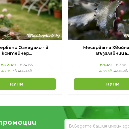
Червено Огледало - в
Месервата Хвойна
контейнер...
Възглавница..
€
22.49
€
24.65
€
7.49
€
7.66
43.99 лв
48.21 лв
14.65 лв
14.98 лв
КУПИ
КУПИ
 промоции