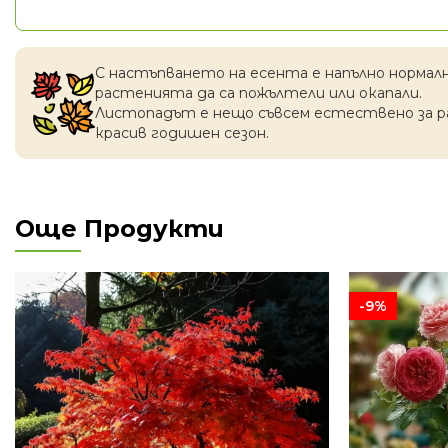
С настъпването на есентa е напълно нормал
растенията да са пожълтели или окапaли.
Листопадът е нещо съвсем естествено за 
красив годишен сезон.
Още Продукти
-9%