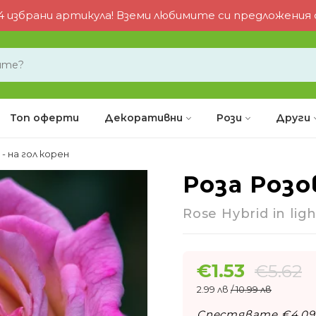
 избрани артикула! Вземи любимите си предложения от
Топ оферти
Декоративни
Рози
Други
- на гол корен
Роза Розо
-73%
Rose Hybrid in lig
€
1.53
€
5.62
2.99 лв
/ 10.99 лв
Спестявате €
4.09