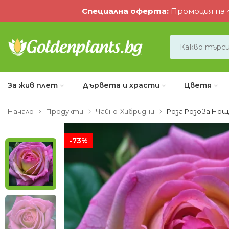
Специална оферта
:
Промоция на 4
За жив плет
Дървета и храсти
Цветя
Начало
Продукти
Чайно-Хибридни
Роза Розова Нощ 
-73%