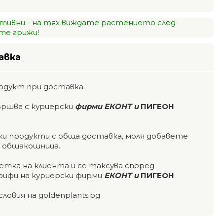
тивни - на тях виждате растението след
е грижи!
авка
одукт при доставка.
ършва с куриерски
фирми ЕКОНТ и
ПИГЕОН
чки продукти с обща доставка, моля добавете
а общакошница.
етка на клиента и се таксува според
ифи на куриерски фирми
ЕКОНТ и
ПИГЕОН
словия на goldenplants.bg