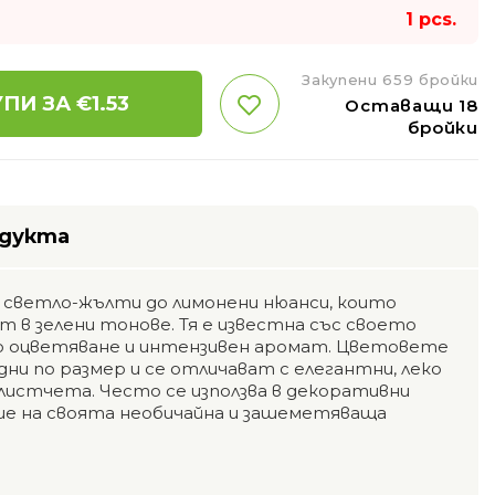
1 pcs.
Закупени 659 бройки
ПИ ЗА €
1.53
Оставащи 18
бройки
одукта
с светло-жълти до лимонени нюанси, които
т в зелени тонове. Тя е известна със своето
во оцветяване и интензивен аромат. Цветовете
дни по размер и се отличават с елегантни, леко
листчета. Често се използва в декоративни
ие на своята необичайна и зашеметяваща