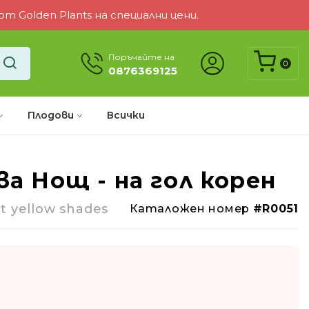
 Golden Plants на специални цени.
Поръчайте на
0
0876369125
Плодови
Всички
ва Нощ - на гол корен
-73%
ht yellow shades
Каталожен номер
#R0051