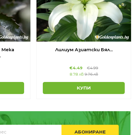
 Мека
Лилиум Азиатски Бял...
.
€
4.49
€
4.99
8.78 лв
9.76 лв
КУПИ
АБОНИРАНЕ