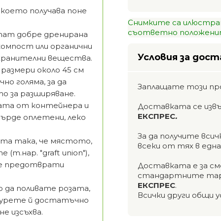
 което получава поне
Снимките са илюстра
съответно положенит
тат добре дренирана
компост или органични
Условия за дост
 хранителни вещества.
 размери около 45 см
но голяма, за да
Заплащате този пр
о за разширяване.
зата от контейнера и
Доставката се изв
ЕКСПРЕС
.
ърде оплетени, леко
За да получите вси
та така, че мястото,
всеки от тях в едн
.нар. "graft union"),
 ще предотврати
Доставката е за см
стандартните тар
ЕКСПРЕС
.
 да поливате розата,
Всички други общи у
игурете й достатъчно
не изсъхва.