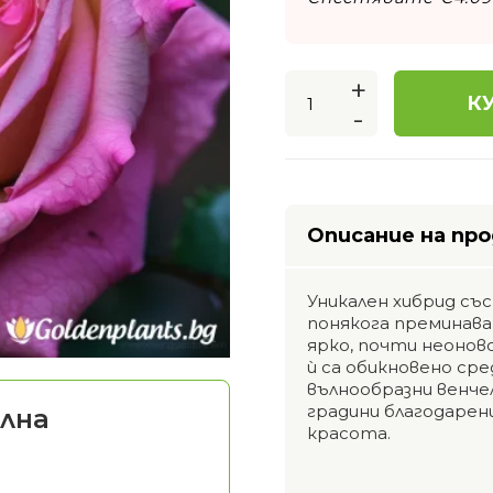
+
КУ
-
Описание на пр
Уникален хибрид съ
понякога преминава
ярко, почти неоно
ѝ са обикновено сре
вълнообразни венче
градини благодарен
лна
красота.