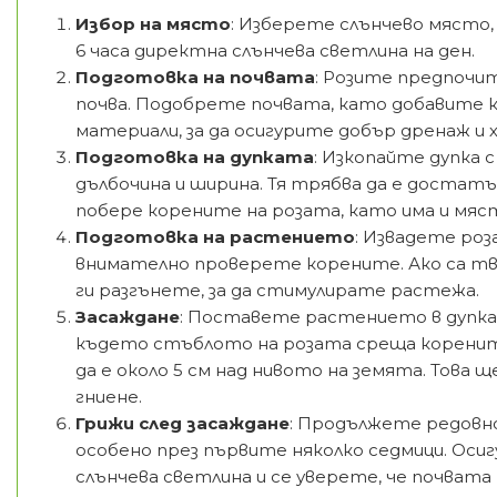
Избор на място
: Изберете слънчево място,
6 часа директна слънчева светлина на ден.
Подготовка на почвата
: Розите предпочи
почва. Подобрете почвата, като добавите 
материали, за да осигурите добър дренаж и
Подготовка на дупката
: Изкопайте дупка с
дълбочина и ширина. Тя трябва да е достатъч
побере корените на розата, като има и мяст
Подготовка на растението
: Извадете ро
внимателно проверете корените. Ако са тв
ги разгънете, за да стимулирате растежа.
Засаждане
: Поставете растението в дупка
където стъблото на розата среща корените (т
да е около 5 см над нивото на земята. Това
гниене.
Грижи след засаждане
: Продължете редовно
особено през първите няколко седмици. Ос
слънчева светлина и се уверете, че почвата 