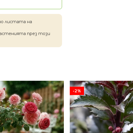
но листата на
растенията през този
-2%