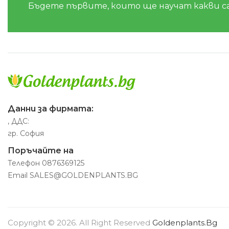
Бъдете първите, които ще научат какви с
Данни за фирмата:
, ДДС:
гр. София
Поръчайте на
Телефон
0876369125
Email
SALES@GOLDENPLANTS.BG
Copyright © 2026. All Right Reserved
Goldenplants.bg