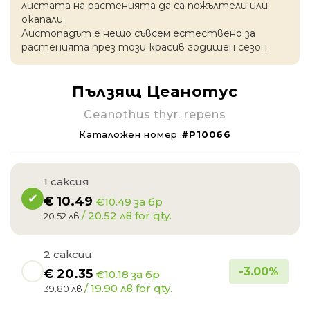
листата на растенията да са пожълтели или
окапaли.
Листопадът е нещо съвсем естествено за
растенията през този красив годишен сезон.
Пълзящ Цеанотус
Ceanothus thyr. repens
Каталожен номер
#P10066
1 саксия
€
10.49
€10.49 за бр
/ 20.52 лв for qty.
20.52 лв
2 саксии
-
3.00
%
€
20.35
€10.18 за бр
/ 19.90 лв for qty.
39.80 лв