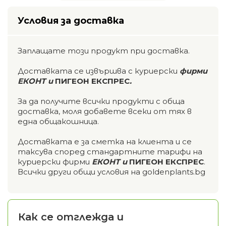
Условия за доставка
Заплащате този продукт при доставка.
Доставката се извършва с куриерски
фирми
ЕКОНТ и
ПИГЕОН ЕКСПРЕС
.
За да получите всички продукти с обща
доставка, моля добавете всеки от тях в
една общакошница.
Доставката е за сметка на клиента и се
таксува според стандартните тарифи на
куриерски фирми
ЕКОНТ и
ПИГЕОН ЕКСПРЕС
.
Всички други общи условия на goldenplants.bg
Как се отглежда и