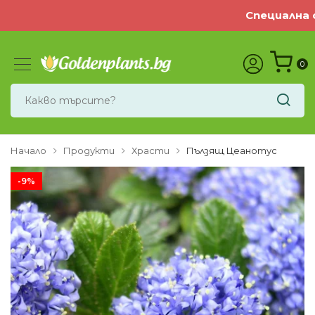
Специална оф
0
Начало
Продукти
Храсти
Пълзящ Цеанотус
-9%