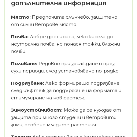
допълнителна информация
Място:
Предпочита слънчево, защитено
от силни ветрове място.
Почва:
Добре дренирана, леко кисела до
неутрална почва; не понася тежки, влажни
почви.
Поливане:
Редовно при засаждане и през
сухи периоди, след установяване по-рядко.
Подрязване:
Леко формиращо подрязване
след цъфтеж за поддържане на формата и
стимулиране на нов растеж.
Зимоустойчивост:
Може да се нуждае от
защита при много студени и ветровити
зими, особено младите растения.
Торене:
Леко подхранване с комплексен тор