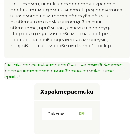
Вечнозелен, нисък и разпрострян храст с
дребни тъмнозелени листа. През пролетта
и началото на лятото образува обилни
съцветия от малки интензивно сини
цветчета, привличащи пчели и пеперуди.
Подходящ е за слънчеви места и добре
дренирана почва, идеален за алпинеуми,
покриване на склонове или като бордюр.
Снимките са илюстративни - на тях виждате
растението след съответно положените
грижи!
Характеристики
Саксия:
P9