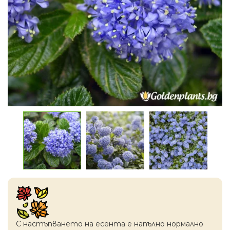
С настъпването на есентa е напълно нормално