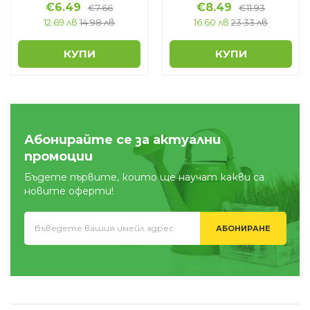
€
6.49
€
8.49
€
7.66
€
11.93
12.69 лв
14.98 лв
16.60 лв
23.33 лв
КУПИ
КУПИ
Абонирайте се за актуални
промоции
Бъдете първите, които ще научат какви са
новите оферти!
АБОНИРАНЕ