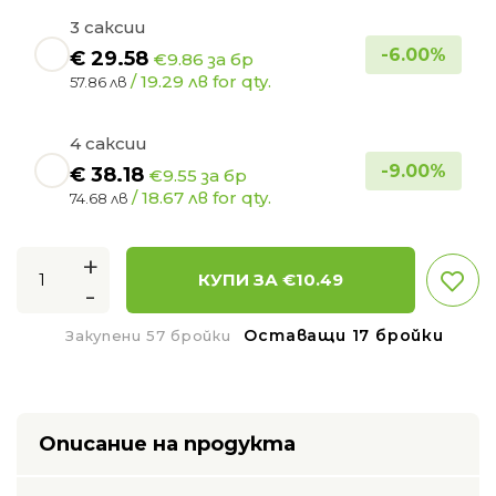
3 саксии
-
6.00
%
€
29.58
€9.86 за бр
/ 19.29 лв for qty.
57.86 лв
4 саксии
-
9.00
%
€
38.18
€9.55 за бр
/ 18.67 лв for qty.
74.68 лв
+
КУПИ ЗА €
10.49
-
Оставащи 17 бройки
Закупени 57 бройки
Описание на продукта