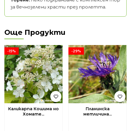
за вечнозелени храсти през пролетта.
Още Продукти
-15%
-29%
Каликарпа Кошима но
Планинска
Хомате...
метличина...