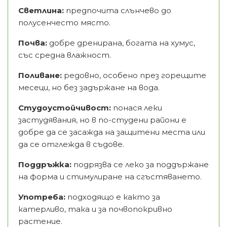
Светлина:
предпочита слънчево до
полусенчесто място.
Почва:
добре дренирана, богата на хумус,
със средна влажност.
Поливане:
редовно, особено през горещите
месеци, но без задържане на вода.
Студоустойчивост:
понася леки
застудявания, но в по-студени райони е
добре да се засажда на защитени места или
да се отглежда в съдове.
Поддръжка:
подрязва се леко за поддържане
на форма и стимулиране на сгъстяването.
Употреба:
подходящо е както за
катерливо, така и за почвопокривно
растение.