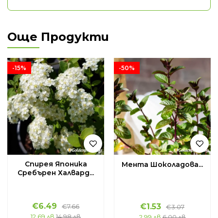
Още Продукти
-15%
-50%
Спирея Японика
Мента Шоколадова...
Сребърен Халвард...
€
6.49
€
1.53
€
7.66
€
3.07
12.69 лв
14.98 лв
2.99 лв
6.00 лв