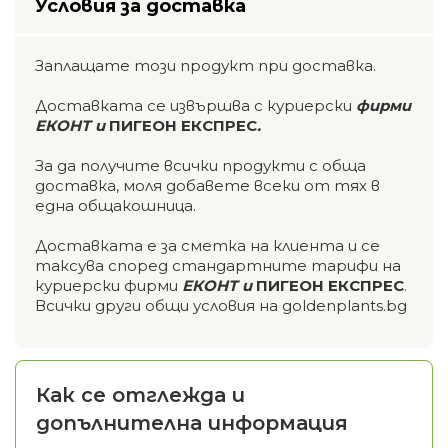
Условия за доставка
Заплащате този продукт при доставка.
Доставката се извършва с куриерски
фирми
ЕКОНТ и
ПИГЕОН ЕКСПРЕС
.
За да получите всички продукти с обща
доставка, моля добавете всеки от тях в
една общакошница.
Доставката е за сметка на клиента и се
таксува според стандартните тарифи на
куриерски фирми
ЕКОНТ и
ПИГЕОН ЕКСПРЕС
.
Всички други общи условия на goldenplants.bg
Как се отглежда и
допълнителна информация