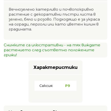
Вечнозелено катерливо и почвопокривно
растение с декоративни пъстри листа в
зелено, бяло и розово. Подходящо е за украса
на огради, перголи или като цветен килим в
градината.
Снимките са илюстративни - на тях виждате
растението след съответно положените
грижи!
Характеристики
Саксия:
P9