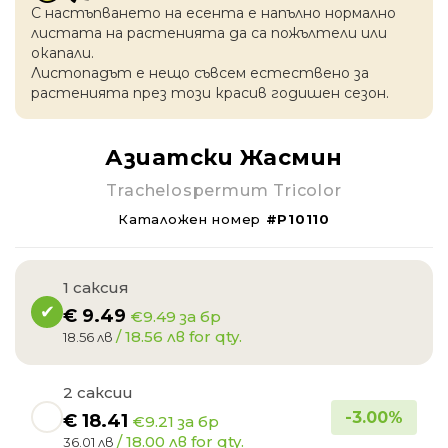
С настъпването на есентa е напълно нормално
листата на растенията да са пожълтели или
окапaли.
Листопадът е нещо съвсем естествено за
растенията през този красив годишен сезон.
Азиатски Жасмин
Trachelospermum Tricolor
Каталожен номер
#P10110
1 саксия
€
9.49
€9.49 за бр
/ 18.56 лв for qty.
18.56 лв
2 саксии
-
3.00
%
€
18.41
€9.21 за бр
/ 18.00 лв for qty.
36.01 лв