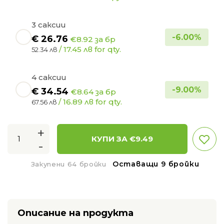
3 саксии
-
6.00
%
€
26.76
€8.92 за бр
/ 17.45 лв for qty.
52.34 лв
4 саксии
-
9.00
%
€
34.54
€8.64 за бр
/ 16.89 лв for qty.
67.56 лв
+
КУПИ ЗА €
9.49
-
Оставащи 9 бройки
Закупени 64 бройки
Описание на продукта