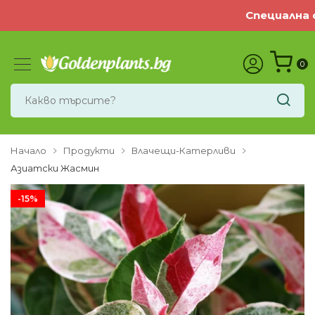
Специална оф
0
Начало
Продукти
Влачещи-Катерливи
Азиатски Жасмин
-15%