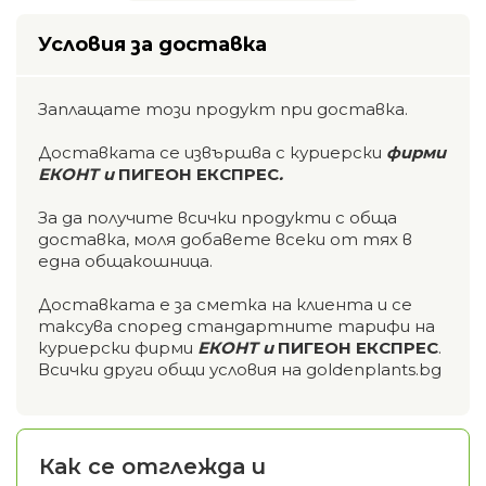
Условия за доставка
Заплащате този продукт при доставка.
Доставката се извършва с куриерски
фирми
ЕКОНТ и
ПИГЕОН ЕКСПРЕС
.
За да получите всички продукти с обща
доставка, моля добавете всеки от тях в
една общакошница.
Доставката е за сметка на клиента и се
таксува според стандартните тарифи на
куриерски фирми
ЕКОНТ и
ПИГЕОН ЕКСПРЕС
.
Всички други общи условия на goldenplants.bg
Как се отглежда и