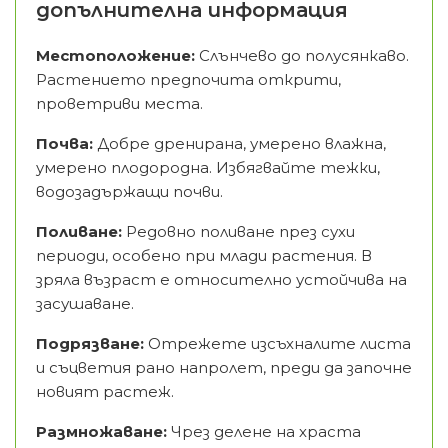
допълнителна информация
Местоположение:
Слънчево до полусянкаво.
Растението предпочита открити,
проветриви места.
Почва:
Добре дренирана, умерено влажна,
умерено плодородна. Избягвайте тежки,
водозадържащи почви.
Поливане:
Редовно поливане през сухи
периоди, особено при млади растения. В
зряла възраст е относително устойчива на
засушаване.
Подрязване:
Отрежете изсъхналите листа
и съцветия рано напролет, преди да започне
новият растеж.
Размножаване:
Чрез делене на храста