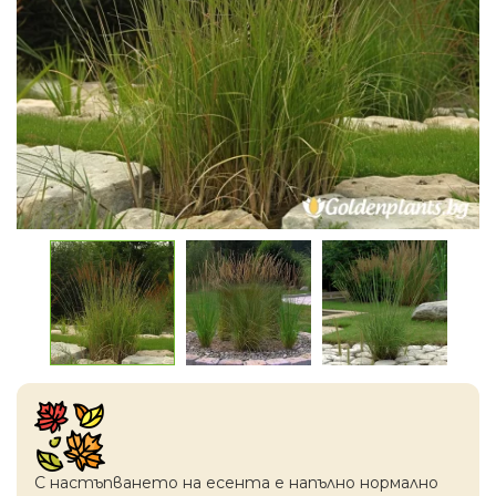
С настъпването на есентa е напълно нормално