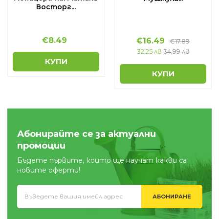
Восторг...
€
8.49
€
16.49
€
17.89
32.25 лв
34.99 лв
КУПИ
КУПИ
Абонирайте се за актуални
промоции
Бъдете първите, които ще научат какви са
новите оферти!
АБОНИРАНЕ