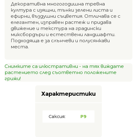
Декоративна многогодишна тревна
култура с изящни, тънки зелени листа и
ефирни, въздушни съцветия. Отличава се с
елегантен, изправен растеж и придава
движение и текстура на градински
миксбордъри и естествени ландшафти.
Подходяща е за слънчеви и полусянкави
места.
Снимките са илюстративни - на тях виждате
растението след съответно положените
грижи!
Характеристики
Саксия:
P9