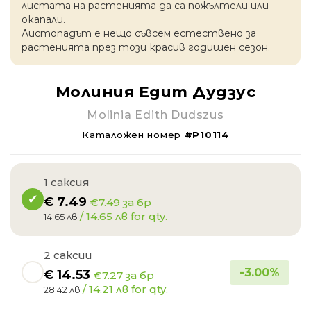
листата на растенията да са пожълтели или
окапaли.
Листопадът е нещо съвсем естествено за
растенията през този красив годишен сезон.
Молиния Едит Дудзус
Molinia Edith Dudszus
Каталожен номер
#P10114
1 саксия
€
7.49
€7.49 за бр
/ 14.65 лв for qty.
14.65 лв
2 саксии
-
3.00
%
€
14.53
€7.27 за бр
/ 14.21 лв for qty.
28.42 лв