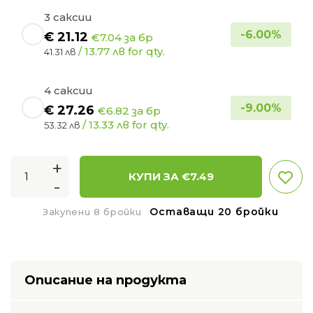
3 саксии
-
6.00
%
€
21.12
€7.04 за бр
/ 13.77 лв for qty.
41.31 лв
4 саксии
-
9.00
%
€
27.26
€6.82 за бр
/ 13.33 лв for qty.
53.32 лв
+
КУПИ ЗА €
7.49
-
Оставащи 20 бройки
Закупени 8 бройки
Описание на продукта