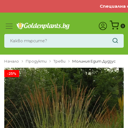
Специална оф
0
Начало
Продукти
Треви
Молиния Едит Дудзус
-25%