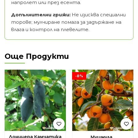
напролет или през есента.
Допълнителни грижи:
Не изисква специални
торове; мулчиране помага за задържане на
влага и контрол на плевелите.
Още Продукти
-8%
Лоницера Камчатика
Мушмула...