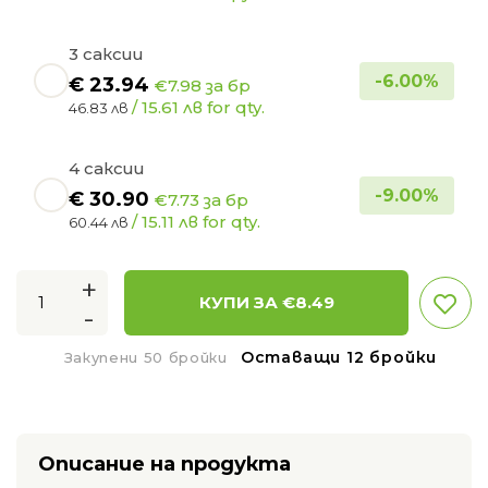
3 саксии
-
6.00
%
€
23.94
€7.98 за бр
/ 15.61 лв for qty.
46.83 лв
4 саксии
-
9.00
%
€
30.90
€7.73 за бр
/ 15.11 лв for qty.
60.44 лв
+
КУПИ ЗА €
8.49
-
Оставащи 12 бройки
Закупени 50 бройки
Описание на продукта