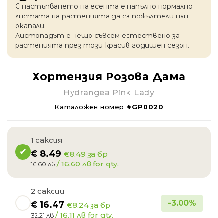
С настъпването на есентa е напълно нормално
листата на растенията да са пожълтели или
окапaли.
Листопадът е нещо съвсем естествено за
растенията през този красив годишен сезон.
Хортензия Розова Дама
Hydrangea Pink Lady
Каталожен номер
#GP0020
1 саксия
€
8.49
€8.49 за бр
/ 16.60 лв for qty.
16.60 лв
2 саксии
-
3.00
%
€
16.47
€8.24 за бр
/ 16.11 лв for qty.
32.21 лв