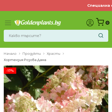
Специална оф
0
Начало
Продукти
Храсти
Хортензия Розова Дама
-17%