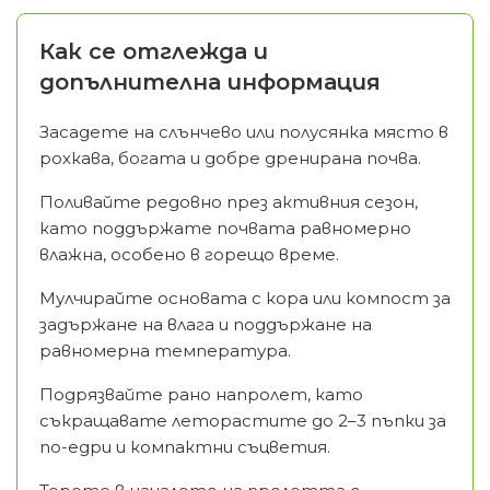
Как се отглежда и
допълнителна информация
Засадете на слънчево или полусянка място в
рохкава, богата и добре дренирана почва.
Поливайте редовно през активния сезон,
като поддържате почвата равномерно
влажна, особено в горещо време.
Мулчирайте основата с кора или компост за
задържане на влага и поддържане на
равномерна температура.
Подрязвайте рано напролет, като
съкращавате леторастите до 2–3 пъпки за
по-едри и компактни съцветия.