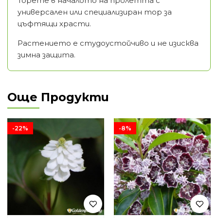
Торете в началото на пролетта с
универсален или специализиран тор за
цъфтящи храсти.
Растението е студоустойчиво и не изисква
зимна защита.
Още Продукти
-22%
-8%