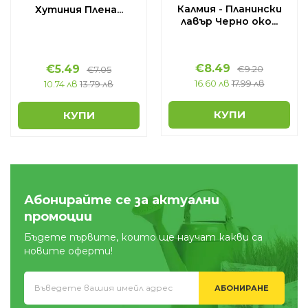
Калмия - Планински
Хутиния Плена...
лавър Черно око...
€
8.49
€
5.49
€
9.20
€
7.05
16.60 лв
17.99 лв
10.74 лв
13.79 лв
КУПИ
КУПИ
Абонирайте се за актуални
промоции
Бъдете първите, които ще научат какви са
новите оферти!
АБОНИРАНЕ