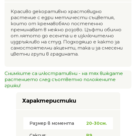
Красиво декоративно храстовидно
растение с едри метличести съцветия,
които от кремавобяло постепенно
преминават в нежно розово. Цъфти обилно
от лятото до есента и е изключително
издръжливо на студ. Подходящо е както за
самостоятелни акценти, така и за смесени
цветни групи в градината.
Снимките са илюстративни - на тях виждате
растението след съответно положените
грижи!
Характеристики
Размер в момента
20-30см.
Саксия:
P9