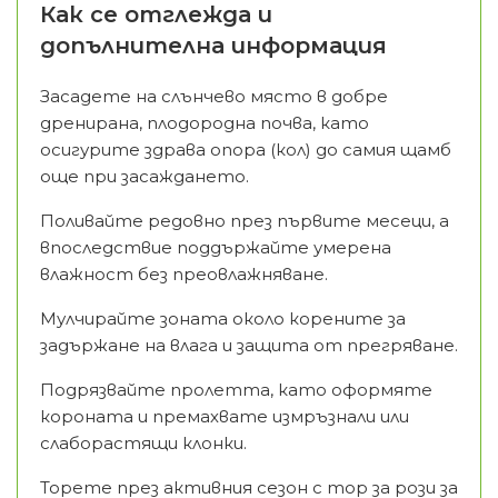
Как се отглежда и
допълнителна информация
Засадете на слънчево място в добре
дренирана, плодородна почва, като
осигурите здрава опора (кол) до самия щамб
още при засаждането.
Поливайте редовно през първите месеци, а
впоследствие поддържайте умерена
влажност без преовлажняване.
Мулчирайте зоната около корените за
задържане на влага и защита от прегряване.
Подрязвайте пролетта, като оформяте
короната и премахвате измръзнали или
слаборастящи клонки.
Торете през активния сезон с тор за рози за