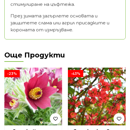
стимулиране на цъфтежа.
През зимата загърлете основата и
защитете слама или агрил присадките и
короната от измръзване.
Още Продукти
-23%
-43%