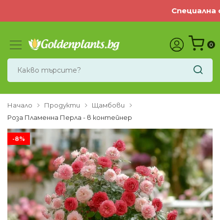
Специална оф
0
Начало
Продукти
Щамбови
Роза Пламенна Перла - в контейнер
-8%