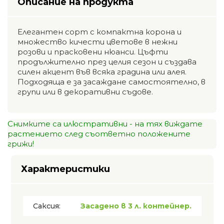
Описание на продукта
Елегантен сорт с компактна корона и
множество кичести цветове в нежни
розови и прасковени нюанси. Цъфти
продължително през целия сезон и създава
силен акцент във всяка градина или алея.
Подходяща е за засаждане самостоятелно, в
групи или в декоративни съдове.
Снимките са илюстративни - на тях виждате
растението след съответно положените
грижи!
Характеристики
Саксия:
Засадено в 3 л. контейнер.