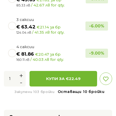
/ 42.67 лв for qty.
85.33 лв
3 саксии
-
6.00
%
€
63.42
€21.14 за бр
/ 41.35 лв for qty.
124.04 лв
4 саксии
-
9.00
%
€
81.86
€20.47 за бр
/ 40.03 лв for qty.
160.11 лв
+
КУПИ ЗА €
22.49
-
Оставащи 10 бройки
Закупени 103 бройки