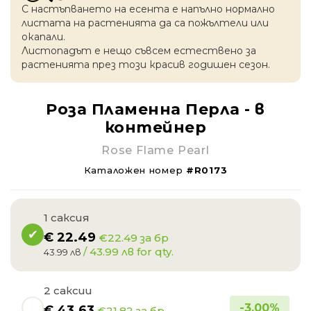
С настъпването на есентa е напълно нормално
листата на растенията да са пожълтели или
окапaли.
Листопадът е нещо съвсем естествено за
растенията през този красив годишен сезон.
Роза Пламенна Перла - в
контейнер
Rose Flame Pearl
Каталожен номер
#R0173
1 саксия
€
22.49
€22.49 за бр
/ 43.99 лв for qty.
43.99 лв
2 саксии
-
3.00
%
€
43.63
€21.82 за бр