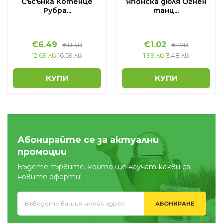
Съсънка Котенце
Японска дюля Огнен
Рубра...
танц...
€
6.49
€
1.02
€
8.48
€
1.78
12.69 лв
16.59 лв
1.99 лв
3.48 лв
КУПИ
КУПИ
Абонирайте се за актуални
промоции
Бъдете първите, които ще научат какви са
новите оферти!
АБОНИРАНЕ