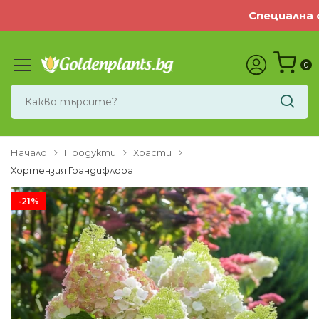
Специална оф
0
Начало
Продукти
Храсти
Хортензия Грандифлора
-21%