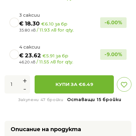
3 саксии
-
6.00
%
€
18.30
€6.10 за бр
/ 11.93 лв for qty.
35.80 лв
4 саксии
-
9.00
%
€
23.62
€5.91 за бр
/ 11.55 лв for qty.
46.20 лв
+
КУПИ ЗА €
6.49
-
Оставащи 15 бройки
Закупени 47 бройки
Описание на продукта