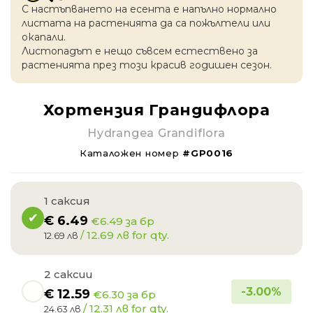
С настъпването на есентa е напълно нормално
листата на растенията да са пожълтели или
окапaли.
Листопадът е нещо съвсем естествено за
растенията през този красив годишен сезон.
Хортензия Грандифлора
Hydrangea Grandiflora
Каталожен номер
#GP0016
1 саксия
€
6.49
€6.49 за бр
/ 12.69 лв for qty.
12.69 лв
2 саксии
-
3.00
%
€
12.59
€6.30 за бр
/ 12.31 лв for qty.
24.63 лв