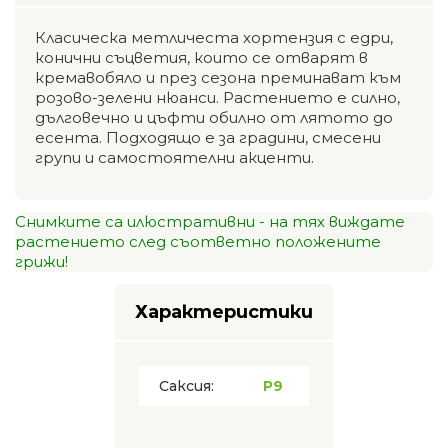
Класическа метличеста хортензия с едри,
конични съцветия, които се отварят в
кремавобяло и през сезона преминават към
розово-зелени нюанси. Растението е силно,
дълговечно и цъфти обилно от лятото до
есента. Подходящо е за градини, смесени
групи и самостоятелни акценти.
Снимките са илюстративни - на тях виждате
растението след съответно положените
грижи!
Характеристики
Саксия:
P9