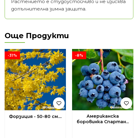
Растението е студоустойчиво и не изисква
допълнителна зимна защита.
Още Продукти
-31%
-8%
Американска
Форзиция - 50-80 см....
боровинка Спартан...