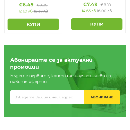
€
7.49
€
6.49
€
8.18
€
9.39
14.65 лв
16.00 лв
12.69 лв
18.37 лв
КУПИ
КУПИ
Абонирайте се за актуални
промоции
Бъдете първите, които ще научат какви са
новите оферти!
АБОНИРАНЕ