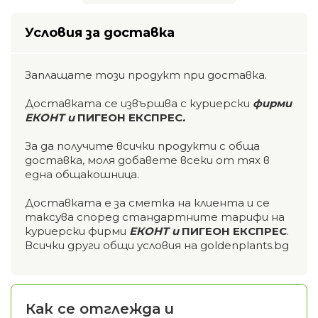
Условия за доставка
Заплащате този продукт при доставка.
Доставката се извършва с куриерски
фирми
ЕКОНТ и
ПИГЕОН ЕКСПРЕС
.
За да получите всички продукти с обща
доставка, моля добавете всеки от тях в
една общакошница.
Доставката е за сметка на клиента и се
таксува според стандартните тарифи на
куриерски фирми
ЕКОНТ и
ПИГЕОН ЕКСПРЕС
.
Всички други общи условия на goldenplants.bg
Как се отглежда и