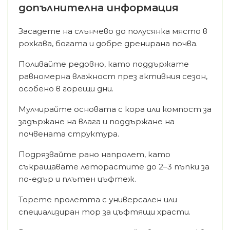
допълнителна информация
Засадете на слънчево до полусянка място в
рохкава, богата и добре дренирана почва.
Поливайте редовно, като поддържате
равномерна влажност през активния сезон,
особено в горещи дни.
Мулчирайте основата с кора или компост за
задържане на влага и поддържане на
почвената структура.
Подрязвайте рано напролет, като
съкращавате леторастите до 2–3 пъпки за
по-едър и плътен цъфтеж.
Торете пролетта с универсален или
специализиран тор за цъфтящи храсти.